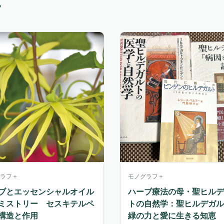
フ
ラフ＋
モノグラフ＋
ブとエッセンシャルオイル
ハーブ療法の母・聖ヒルデ
ミストリー セスキテルペ
トの自然学：聖ヒルデガル
構造と作用
緑の力と愛に生きる知恵