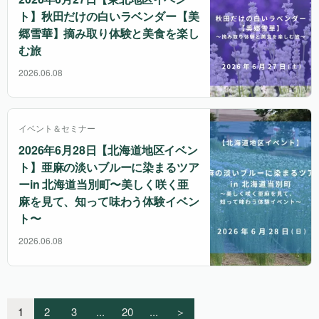
ト】秋田だけの白いラベンダー【美
郷雪華】摘み取り体験と美食を楽し
む旅
2026.06.08
イベント＆セミナー
2026年6月28日【北海道地区イベン
ト】亜麻の淡いブルーに染まるツア
ーin 北海道当別町〜美しく咲く亜
麻を見て、知って味わう体験イベン
ト〜
2026.06.08
1
2
3
...
20
...
＞