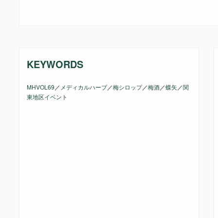
KEYWORDS
MHVOL69
／
メディカルハーブ
／
梅シロップ
／
梅酒
／
蝶矢
／
関
東地区イベント