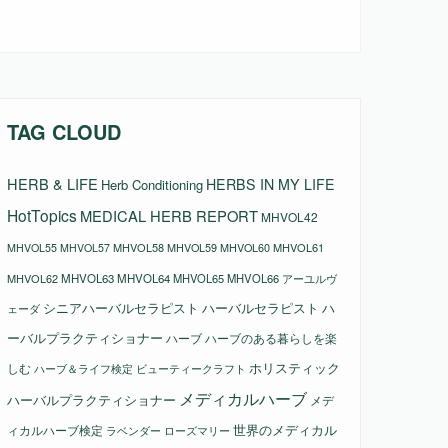
TAG CLOUD
HERB & LIFE
HERBS IN MY LIFE
Herb Conditioning
HotTopics
MEDICAL HERB REPORT
MHVOL42
MHVOL58
MHVOL61
MHVOL55
MHVOL57
MHVOL59
MHVOL60
MHVOL62
MHVOL63
MHVOL64
MHVOL65
MHVOL66
アーユルヴ
シニアハーバルセラピスト
ハーバルセラピスト
ハ
ェーダ
ーバルプラクティショナー
ハーブ
ハーブのある暮らしを楽
ホリスティック
しむ
ビューティークラフト
ハーブ＆ライフ検定
メディカルハーブ
ハーバルプラクティショナー
メデ
ィカルハーブ検定
世界のメディカル
ラベンダー
ローズマリー