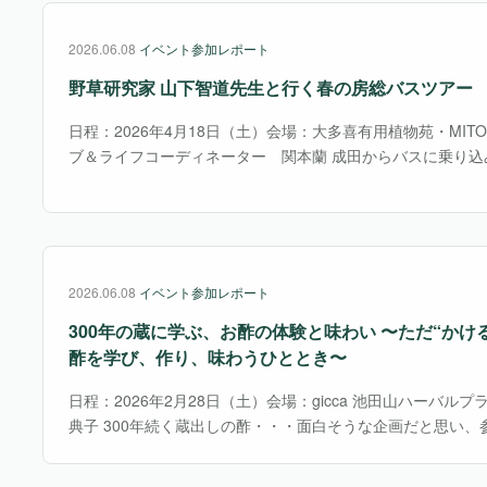
2026.06.08
イベント参加レポート
野草研究家 山下智道先生と行く春の房総バスツアー
日程：2026年4月18日（土）会場：大多喜有用植物苑・MIT
ブ＆ライフコーディネーター 関本蘭 成田からバスに乗り込
へ出発。道中では参加者の自己紹介からはじまり、様々なジ
少し気後れしつつも、バスの中から山下先生と・・・
2026.06.08
イベント参加レポート
300年の蔵に学ぶ、お酢の体験と味わい 〜ただ“かけ
酢を学び、作り、味わうひととき〜
日程：2026年2月28日（土）会場：gicca 池田山ハーバル
典子 300年続く蔵出しの酢・・・面白そうな企画だと思い、
伝統的製法を守って作られる静置発酵と安価な通気発酵で作
強。その後、５種類のお酢の味比べにチャレ・・・