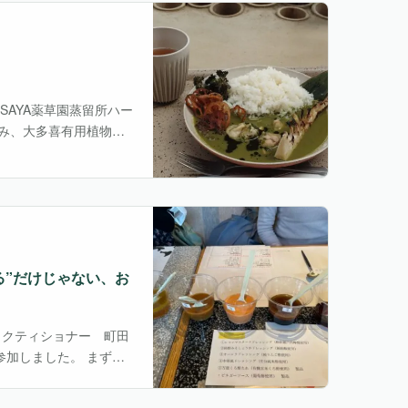
OSAYA薬草園蒸留所ハー
み、大多喜有用植物苑
ャンルで博識な方々に
る”だけじゃない、お
プラクティショナー 町田
参加しました。 まず、
られる酢の違いを勉