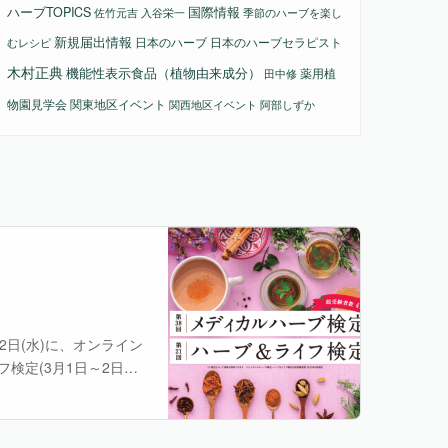
国際情報
ハーブTOPICS
佐竹元吉
入谷栄一
季節のハーブを楽し
新規届出情報
日本のハーブ
日本のハーブセラピスト
むレシピ
木村正典
機能性表示食品（植物由来成分）
薬用植
田中修
物園見学会
関東地区イベント
関西地区イベント
阿部しずか
22日(水)に、オンライン
検定(3月1日～2日実
。 ウェルカムセミナー