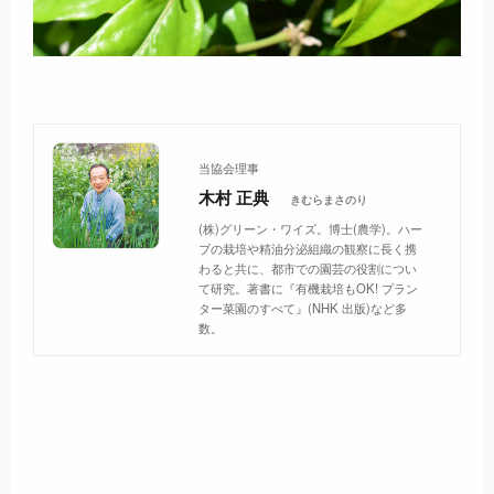
当協会理事
木村 正典
きむらまさのり
(株)グリーン・ワイズ。博士(農学)。ハー
ブの栽培や精油分泌組織の観察に長く携
わると共に、都市での園芸の役割につい
て研究。著書に『有機栽培もOK! プラン
ター菜園のすべて』(NHK 出版)など多
数。