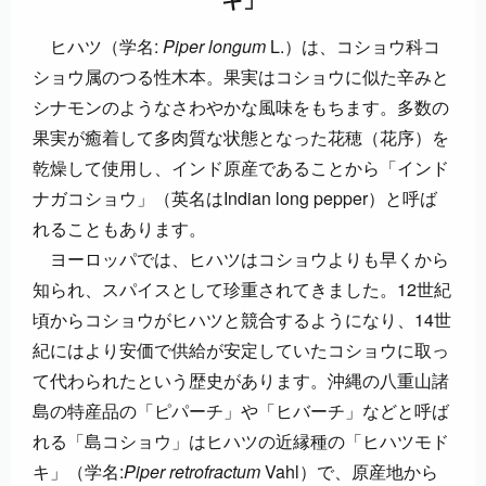
ヒハツ（学名:
Piper longum
L.）は、コショウ科コ
ショウ属のつる性木本。果実はコショウに似た辛みと
シナモンのようなさわやかな風味をもちます。多数の
果実が癒着して多肉質な状態となった花穂（花序）を
乾燥して使用し、インド原産であることから「インド
ナガコショウ」（英名はIndian long pepper）と呼ば
れることもあります。
ヨーロッパでは、ヒハツはコショウよりも早くから
知られ、スパイスとして珍重されてきました。12世紀
頃からコショウがヒハツと競合するようになり、14世
紀にはより安価で供給が安定していたコショウに取っ
て代わられたという歴史があります。沖縄の八重山諸
島の特産品の「ピパーチ」や「ヒバーチ」などと呼ば
れる「島コショウ」はヒハツの近縁種の「ヒハツモド
キ」（学名:
Piper retrofractum
Vahl）で、原産地から