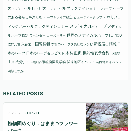
スト
ハーバルセラピスト
ハーバルプラクティショナー
ハーブ
ハーブ
ホリステ
のある暮らしを楽しむ
ビューティークラフト
ハーブ＆ライフ検定
メディカルハーブ
ィックハーバルプラクティショナー
メディカ
ルハーブ検定
世界のメディカルハーブTOPICS
ラベンダー
ローズマリー
国際情報
新規届出情報
日
佐竹元吉
入谷栄一
季節のハーブを楽しむレシピ
木村正典
機能性表示食品（植物
本のハーブ
日本のハーブセラピスト
由来成分）
薬用植物園見学会
関東地区イベント
田中修
関西地区イベント
阿部しずか
RELATED POSTS
2026.07.08
TRAVEL
植物園めぐり：はままつフラワー
パーク