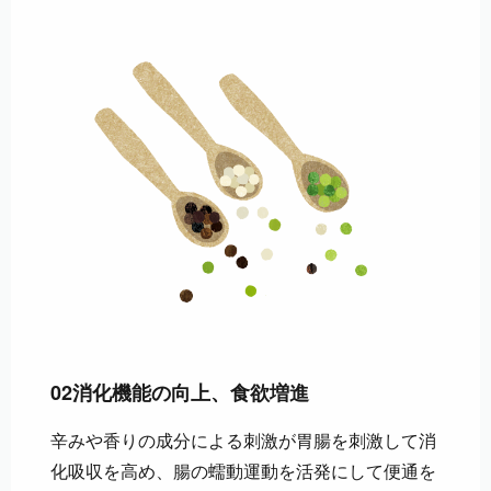
02
消化機能の向上、食欲増進
辛みや香りの成分による刺激が胃腸を刺激して消
化吸収を高め、腸の蠕動運動を活発にして便通を