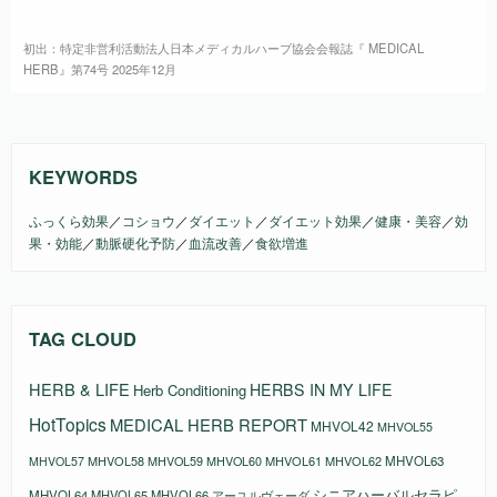
初出：特定非営利活動法人日本メディカルハーブ協会会報誌『 MEDICAL
HERB』第74号 2025年12月
KEYWORDS
ふっくら効果
／
コショウ
／
ダイエット
／
ダイエット効果
／
健康・美容
／
効
果・効能
／
動脈硬化予防
／
血流改善
／
食欲増進
TAG CLOUD
HERB & LIFE
HERBS IN MY LIFE
Herb Conditioning
HotTopics
MEDICAL HERB REPORT
MHVOL42
MHVOL55
MHVOL58
MHVOL61
MHVOL62
MHVOL63
MHVOL57
MHVOL59
MHVOL60
シニアハーバルセラピ
MHVOL64
MHVOL65
MHVOL66
アーユルヴェーダ