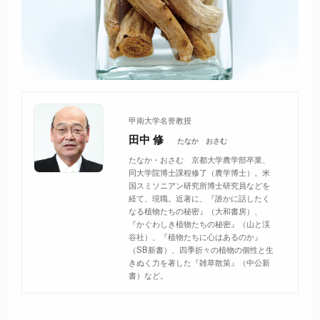
甲南大学名誉教授
田中 修
たなか おさむ
たなか・おさむ 京都大学農学部卒業、
同大学院博士課程修了（農学博士）。米
国スミソニアン研究所博士研究員などを
経て、現職。近著に、『誰かに話したく
なる植物たちの秘密』（大和書房）、
『かぐわしき植物たちの秘密』（山と渓
谷社）、『植物たちに心はあるのか』
（SB新書）、四季折々の植物の個性と生
きぬく力を著した『雑草散策』（中公新
書）など。