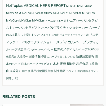
HotTopics
MEDICAL HERB REPORT
MHVOL42
MHVOL55
MHVOL58
MHVOL61
MHVOL62
MHVOL63
MHVOL57
MHVOL59
MHVOL60
シニアハーバルセラピ
MHVOL64
MHVOL65
MHVOL66
アーユルヴェーダ
スト
ハーバルセラピスト
ハーバルプラクティショナー
ハーブ
ハーブ
ホリステ
のある暮らしを楽しむ
ビューティークラフト
ハーブ＆ライフ検定
メディカルハーブ
ィックハーバルプラクティショナー
メディカ
ルハーブ検定
世界のメディカルハーブTOPICS
ラベンダー
ローズマリー
国際情報
新規届出情報
日
佐竹元吉
入谷栄一
季節のハーブを楽しむレシピ
木村正典
機能性表示食品（植物
本のハーブ
日本のハーブセラピスト
由来成分）
薬用植物園見学会
関東地区イベント
田中修
関西地区イベント
阿部しずか
RELATED POSTS