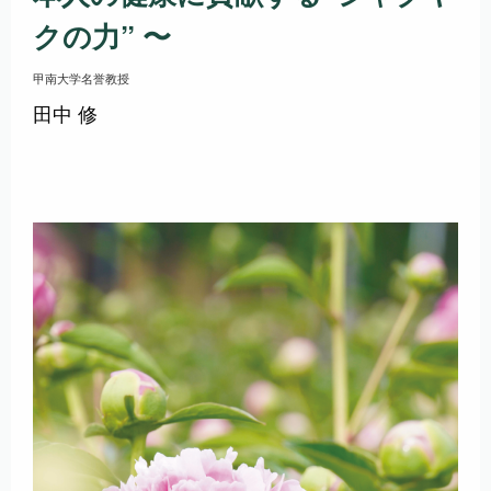
クの力” 〜
甲南大学名誉教授
田中 修