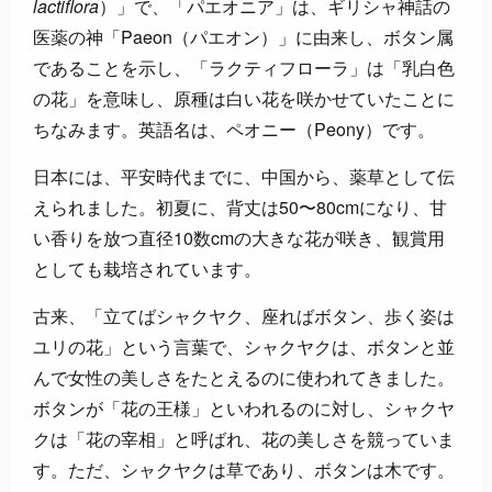
lactiflora
）」で、「パエオニア」は、ギリシャ神話の
医薬の神「Paeon（パエオン）」に由来し、ボタン属
であることを示し、「ラクティフローラ」は「乳白色
の花」を意味し、原種は白い花を咲かせていたことに
ちなみます。英語名は、ペオニー（Peony）です。
日本には、平安時代までに、中国から、薬草として伝
えられました。初夏に、背丈は50〜80cmになり、甘
い香りを放つ直径10数cmの大きな花が咲き、観賞用
としても栽培されています。
古来、「立てばシャクヤク、座ればボタン、歩く姿は
ユリの花」という言葉で、シャクヤクは、ボタンと並
んで女性の美しさをたとえるのに使われてきました。
ボタンが「花の王様」といわれるのに対し、シャクヤ
クは「花の宰相」と呼ばれ、花の美しさを競っていま
す。ただ、シャクヤクは草であり、ボタンは木です。