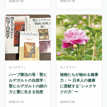
2026.07.20
2026.07.18
モノグラフ＋
モノグラフ＋
ハーブ療法の母・聖ヒ
植物たちが秘める健康
ルデガルトの自然学：
力：〜 日本人の健康
聖ヒルデガルトの緑の
に貢献する“シャクヤ
力と愛に生きる知恵
クの力” 〜
2026.07.14
2026.07.06