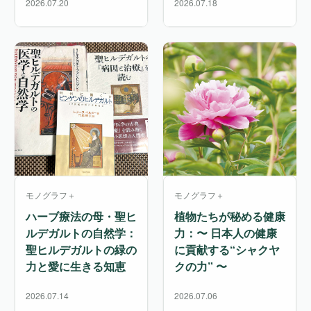
2026.07.20
2026.07.18
モノグラフ＋
モノグラフ＋
ハーブ療法の母・聖ヒ
植物たちが秘める健康
ルデガルトの自然学：
力：〜 日本人の健康
聖ヒルデガルトの緑の
に貢献する“シャクヤ
力と愛に生きる知恵
クの力” 〜
2026.07.14
2026.07.06