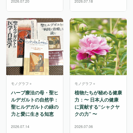
2026.07.20
2026.07.18
モノグラフ＋
モノグラフ＋
ハーブ療法の母・聖ヒ
植物たちが秘める健康
ルデガルトの自然学：
力：〜 日本人の健康
聖ヒルデガルトの緑の
に貢献する“シャクヤ
力と愛に生きる知恵
クの力” 〜
2026.07.14
2026.07.06