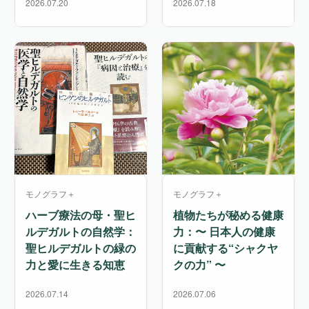
2026.07.20
2026.07.18
モノグラフ＋
モノグラフ＋
ハーブ療法の母・聖ヒ
植物たちが秘める健康
ルデガルトの自然学：
力：〜 日本人の健康
聖ヒルデガルトの緑の
に貢献する“シャクヤ
力と愛に生きる知恵
クの力” 〜
2026.07.14
2026.07.06