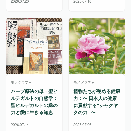
2026.07.20
2026.07.18
モノグラフ＋
モノグラフ＋
ハーブ療法の母・聖ヒ
植物たちが秘める健康
ルデガルトの自然学：
力：〜 日本人の健康
聖ヒルデガルトの緑の
に貢献する“シャクヤ
力と愛に生きる知恵
クの力” 〜
2026.07.14
2026.07.06