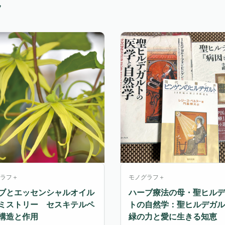
フ
ラフ＋
モノグラフ＋
ブとエッセンシャルオイル
ハーブ療法の母・聖ヒルデ
ミストリー セスキテルペ
トの自然学：聖ヒルデガル
構造と作用
緑の力と愛に生きる知恵