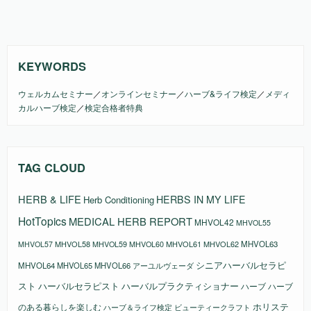
KEYWORDS
ウェルカムセミナー
／
オンラインセミナー
／
ハーブ&ライフ検定
／
メディ
カルハーブ検定
／
検定合格者特典
TAG CLOUD
HERB & LIFE
HERBS IN MY LIFE
Herb Conditioning
HotTopics
MEDICAL HERB REPORT
MHVOL42
MHVOL55
MHVOL58
MHVOL61
MHVOL62
MHVOL63
MHVOL57
MHVOL59
MHVOL60
シニアハーバルセラピ
MHVOL64
MHVOL65
MHVOL66
アーユルヴェーダ
スト
ハーバルセラピスト
ハーバルプラクティショナー
ハーブ
ハーブ
ホリステ
のある暮らしを楽しむ
ビューティークラフト
ハーブ＆ライフ検定