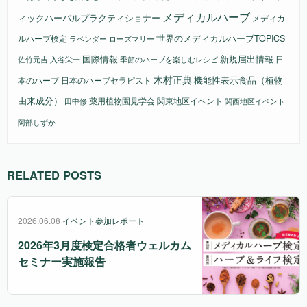
メディカルハーブ
ィックハーバルプラクティショナー
メディカ
ルハーブ検定
世界のメディカルハーブTOPICS
ラベンダー
ローズマリー
国際情報
新規届出情報
日
佐竹元吉
入谷栄一
季節のハーブを楽しむレシピ
木村正典
機能性表示食品（植物
本のハーブ
日本のハーブセラピスト
由来成分）
薬用植物園見学会
関東地区イベント
田中修
関西地区イベント
阿部しずか
RELATED POSTS
2026.06.08
イベント参加レポート
2026年3月度検定合格者ウェルカム
セミナー実施報告