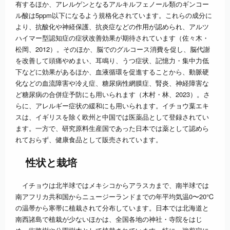
有するほか、アレルゲンとなるアルキルフェノール類のギンコー
ル酸は5ppm以下になるよう規格化されています。これらの成分に
より、抗酸化や神経保護、抗炎症などの作用が認められ、アルツ
ハイマー型認知症の症状改善効果が期待されています（佐々木・
松岡、2012）。そのほか、脳でのグルコース消費を促し、脳代謝
を改善して頭痛やめまい、耳鳴り、うつ症状、記憶力・集中力低
下などに効果があるほか、血液循環を促進することから、動脈硬
化などの血流障害や冷え症、糖尿病性網膜症、腎炎、神経障害な
ど糖尿病の合併症予防にも用いられます（木村・林、2023）。さ
らに、アレルギー症状の緩和にも用いられます。イチョウ葉エキ
スは、イギリスを除く欧州と中国では医薬品として登録されてい
ます。一方で、研究原料生産国であった日本では薬として認めら
れておらず、健康食品として販売されています。
性状と栽培
イチョウは北半球ではメキシコからアラスカまで、南半球では
南アフリカ共和国からニュージーランドまでの年平均気温0〜20℃
の温帯から寒帯に植栽されて分布しています。日本では北海道と
南西諸島で植栽が少ないほかは、全国各地の神社・寺院をはじ