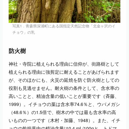
写真1．青森県深浦町にある国指定天然記念物「北金ヶ沢のイ
チョウ」の乳
防火樹
神社・寺院に植えられる理由に信仰が、街路樹として
植えられる理由に強剪定に耐えることがあげられます
が、そのほかにも、火災の延焼を防ぐ防火樹としての
役割も見逃せません。耐火樹の条件として、含水率の
高いことと、精油含量の低いことが重要です（斉藤、
1999）。イチョウの葉は含水率74.6％と、ウバメガシ
（48.6％）の1.5倍で、樹木の中では最も含水率の高
いものの一つです（木村・加藤、1948）。また、イチ
ョウの乾燥葉中の精油含量は0.4 mL/100gと、トドマ