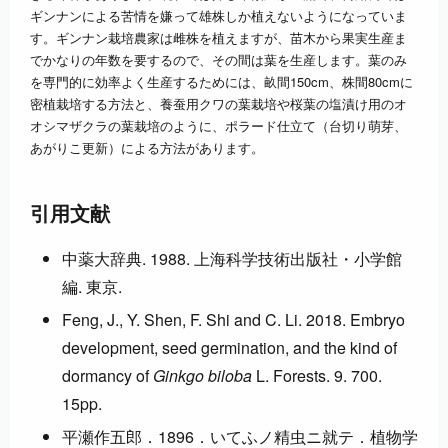
ギンナンによる苦情を嫌って雄株しか植えないようになっていま
す。ギンナン栽培農家は雌株を植えますが、苗木から果実生産ま
でかなりの年数を要するので、その間は葉を生産します。葉のみ
を専門的に効率よく生産するためには、畝間150cm、株間80cmに
密植栽培する方法と、養蚕用クワの葉栽培や桜葉の塩漬け用のオ
オシマザクラの葉栽培のように、ポラード仕立て（台切り萌芽、
あがりこ更新）による方法があります。
引用文献
中薬大辞典. 1988. 上海科学技術出版社・小学館
編. 東京.
Feng, J., Y. Shen, F. Shi and C. Li. 2018. Embryo
development, seed germination, and the kind of
dormancy of
Ginkgo biloba
L. Forests. 9. 700.
15pp.
平瀬作五郎．1896．いてふノ精虫ニ就テ．植物学