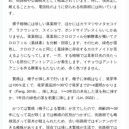
め、街路樹や公園樹木として植栽されています。特に、強剪定に
耐えることから、電信柱のように切られる街路樹には向いていま
す。
裸子植物には珍しい落葉樹で、ほかにはカラマツやメタセコイ
ア、ラクウショウ、スイショウ、ポンドサイプレスくらいしかあ
りません。落葉樹は、落葉前にクロロフィル分解酵素が働いてク
ロロフィル（葉緑素）を分解・回収します。そのため、緑色が退
色し、クロロフィルと同じく葉緑体に存在するカロテノイドが見
えるようになってします。一方、する植物では直射日光の当たっ
ている部分にアントシアニンが着生します。イチョウはアントシ
アニンを作る酵素をもたないため、赤く色づきません。
繁殖は、種子か挿し木で行います。種子に休眠はなく、発芽率
は100％近くで、発芽適温25〜30℃で発芽まで2〜4週間かかりま
す（Feng, 2018）。挿し木は、1〜3年目の木化した茎を秋に挿す
か、1年目の緑色の茎を初夏に挿します（Lin, 2022）。
かつては繁殖（種子による繁殖）が主でしたので、樹齢25〜30
年になって花が咲くまでは雌雄の区別がつかずに、街路樹でも雌
雄混ざって苗木が植えられたため、古い街路樹ではギンナンので
きる雌株があります。現在では挿し木繁殖が主流で、街路樹では