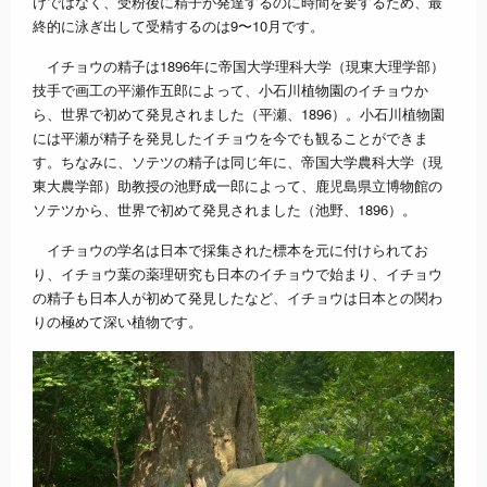
けではなく、受粉後に精子が発達するのに時間を要するため、最
終的に泳ぎ出して受精するのは9〜10月です。
イチョウの精子は1896年に帝国大学理科大学（現東大理学部）
技手で画工の平瀬作五郎によって、小石川植物園のイチョウか
ら、世界で初めて発見されました（平瀬、1896）。小石川植物園
には平瀬が精子を発見したイチョウを今でも観ることができま
す。ちなみに、ソテツの精子は同じ年に、帝国大学農科大学（現
東大農学部）助教授の池野成一郎によって、鹿児島県立博物館の
ソテツから、世界で初めて発見されました（池野、1896）。
イチョウの学名は日本で採集された標本を元に付けられてお
り、イチョウ葉の薬理研究も日本のイチョウで始まり、イチョウ
の精子も日本人が初めて発見したなど、イチョウは日本との関わ
りの極めて深い植物です。