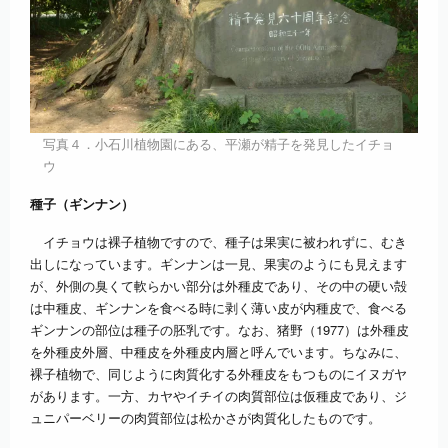
写真４．小石川植物園にある、平瀬が精子を発見したイチョ
ウ
種子（ギンナン）
イチョウは裸子植物ですので、種子は果実に被われずに、むき
出しになっています。ギンナンは一見、果実のようにも見えます
が、外側の臭くて軟らかい部分は外種皮であり、その中の硬い殻
は中種皮、ギンナンを食べる時に剥く薄い皮が内種皮で、食べる
ギンナンの部位は種子の胚乳です。なお、猪野（1977）は外種皮
を外種皮外層、中種皮を外種皮内層と呼んでいます。ちなみに、
裸子植物で、同じように肉質化する外種皮をもつものにイヌガヤ
があります。一方、カヤやイチイの肉質部位は仮種皮であり、ジ
ュニパーベリーの肉質部位は松かさが肉質化したものです。