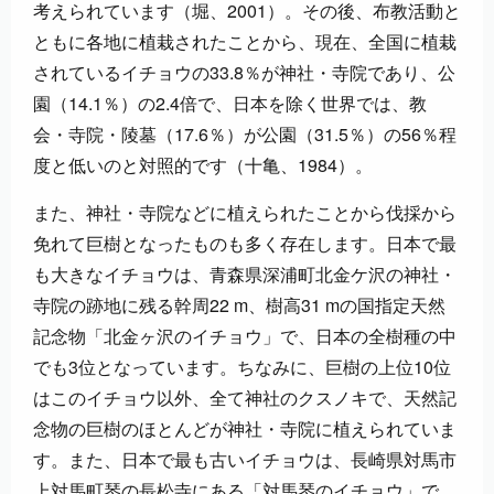
考えられています（堀、2001）。その後、布教活動と
ともに各地に植栽されたことから、現在、全国に植栽
されているイチョウの33.8％が神社・寺院であり、公
園（14.1％）の2.4倍で、日本を除く世界では、教
会・寺院・陵墓（17.6％）が公園（31.5％）の56％程
度と低いのと対照的です（十亀、1984）。
また、神社・寺院などに植えられたことから伐採から
免れて巨樹となったものも多く存在します。日本で最
も大きなイチョウは、青森県深浦町北金ケ沢の神社・
寺院の跡地に残る幹周22 m、樹高31 mの国指定天然
記念物「北金ヶ沢のイチョウ」で、日本の全樹種の中
でも3位となっています。ちなみに、巨樹の上位10位
はこのイチョウ以外、全て神社のクスノキで、天然記
念物の巨樹のほとんどが神社・寺院に植えられていま
す。また、日本で最も古いイチョウは、長崎県対馬市
上対馬町琴の長松寺にある「対馬琴のイチョウ」で、