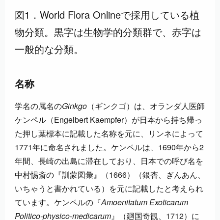
図1．World Flora Onlineで採用している植
物分類。黒字は生物学的分類群で、赤字は
一般的な分類。
名称
学名の属名の
Ginkgo
（ギンクゴ）は、オランダ人医師
ケンペル（Engelbert Kaempfer）が日本から持ち帰っ
た押し葉標本に記載した名称を元に、リンネによって
1771年に命名されました。ケンペルは、1690年から2
年間、長崎の出島に滞在しており、日本での呼び名を
中村惕斎の『訓蒙図彙』（1666）（銀杏、ぎんあん、
いちゃうと書かれている）を元に記載したと考えられ
ています。ケンペルの『
Amoenitatum Exoticarum
Politico-physico-medicarum
』（廻国奇観、1712）に