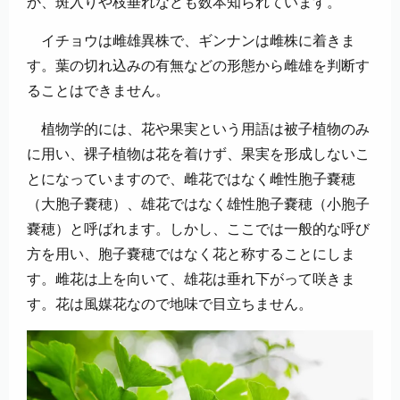
か、斑入りや枝垂れなども数本知られています。
イチョウは雌雄異株で、ギンナンは雌株に着きま
す。葉の切れ込みの有無などの形態から雌雄を判断す
ることはできません。
植物学的には、花や果実という用語は被子植物のみ
に用い、裸子植物は花を着けず、果実を形成しないこ
とになっていますので、雌花ではなく雌性胞子嚢穂
（大胞子嚢穂）、雄花ではなく雄性胞子嚢穂（小胞子
嚢穂）と呼ばれます。しかし、ここでは一般的な呼び
方を用い、胞子嚢穂ではなく花と称することにしま
す。雌花は上を向いて、雄花は垂れ下がって咲きま
す。花は風媒花なので地味で目立ちません。