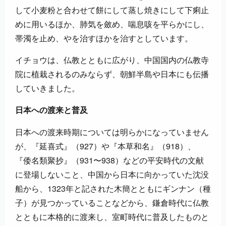
して小麦粉と合わせて餅にして蒸し焼きにして下痢止
めに用いるほか、肺気を斂め、喘息咳を平らかにし、
帯濁を止め、やを治すほかを治すとしています。
イチョウは、仏教とともに広がり、中国国内の仏教寺
院に植栽されるのみならず、朝鮮半島や日本にも伝播
していきました。
日本への渡来と普及
日本への渡来時期については明らかになっていません
が、『延喜式』（927）や『本草和名』（918）、
『倭名類聚抄』（931〜938）などの平安時代の文献
に登場しないこと、中国から日本に向かっていた沈没
船から、1323年と記された木簡とともにギンナン（種
子）が見つかっていることなどから、鎌倉時代に仏教
とともに本格的に渡来し、室町時代に普及したものと