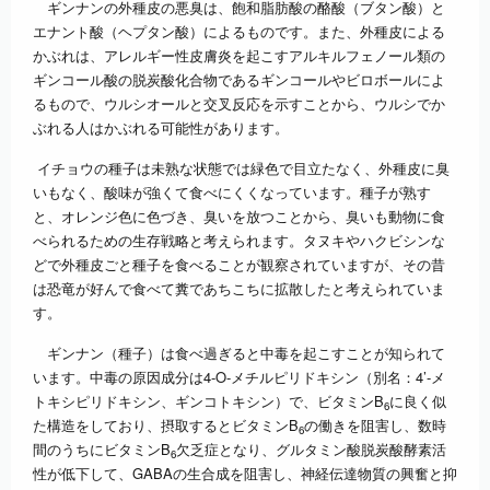
ギンナンの外種皮の悪臭は、飽和脂肪酸の酪酸（ブタン酸）と
エナント酸（ヘプタン酸）によるものです。また、外種皮による
かぶれは、アレルギー性皮膚炎を起こすアルキルフェノール類の
ギンコール酸の脱炭酸化合物であるギンコールやビロボールによ
るもので、ウルシオールと交叉反応を示すことから、ウルシでか
ぶれる人はかぶれる可能性があります。
イチョウの種子は未熟な状態では緑色で目立たなく、外種皮に臭
いもなく、酸味が強くて食べにくくなっています。種子が熟す
と、オレンジ色に色づき、臭いを放つことから、臭いも動物に食
べられるための生存戦略と考えられます。タヌキやハクビシンな
どで外種皮ごと種子を食べることが観察されていますが、その昔
は恐竜が好んで食べて糞であちこちに拡散したと考えられていま
す。
ギンナン（種子）は食べ過ぎると中毒を起こすことが知られて
います。中毒の原因成分は4-O-メチルピリドキシン（別名：4’-メ
トキシピリドキシン、ギンコトキシン）で、ビタミンB
に良く似
6
た構造をしており、摂取するとビタミンB
の働きを阻害し、数時
6
間のうちにビタミンB
欠乏症となり、グルタミン酸脱炭酸酵素活
6
性が低下して、GABAの生合成を阻害し、神経伝達物質の興奮と抑