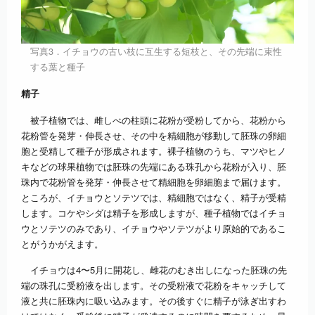
写真3．イチョウの古い枝に互生する短枝と、その先端に束性
する葉と種子
精子
被子植物では、雌しべの柱頭に花粉が受粉してから、花粉から
花粉管を発芽・伸長させ、その中を精細胞が移動して胚珠の卵細
胞と受精して種子が形成されます。裸子植物のうち、マツやヒノ
キなどの球果植物では胚珠の先端にある珠孔から花粉が入り、胚
珠内で花粉管を発芽・伸長させて精細胞を卵細胞まで届けます。
ところが、イチョウとソテツでは、精細胞ではなく、精子が受精
します。コケやシダは精子を形成しますが、種子植物ではイチョ
ウとソテツのみであり、イチョウやソテツがより原始的であるこ
とがうかがえます。
イチョウは4〜5月に開花し、雌花のむき出しになった胚珠の先
端の珠孔に受粉液を出します。その受粉液で花粉をキャッチして
液と共に胚珠内に吸い込みます。その後すぐに精子が泳ぎ出すわ