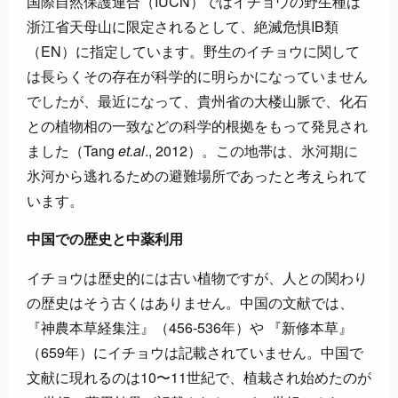
国際自然保護連合（IUCN）ではイチョウの野生種は
浙江省天母山に限定されるとして、絶滅危惧IB類
（EN）に指定しています。野生のイチョウに関して
は長らくその存在が科学的に明らかになっていません
でしたが、最近になって、貴州省の大楼山脈で、化石
との植物相の一致などの科学的根拠をもって発見され
ました（Tang
et.al
., 2012）。この地帯は、氷河期に
氷河から逃れるための避難場所であったと考えられて
います。
中国での歴史と中薬利用
イチョウは歴史的には古い植物ですが、人との関わり
の歴史はそう古くはありません。中国の文献では、
『神農本草経集注』（456-536年）や 『新修本草』
（659年）にイチョウは記載されていません。中国で
文献に現れるのは10〜11世紀で、植栽され始めたのが