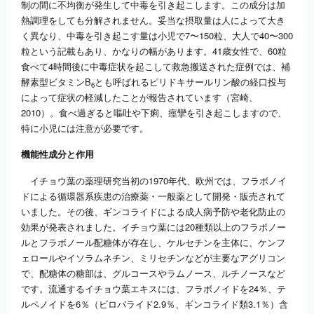
制の間に不均衡が発生して中毒を引き起こします。この成分は加
熱調理をしても分解されません。妥当な摂取量は人によって大き
く異なり、中毒を引き起こす量は小児で7〜150粒、大人で40〜300
粒という記載もあり、かなりの幅があります。41歳女性で、60粒
食べて4時間後に中毒症状を起こして救急搬送された症例では、補
酵素型ビタミンB
とも呼ばれるピリドキサールリン酸の経口投与
6
によって症状の軽減したことが報告されています（宮崎、
2010）。食べ過ぎると嘔吐や下痢、痙攣を引き起こしますので、
特に小児には注意が必要です。
機能性成分と作用
イチョウ葉の薬理研究当初の1970年代、欧州では、フラボノイ
ドによる循環器系疾患の治療薬・一般薬として開発・販売されて
いました。その後、ギンコライドによる成人病予防や老化防止の
効果が発表されました。イチョウ葉には20種類以上のフラボノー
ルとフラボノール配糖体が存在し、ケルセチンを主体に、ケンフ
ェロールやイソラムネチン、ミリセチンなどが主要なアグリコン
で、配糖体の糖部は、グルコースやラムノース、ルチノースなど
です。流通するイチョウ葉エキスには、フラボノイドを24％、テ
ルペノイドを6％（ビロバライド2.9％、ギンコライド類3.1％）含