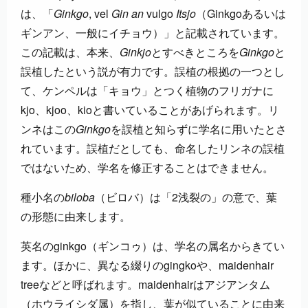
は、「
Ginkgo
, vel
Gin an
vulgo
Itsjo
（Ginkgoあるいは
ギンアン、一般にイチョウ）」と記載されています。
この記載は、本来、
Ginkjo
とすべきところを
Ginkgo
と
誤植したという説が有力です。誤植の根拠の一つとし
て、ケンペルは「キョウ」とつく植物のフリガナに
kjo、kjoo、kioと書いていることがあげられます。リ
ンネはこの
Ginkgo
を誤植と知らずに学名に用いたとさ
れています。誤植だとしても、命名したリンネの誤植
ではないため、学名を修正することはできません。
種小名の
biloba
（ビロバ）は「2浅裂の」の意で、葉
の形態に由来します。
英名のginkgo（ギンコゥ）は、学名の属名からきてい
ます。ほかに、異なる綴りのgingkoや、maidenhair
treeなどと呼ばれます。maidenhairはアジアンタム
（ホウライシダ属）を指し、葉が似ていることに由来