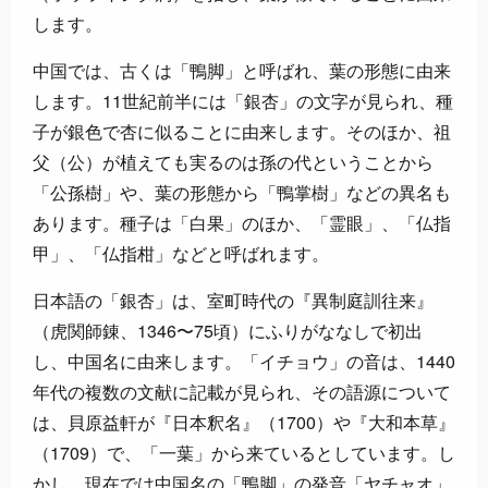
します。
中国では、古くは「鴨脚」と呼ばれ、葉の形態に由来
します。11世紀前半には「銀杏」の文字が見られ、種
子が銀色で杏に似ることに由来します。そのほか、祖
父（公）が植えても実るのは孫の代ということから
「公孫樹」や、葉の形態から「鴨掌樹」などの異名も
あります。種子は「白果」のほか、「霊眼」、「仏指
甲」、「仏指柑」などと呼ばれます。
日本語の「銀杏」は、室町時代の『異制庭訓往来』
（虎関師錬、1346〜75頃）にふりがななしで初出
し、中国名に由来します。「イチョウ」の音は、1440
年代の複数の文献に記載が見られ、その語源について
は、貝原益軒が『日本釈名』（1700）や『大和本草』
（1709）で、「一葉」から来ているとしています。し
かし、現在では中国名の「鴨脚」の発音「ヤチャオ」