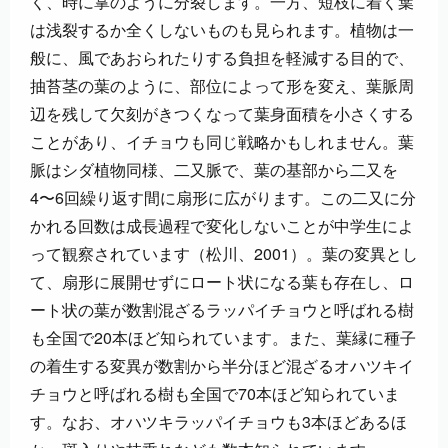
く、時に掌のように分裂します。一方、短枝に着く葉
は浅裂するか全くしないものも見られます。植物は一
般に、風であおられたりする負担を軽減する目的で、
抽苔茎の葉のように、部位によって形を変え、葉脈周
辺を残して欠刻がきつくなって葉身面積を小さくする
ことがあり、イチョウも同じ戦略かもしれません。葉
脈はシダ植物同様、二又脈で、葉の基部から二又を
4〜6回繰り返す間に扇形に広がります。この二又に分
かれる回数は成長過程で変化しないことが中学生によ
って観察されています（松川、2001）。葉の変異とし
て、扇形に展開せずにロート状になる葉も存在し、ロ
ート状の葉が数割混ざるラッパイチョウと呼ばれる樹
も全国で20本ほど知られています。また、葉縁に種子
の着生する変異が数割から半分ほど混ざるオハツキイ
チョウと呼ばれる樹も全国で70本ほど知られていま
す。なお、オハツキラッパイチョウも3本ほどあるほ