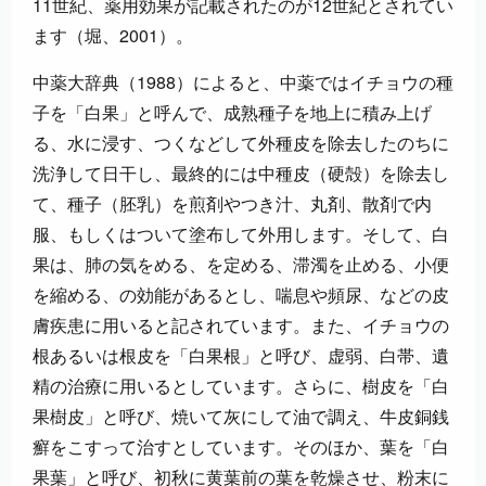
11世紀、薬用効果が記載されたのが12世紀とされてい
ます（堀、2001）。
中薬大辞典（1988）によると、中薬ではイチョウの種
子を「白果」と呼んで、成熟種子を地上に積み上げ
る、水に浸す、つくなどして外種皮を除去したのちに
洗浄して日干し、最終的には中種皮（硬殻）を除去し
て、種子（胚乳）を煎剤やつき汁、丸剤、散剤で内
服、もしくはついて塗布して外用します。そして、白
果は、肺の気をめる、を定める、滞濁を止める、小便
を縮める、の効能があるとし、喘息や頻尿、などの皮
膚疾患に用いると記されています。また、イチョウの
根あるいは根皮を「白果根」と呼び、虚弱、白帯、遺
精の治療に用いるとしています。さらに、樹皮を「白
果樹皮」と呼び、焼いて灰にして油で調え、牛皮銅銭
癬をこすって治すとしています。そのほか、葉を「白
果葉」と呼び、初秋に黄葉前の葉を乾燥させ、粉末に