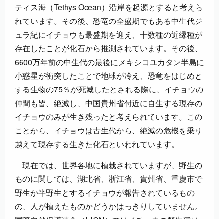
ティス海（Tethys Ocean）沿岸を起源とすると考えら
れています。その後、恐竜の全盛期でもある中生代ジ
ュラ紀にイチョウも最盛期を迎え、十数種の近縁種が
存在したことが化石から推測されています。その後、
6600万年前の中生代の最後にメキシコユカタン半島に
小惑星が衝突したことで地球が冷え、恐竜をはじめと
する生物の75％が死滅したとされる際に、イチョウの
仲間も皆、絶滅し、中国貴州省付近に自生する現存の
イチョウのみが生き残ったと考えられています。この
ことから、イチョウは古生代から、絶滅の危機を乗り
越えて現存する生きた化石といわれています。
現在では、世界各地に植栽されていますが、野生の
ものに関しては、湖北省、浙江省、貴州省、重慶市で
野生か半野生とするイチョウが報告されているもの
の、人が植えたものかどうかはっきりしていません。