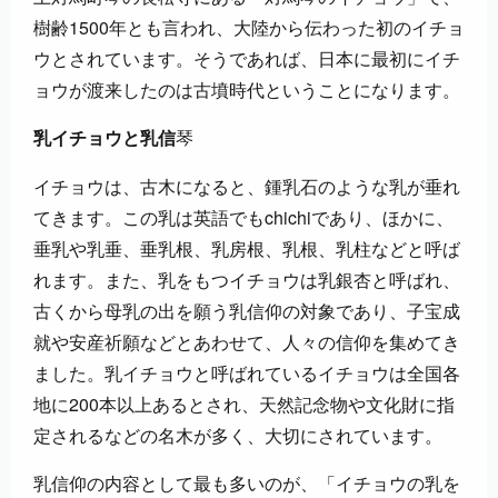
樹齢1500年とも言われ、大陸から伝わった初のイチョ
ウとされています。そうであれば、日本に最初にイチ
ョウが渡来したのは古墳時代ということになります。
琴
乳イチョウと乳信
イチョウは、古木になると、鍾乳石のような乳が垂れ
てきます。この乳は英語でもchichiであり、ほかに、
垂乳や乳垂、垂乳根、乳房根、乳根、乳柱などと呼ば
れます。また、乳をもつイチョウは乳銀杏と呼ばれ、
古くから母乳の出を願う乳信仰の対象であり、子宝成
就や安産祈願などとあわせて、人々の信仰を集めてき
ました。乳イチョウと呼ばれているイチョウは全国各
地に200本以上あるとされ、天然記念物や文化財に指
定されるなどの名木が多く、大切にされています。
乳信仰の内容として最も多いのが、「イチョウの乳を