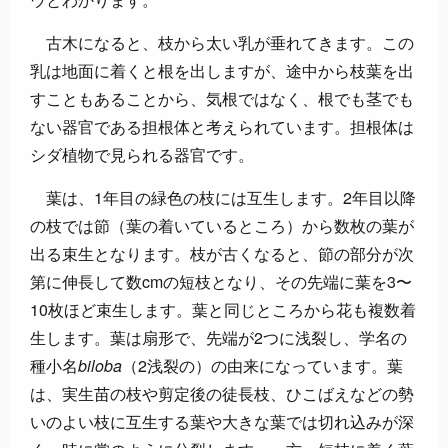
古木になると、枝から太い乳が垂れてきます。この
乳は地面に着くと根を出しますが、途中から枝葉を出
すこともあることから、気根ではなく、根でも茎でも
ない器官である担根体と考えられています。担根体は
シダ植物で見られる器官です。
葉は、1年目の緑色の枝には互生します。2年目以降
の枝では節（葉の着いているところ）から数枚の葉が
出る束生となります。枝が古くなると、節の部分が次
第に伸長して数cmの短枝となり、その先端に葉を3〜
10枚ほど束生します。葉と同じところから花も複数着
生します。葉は扇形で、先端が2つに浅裂し、学名の
種小名
biloba
（2浅裂の）の由来になっています。葉
は、実生苗の枝や剪定後の徒長枝、ひこばえなどの勢
いのよい枝に互生する葉や大きな葉では切れ込みが深