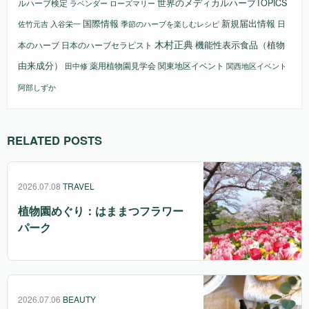
ルハーブ検定
世界のメディカルハーブTOPICS
ラベンダー
ローズマリー
国際情報
新規届出情報
日
佐竹元吉
入谷栄一
季節のハーブを楽しむレシピ
木村正典
機能性表示食品（植物
本のハーブ
日本のハーブセラピスト
由来成分）
薬用植物園見学会
関東地区イベント
田中修
関西地区イベント
阿部しずか
RELATED POSTS
2026.07.08
TRAVEL
植物園めぐり：はままつフラワー
パーク
2026.07.06
BEAUTY