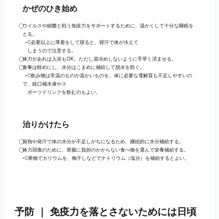
かぜのひき始め
⃝ウイルスや細菌と戦う免疫力をサポートするために、温かくして十分な睡眠を
とる。
⇨必要以上に厚着をして寝ると、寝汗で体が冷えて
しまうので注意する。
⃝体力があれば入浴もOK。ただし湯冷めしないように手早く済ませる。
⃝食事は軽めにし、水分はこまめに補給して脱水を防ぐ。
⇨飲み物は常温のものか温かいものを。体に必要な電解質も不足しやすいの
で、経口補水液やス
ポーツドリンクを飲むのもよい。
治りかけたら
⃝発熱や発汗で体の水分が不足しがちになるため、継続的に水分補給する。
⃝体力回復のために、胃腸に負担のかからない食べ物を選んで栄養補給する。
⇨果物でカリウムを、梅干しなどでナトリウム（塩分）を補給するとよい。
｜
予防
免疫力を落とさないためには日頃