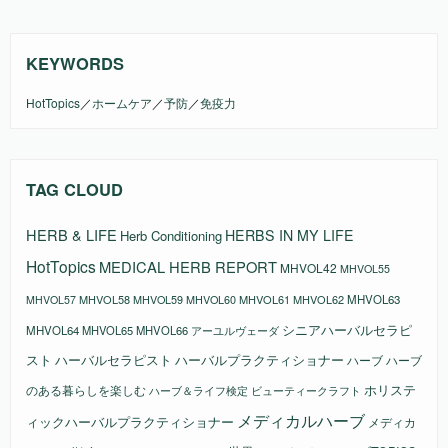
KEYWORDS
HotTopics
／
ホームケア
／
予防
／
免疫力
TAG CLOUD
HERB & LIFE
HERBS IN MY LIFE
Herb Conditioning
HotTopics
MEDICAL HERB REPORT
MHVOL42
MHVOL55
MHVOL58
MHVOL61
MHVOL62
MHVOL63
MHVOL57
MHVOL59
MHVOL60
シニアハーバルセラピ
MHVOL64
MHVOL65
MHVOL66
アーユルヴェーダ
スト
ハーバルセラピスト
ハーバルプラクティショナー
ハーブ
ハーブ
ホリステ
のある暮らしを楽しむ
ビューティークラフト
ハーブ＆ライフ検定
メディカルハーブ
ィックハーバルプラクティショナー
メディカ