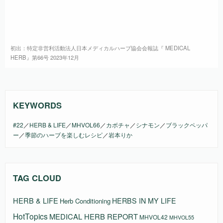
初出：特定非営利活動法人日本メディカルハーブ協会会報誌『 MEDICAL
HERB』第66号 2023年12月
KEYWORDS
#22
／
HERB & LIFE
／
MHVOL66
／
カボチャ
／
シナモン
／
ブラックペッパ
ー
／
季節のハーブを楽しむレシピ
／
岩本りか
TAG CLOUD
HERB & LIFE
HERBS IN MY LIFE
Herb Conditioning
HotTopics
MEDICAL HERB REPORT
MHVOL42
MHVOL55