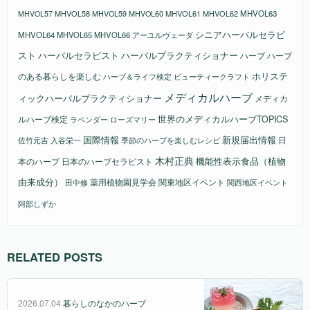
MHVOL58
MHVOL61
MHVOL62
MHVOL63
MHVOL57
MHVOL59
MHVOL60
シニアハーバルセラピ
MHVOL64
MHVOL65
MHVOL66
アーユルヴェーダ
スト
ハーバルセラピスト
ハーバルプラクティショナー
ハーブ
ハーブ
ホリステ
のある暮らしを楽しむ
ビューティークラフト
ハーブ＆ライフ検定
メディカルハーブ
ィックハーバルプラクティショナー
メディカ
ルハーブ検定
世界のメディカルハーブTOPICS
ラベンダー
ローズマリー
国際情報
新規届出情報
日
佐竹元吉
入谷栄一
季節のハーブを楽しむレシピ
木村正典
機能性表示食品（植物
本のハーブ
日本のハーブセラピスト
由来成分）
薬用植物園見学会
関東地区イベント
田中修
関西地区イベント
阿部しずか
RELATED POSTS
2026.07.04
暮らしのなかのハーブ