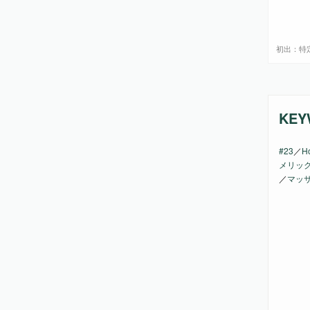
初出：特定
KEY
#23
／
Ho
メリッ
／
マッ