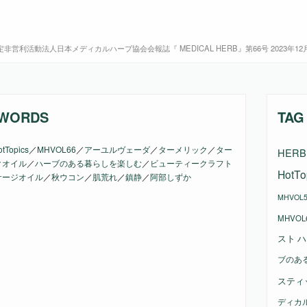
非営利活動法人日本メディカルハーブ協会会報誌『 MEDICAL HERB』第66号 2023年12
WORDS
TAG
tTopics
／
MHVOL66
／
アーユルヴェーダ
／
ターメリック
／
ター
HERB 
クオイル
／
ハーブのある暮らしを楽しむ
／
ビューティークラフト
HotTo
サージオイル
／
秋ウコン
／
肌荒れ
／
鎮静
／
阿部しずか
MHVOL5
MHVOL
スト
ハ
ブのあ
スティ
ディカ