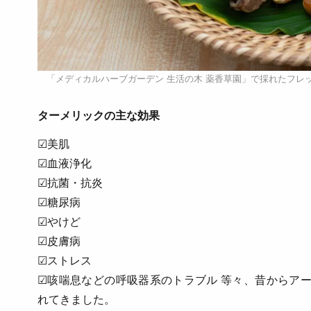
「メディカルハーブガーデン 生活の木 薬香草園」で採れたフレ
ターメリックの主な効果
☑美肌
☑血液浄化
☑抗菌・抗炎
☑糖尿病
☑やけど
☑皮膚病
☑ストレス
☑咳喘息などの呼吸器系のトラブル 等々、昔からア
れてきました。