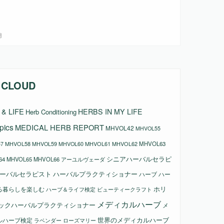
月
 CLOUD
& LIFE
HERBS IN MY LIFE
Herb Conditioning
pics
MEDICAL HERB REPORT
MHVOL42
MHVOL55
MHVOL58
MHVOL61
MHVOL62
MHVOL63
7
MHVOL59
MHVOL60
シニアハーバルセラピ
64
MHVOL65
MHVOL66
アーユルヴェーダ
ーバルセラピスト
ハーバルプラクティショナー
ハーブ
ハー
ホリ
る暮らしを楽しむ
ビューティークラフト
ハーブ＆ライフ検定
メディカルハーブ
ックハーバルプラクティショナー
メ
ルハーブ検定
世界のメディカルハーブ
ラベンダー
ローズマリー