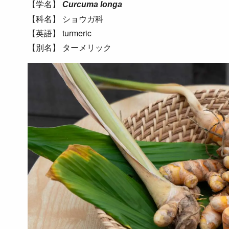
【学名】
Curcuma longa
【科名】 ショウガ科
【英語】 turmeric
【別名】 ターメリック