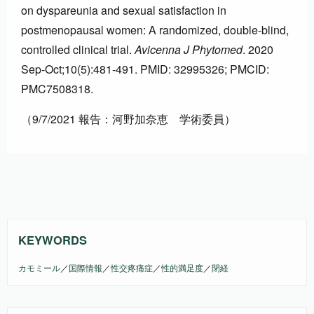
on dyspareunia and sexual satisfaction in
postmenopausal women: A randomized, double-blind,
controlled clinical trial.
Avicenna J Phytomed
. 2020
Sep-Oct;10(5):481-491. PMID: 32995326; PMCID:
PMC7508318.
（9/7/2021 報告：河野加奈恵 学術委員）
KEYWORDS
カモミール
／
国際情報
／
性交疼痛症
／
性的満足度
／
閉経