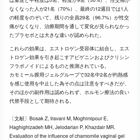
なくなった人が21名（70%）、最終の12週目では1人
の軽度をのぞいて、残りの全員29名（96.7%）が性交
痛がなくなり、治療期間を通して変化が見られなかっ
たプラセボとは大きな違いが認められた。
これらの効果は、エストロゲン受容体に結合し、エス
トロゲン効果を引き起こすアピゲニンおよびクリシン
フラボノイドによるものと推測されている。
カモミール膣用ジェルグループで32名中2名が灼熱感
を感じ使用を中止した為その点は注意をすべきだが、
そのほかの副作用は認められず、ホルモン療法の良い
代替手段として期待される。
〔文献〕Bosak Z, Iravani M, Moghimipour E,
Haghighizadeh MH, Jelodarian P, Khazdair MR.
Evaluation of the influence of chamomile vaginal gel