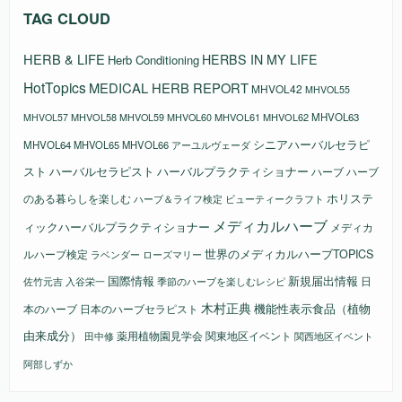
TAG CLOUD
HERB & LIFE
HERBS IN MY LIFE
Herb Conditioning
HotTopics
MEDICAL HERB REPORT
MHVOL42
MHVOL55
MHVOL58
MHVOL61
MHVOL62
MHVOL63
MHVOL57
MHVOL59
MHVOL60
シニアハーバルセラピ
MHVOL64
MHVOL65
MHVOL66
アーユルヴェーダ
スト
ハーバルセラピスト
ハーバルプラクティショナー
ハーブ
ハーブ
ホリステ
のある暮らしを楽しむ
ビューティークラフト
ハーブ＆ライフ検定
メディカルハーブ
ィックハーバルプラクティショナー
メディカ
ルハーブ検定
世界のメディカルハーブTOPICS
ラベンダー
ローズマリー
国際情報
新規届出情報
日
佐竹元吉
入谷栄一
季節のハーブを楽しむレシピ
木村正典
機能性表示食品（植物
本のハーブ
日本のハーブセラピスト
由来成分）
薬用植物園見学会
関東地区イベント
田中修
関西地区イベント
阿部しずか