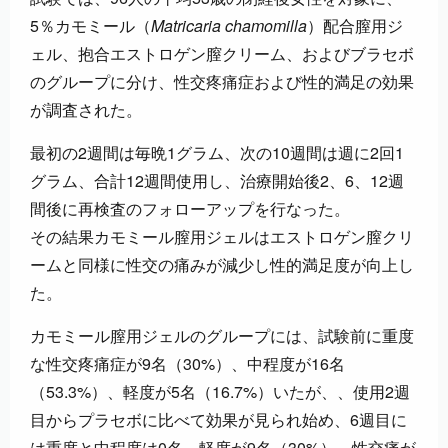
5％カモミール（
Matricaria chamomilla
）配合膣用ジ
ェル、抱合エストロゲン膣クリーム、およびブラセボ
のグループに分け、性交疼痛症および性的満足の効果
が調査された。
最初の2週間は毎晩1グラム、次の10週間は週に2回1
グラム、合計12週間使用し、治療開始後2、6、12週
間後に再検査のフォローアップを行なった。
その結果カモミール膣用ジェルはエストロゲン膣クリ
ームと同様に性交の痛みが減少し性的満足度が向上し
た。
カモミール膣用ジェルのグループには、試験前に重度
な性交疼痛症が9名（30%）、中程度が16名
（53.3%）、軽度が5名（16.7%）いたが、、使用2週
目からプラセボに比べて効果が見られ始め、6週目に
は重度と中程度は0名、軽度が9名（30%）、性交痛が