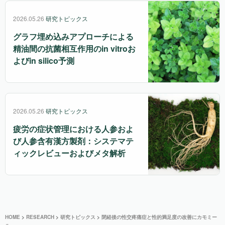
2026.05.26
研究トピックス
グラフ埋め込みアプローチによる
精油間の抗菌相互作用のin vitroお
よびin silico予測
2026.05.26
研究トピックス
疲労の症状管理における人参およ
び人参含有漢方製剤：システマテ
ィックレビューおよびメタ解析
HOME
>
RESEARCH
>
研究トピックス
>
閉経後の性交疼痛症と性的満足度の改善にカモミー