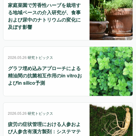
家庭菜園で芳香性ハーブを栽培す
る地域ベースの介入研究が、食事
および尿中のナトリウムの変化に
及ぼす影響
2026.05.26
研究トピックス
グラフ埋め込みアプローチによる
精油間の抗菌相互作用のin vitroお
よびin silico予測
2026.05.26
研究トピックス
疲労の症状管理における人参およ
び人参含有漢方製剤：システマテ