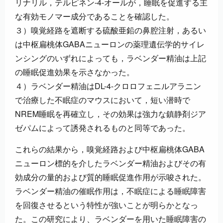
リナリル，テルピネン-4-オールが，睡眠を促進する主
な有効モノマー成分であることを確認した。
３）嗅覚経路を遮断する硫酸亜鉛の鼻腔注射，あるい
は中枢扁桃体GABAニューロンの薬理遺伝学的サイレ
ンシングのいずれによっても，ラベンダー精油は上記
の睡眠促進効果を示さなかった。
４）ラベンダー精油はDL-4-クロロフェニルアラニン
で治療した不眠症のマウスにおいて，短い潜時で
NREM睡眠を再確立し，その効果は強力な鎮静剤ジア
ゼパムによって誘発されるものと同等であった。
これらの結果から，嗅覚経路および中枢扁桃体GABA
ニューロン標的を介したラベンダー精油およびその有
効成分の量的および質的睡眠促進作用が示唆された。
ラベンダー精油の催眠作用は，不眠症による睡眠障害
を回復させるという特性が強いことが明らかとなっ
た。この研究により、ラベンダーを用いた睡眠障害の