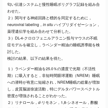
匂い伝達システムと慢性睡眠ポリグラフ記録を組み合
わせた。
２）関与する神経回路と標的を同定するために，
neuroviral labeling，
in situ
ハイブリダイゼーション，
薬理遺伝学を組み合わせて分析した。
３）DL-4-クロロフェニルアラニン投与マウスの不眠
症モデルを確立し，ラベンダー精油の睡眠誘導能を検
討した。
検討の結果、以下の結果を得た。
１）ラベンダー精油を25.0％の濃度で光期（不活性
期）に吸入すると，非短時間眼球運動（NREM）睡眠
への潜時が有意に短縮され，NREM睡眠の総量が増加
し，皮質脳波徐波活動，特にデルタパワースペクトル
密度が増強されることがわかった。
２）リナロール，
d
-リモネン，1,8-シネオール，酢酸