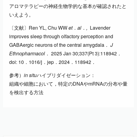
アロマテラピーの神経生物学的な基本が確認されたと
いえよう。
〔文献〕Ren YL, Chu WW
et
．al．,
Lavender
improves sleep through olfactory perception and
GABAergic neurons of the central amygdala．
J
Ethnopharmacol．
2025 Jan 30;337(Pt 3):118942．
doi: 10．1016/j．jep．2024．118942．
参考）
in situ
ハイブリダイゼーション：
組織や細胞において，特定のDNAやmRNAの分布や量
を検出する方法