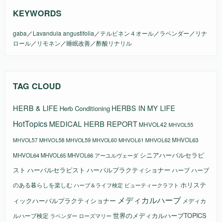
KEYWORDS
gaba
／
Lavandula angustifolia
／
テルピネン４オール
／
ラベンダー
／
リナ
ロール
／
リモネン
／
睡眠改善
／
酢酸リナリル
TAG CLOUD
HERB & LIFE
HERBS IN MY LIFE
Herb Conditioning
HotTopics
MEDICAL HERB REPORT
MHVOL42
MHVOL55
MHVOL58
MHVOL61
MHVOL62
MHVOL63
MHVOL57
MHVOL59
MHVOL60
シニアハーバルセラピ
MHVOL64
MHVOL65
MHVOL66
アーユルヴェーダ
スト
ハーバルセラピスト
ハーバルプラクティショナー
ハーブ
ハーブ
ホリステ
のある暮らしを楽しむ
ビューティークラフト
ハーブ＆ライフ検定
メディカルハーブ
ィックハーバルプラクティショナー
メディカ
ルハーブ検定
世界のメディカルハーブTOPICS
ラベンダー
ローズマリー