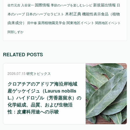
国際情報
新規届出情報
日
佐竹元吉
入谷栄一
季節のハーブを楽しむレシピ
木村正典
機能性表示食品（植物
本のハーブ
日本のハーブセラピスト
由来成分）
薬用植物園見学会
関東地区イベント
田中修
関西地区イベント
阿部しずか
RELATED POSTS
2026.07.15
研究トピックス
クロアチアのアドリア海沿岸地域
産ゲッケイジュ（Laurus nobilis
L.）ハイドロゾル（芳香蒸留水）の
化学組成、品質、および生物活
性：皮膚科用途への示唆