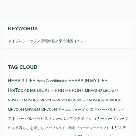
KEYWORDS
メイプルシロップ
／
収穫体験
／
東北地区イベント
TAG CLOUD
HERB & LIFE
HERBS IN MY LIFE
Herb Conditioning
HotTopics
MEDICAL HERB REPORT
MHVOL42
MHVOL55
MHVOL58
MHVOL61
MHVOL62
MHVOL63
MHVOL57
MHVOL59
MHVOL60
シニアハーバルセラピ
MHVOL64
MHVOL65
MHVOL66
アーユルヴェーダ
スト
ハーバルセラピスト
ハーバルプラクティショナー
ハーブ
ハーブ
ホリステ
のある暮らしを楽しむ
ビューティークラフト
ハーブ＆ライフ検定