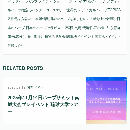
メディカルハーブ
ィックハーバルプラクティショナー
メディカ
ルハーブ検定
世界のメディカルハーブTOPICS
ラベンダー
ローズマリー
国際情報
新規届出情報
日
佐竹元吉
入谷栄一
季節のハーブを楽しむレシピ
木村正典
機能性表示食品（植物
本のハーブ
日本のハーブセラピスト
由来成分）
薬用植物園見学会
関東地区イベント
田中修
関西地区イベント
阿部しずか
RELATED POSTS
2025.09.12
国内ツアー
2025年11月14日ハーブサミット南
城大会プレイベント 琉球大学ツア
ー