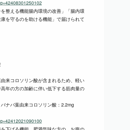
dSeq=42408301250102
子を整える機能腸内環境の改善」「腸内環
健康を守るのを助ける機能」で届けられて
）
酸
葉由来コロソリン酸が含まれるため、軽い
中高年の方の加齢に伴い低下する筋肉量の
ナバ葉由来コロソリン酸：2.2mg
dSeq=42412021090100
値を下げる機能、肥満気味な方の、お腹の