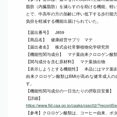
脂肪（内臓脂肪）を減らすのを助ける機能、軽
とで、中高年の方の加齢に伴い低下する歩行能
負担を軽減する機能出届けられていた。
【届出番号】 J859
【商品名】 健康経営サプリ マテ
【届出者名】 株式会社常磐植物化学研究所
【機能性関与成分】 マテ葉由来クロロゲン酸
【関与成分を含む原材料】 マテ葉抽出物
【表示しようとする機能性】 本品にはマテ葉
由来クロロゲン酸類はBMIが高めな健常成人
す。
【機能性関与成分の一日当たりの摂取目安量】 
【詳細】
https://www.fld.caa.go.jp/caaks/cssc02/?recor
【参考】クロロゲン酸類は、コーヒー由来、ボ