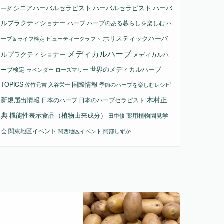
シニアハーバルセラピスト
ハーバルセラピスト
ハーバ
ーダ
ルプラクティショナー
ハーブ
ハーブのある暮らしを楽しむ
ハ
ホリスティックハーバ
ビューティークラフト
ーブ＆ライフ検定
メディカルハーブ
ルプラクティショナー
メディカルハ
ーブ検定
世界のメディカルハーブ
ラベンダー
ローズマリー
国際情報
TOPICS
佐竹元吉
入谷栄一
季節のハーブを楽しむレシピ
木村正
新規届出情報
日本のハーブ
日本のハーブセラピスト
典
機能性表示食品（植物由来成分）
薬用植物園見学
田中修
会
関東地区イベント
関西地区イベント
阿部しずか