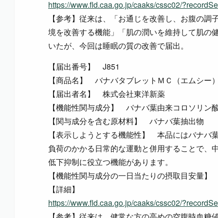
https://www.fld.caa.go.jp/caaks/cssc02/?recor
【参考】従来は、「お通じを改善し、お腹の調
境を改善する機能」「肌の潤いを維持して肌の
いたが、今回は睡眠の質の改善で届出。
【届出番号】 J851
【商品名】 バナバタブレットＭＣ（エムシー
【届出者名】 株式会社東洋新薬
【機能性関与成分】 バナバ葉由来コロソリン
【関与成分を含む原材料】 バナバ葉抽出物
【表示しようとする機能性】 本品にはバナバ
負荷のかかる日常的な運動と併用することで、
低下抑制に役立つ機能があります。
【機能性関与成分の一日当たりの摂取目安量】 バ
【詳細】
https://www.fld.caa.go.jp/caaks/cssc02/?recor
【参考】従来は、健常な方の高めの空腹時血糖