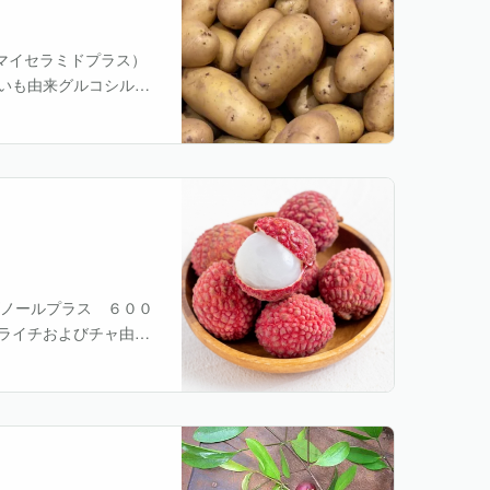
（マイセラミドプラス）
いも由来グルコシルセ
示しようとする機能
ゴノールプラス ６００
ライチおよびチャ由来
 ライチポリフェノー