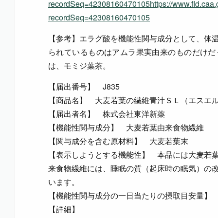
recordSeq=42308160470105https://www.fld.caa.g
recordSeq=42308160470105
【参考】エラグ酸を機能性関与成分として、体
られているものはアムラ果実由来のものだけだ
は、モミジ葉茶。
【届出番号】 J835
【商品名】 大麦若葉の繊維青汁ＳＬ（エスエ
【届出者名】 株式会社東洋新薬
【機能性関与成分】 大麦若葉由来食物繊維
【関与成分を含む原材料】 大麦若葉末
【表示しようとする機能性】 本品には大麦若
来食物繊維には、睡眠の質（起床時の眠気）の
います。
【機能性関与成分の一日当たりの摂取目安量】 大
【詳細】