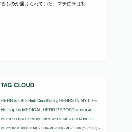
するものが届けられていた。マテ由来は初
TAG CLOUD
HERB & LIFE
HERBS IN MY LIFE
Herb Conditioning
HotTopics
MEDICAL HERB REPORT
MHVOL42
MHVOL58
MHVOL61
MHVOL55
MHVOL57
MHVOL59
MHVOL60
MHVOL62
MHVOL63
MHVOL64
MHVOL65
MHVOL66
アーユルヴェ