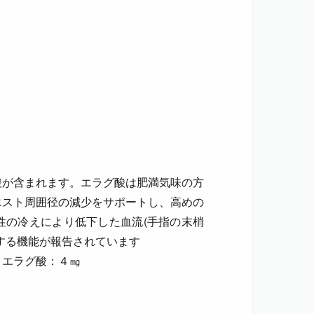
酸が含まれます。エラグ酸は肥満気味の方
エスト周囲径の減少をサポートし、高めの
女性の冷えにより低下した血流(手指の末梢
する機能が報告されています
 エラグ酸：４㎎