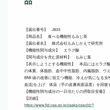
品
【届出番号】 J833
【商品名】 食べる機能性もみじ茶
【届出者名】 株式会社もみじかえで研究所
【機能性関与成分】 エラグ酸
【関与成分を含む原材料】 もみじ葉
【表示しようとする機能性】 本品にはエラグ
の体重、体脂肪、血中中性脂肪、内臓脂肪、ウ
BMI 値の改善に役立つ機能、冷えが気になる
血流)を上げ、体温（手の皮膚表面温度）を回復
【機能性関与成分の一日当たりの摂取目安量】
【詳細】
https://www.fld.caa.go.jp/caaks/cssc02/?