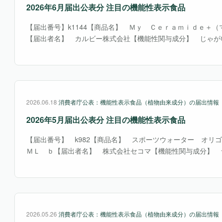
2026年6月届出公表分 注目の機能性表示食品
【届出番号】k1144【商品名】 Ｍｙ Ｃｅｒａｍｉｄｅ＋
【届出者名】 カルビー株式会社【機能性関与成分】 じゃが
ラミド【関与成分を含む原材料】 ポテトセラミド抽出物【表
性】 本品にはじゃがいも由来グルコシルセラミドが含・・・
2026.06.18
消費者庁公表：機能性表示食品（植物由来成分）の届出情報
2026年5月届出公表分 注目の機能性表示食品
【届出番号】 k982【商品名】 スポーツウォーター オリ
ＭＬ ｂ【届出者名】 株式会社セコマ【機能性関与成分】 
フラバノール単量体ならびに二量体【関与成分を含む原材料】
ル加工品/チャ抽出物（チャ抽出物は食品添加物とし・・・
2026.05.26
消費者庁公表：機能性表示食品（植物由来成分）の届出情報