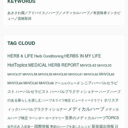
KEYWORDS
あきさわ園
／
アドバイス
／
ハーブ
／
メディカルハーブ
／
有資格者インタビ
ュー
／
資格取得
TAG CLOUD
HERB & LIFE
HERBS IN MY LIFE
Herb Conditioning
HotTopics
MEDICAL HERB REPORT
MHVOL42
MHVOL55
MHVOL58
MHVOL61
MHVOL62
MHVOL63
MHVOL57
MHVOL59
MHVOL60
シニアハーバルセラピ
MHVOL64
MHVOL65
MHVOL66
アーユルヴェーダ
スト
ハーバルセラピスト
ハーバルプラクティショナー
ハーブ
ハーブ
ホリステ
のある暮らしを楽しむ
ビューティークラフト
ハーブ＆ライフ検定
メディカルハーブ
ィックハーバルプラクティショナー
メディカ
ルハーブ検定
世界のメディカルハーブTOPICS
ラベンダー
ローズマリー
国際情報
新規届出情報
日
佐竹元吉
入谷栄一
季節のハーブを楽しむレシピ