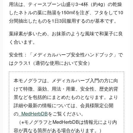
用法は、ティースプーン山盛り3~4杯（約4g）の乾燥
したネトルの葉に熱湯を150mℓを注ぎ、フタをして10
分間抽出したものを1日3回服用するのが基本です。
葉緑素が多いため、お抹茶のような風味で和菓子に良
く合います。
安全性：「メディカルハーブ安全性ハンドブック」で
はクラス1（適切な使用において安全）
本モノグラフは、メディカルハーブ入門の方に向
けて特徴、薬効、用法・用量、安全性、歴史的背
景などを包括的にまとめたものとなります。より
詳細や最新の情報については、会員様限定公開
の
MedHerbDB
をご覧ください。
（※モノグラフとMedHerbDBは情報元により内
容が異なる箇所がある場合があります。）