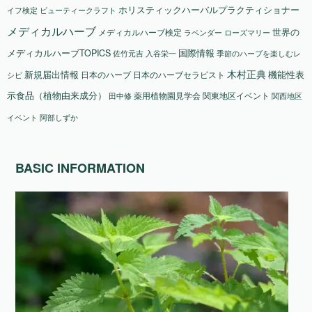
ホリスティックハーバルプラクティショナー
ビューティークラフト
イフ検定
メディカルハーブ
メディカルハーブ検定
世界の
ラベンダー
ローズマリー
国際情報
メディカルハーブTOPICS
佐竹元吉
入谷栄一
季節のハーブを楽しむレ
木村正典
新規届出情報
機能性表
日本のハーブ
日本のハーブセラピスト
シピ
示食品（植物由来成分）
薬用植物園見学会
関東地区イベント
田中修
関西地区
イベント
阿部しずか
BASIC INFORMATION