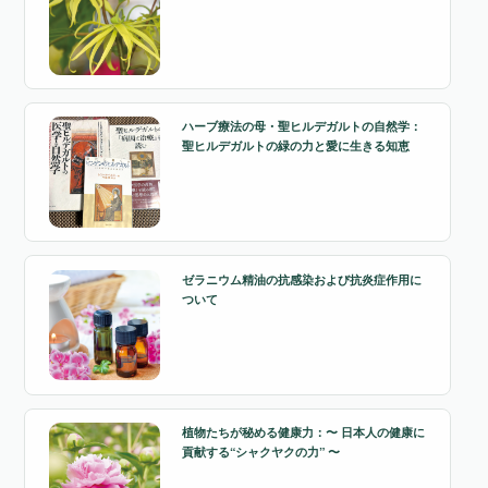
ハーブ療法の母・聖ヒルデガルトの自然学：
聖ヒルデガルトの緑の力と愛に生きる知恵
ゼラニウム精油の抗感染および抗炎症作用に
ついて
植物たちが秘める健康力：〜 日本人の健康に
貢献する“シャクヤクの力” 〜