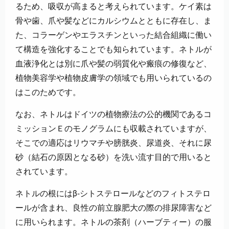
るため、吸収が高まると考えられています。ケイ素は
骨や歯、爪や髪などにカルシウムとともに存在し、ま
た、コラーゲンやエラスチンといった結合組織に働い
て構造を強化することでも知られています。ネトルが
血液浄化とは別に爪や髪の弱質化や瘢痕の修復など、
植物美容学や植物皮膚学の領域でも用いられているの
はこのためです。
なお、ネトルはドイツの植物療法の公的機関であるコ
ミッションＥのモノグラムにも収載されていますが、
そこでの適応はリウマチや膀胱炎、尿道炎、それに尿
砂（結石の原因となる砂）を洗い流す目的で用いると
されています。
ネトルの根にはβ-シトステロールなどのフィトステロ
ールが含まれ、良性の前立腺肥大の際の排尿障害など
に用いられます。ネトルの茶剤（ハーブティー）の服