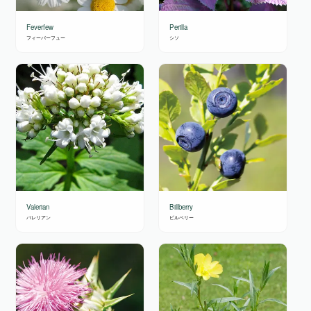
Feverfew
Perilla
フィーバーフュー
シソ
Valerian
Billberry
バレリアン
ビルベリー