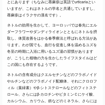
とにあります（ちなみに蕁麻疹は英語でurticariaとい
いますが、これはネトルの学名と共通していますし、
蕁麻疹はイラクサの漢名です）。
ネトルの効用を生かして、ヨーロッパでは春先にエル
ダーフラワーやダンディライオンとともにネトルを摂
取し、体質改善をはかる春季療法と呼ばれる方法があ
ります。わが国でも、血行を促進し体を温めるユズを
冬至の時期に入浴に用いるユズ湯の習慣があります
が、こうした植物の力を生かしたライフスタイルはど
この国にも存在するようです。
ネトルの含有成分はクエルセチンなどのフラボノイド
やルチンなどのフラボノイド配糖体、それにクロロフ
ィル（葉緑素）やβ-シトステロールなどのフィトステ
ロール、さらにはβ-カロチンやビタミンＣにケイ酸、
カルシウム、カリウム、鉄などのミネラル、さらには