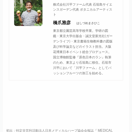
株式会社川平ファーム代表 石垣島サイエ
ンスガーデン代表 ボタニカルアーティス
ト
橋爪雅彦
はしづめまさひこ
東京都立園芸高等学校卒業。学研の図
鑑・東京大学出版会・誠文堂新光社(ガー
デンライフ)・東京書籍生物教科書の図版
及び科学論文などのイラスト担当。大阪
花博東日本イベント総合プロデュース。
国立博物館監修『原色日本のラン』執筆
のため、東京より石垣島に移住。石垣市
川平において「川平ファーム」としてパ
ッションフルーツの加工を始める。
初出：特定非営利活動法人日本メディカルハーブ協会会報誌『 MEDICAL