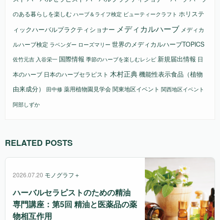
ホリステ
のある暮らしを楽しむ
ビューティークラフト
ハーブ＆ライフ検定
メディカルハーブ
ィックハーバルプラクティショナー
メディカ
ルハーブ検定
世界のメディカルハーブTOPICS
ラベンダー
ローズマリー
国際情報
新規届出情報
日
佐竹元吉
入谷栄一
季節のハーブを楽しむレシピ
木村正典
機能性表示食品（植物
本のハーブ
日本のハーブセラピスト
由来成分）
薬用植物園見学会
関東地区イベント
田中修
関西地区イベント
阿部しずか
RELATED POSTS
2026.07.20
モノグラフ＋
ハーバルセラピストのための精油
専門講座：第5回 精油と医薬品の薬
物相互作用