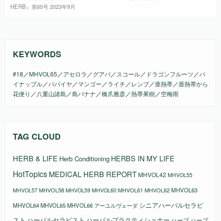
HERB』第65号 2023年9月
KEYWORDS
#18
／
MHVOL65
／
アセロラ
／
グアバ
／
スコール
／
ドラゴンフルーツ
／
パ
イナップル
／
パパイヤ
／
マンゴー
／
ライチ
／
レンブ
／
亜熱帯
／
亜熱帯から
花便り
／
八重山諸島
／
島バナナ
／
橋爪雅彦
／
熱帯果樹
／
空梅雨
TAG CLOUD
HERB & LIFE
HERBS IN MY LIFE
Herb Conditioning
HotTopics
MEDICAL HERB REPORT
MHVOL42
MHVOL55
MHVOL58
MHVOL61
MHVOL62
MHVOL63
MHVOL57
MHVOL59
MHVOL60
シニアハーバルセラピ
MHVOL64
MHVOL65
MHVOL66
アーユルヴェーダ
スト
ハーバルセラピスト
ハーバルプラクティショナー
ハーブ
ハーブ