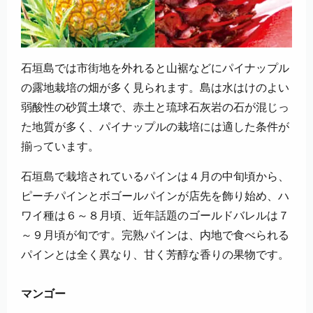
石垣島では市街地を外れると山裾などにパイナップル
の露地栽培の畑が多く見られます。島は水はけのよい
弱酸性の砂質土壌で、赤土と琉球石灰岩の石が混じっ
た地質が多く、パイナップルの栽培には適した条件が
揃っています。
石垣島で栽培されているパインは４月の中旬頃から、
ピーチパインとボゴールパインが店先を飾り始め、ハ
ワイ種は６～８月頃、近年話題のゴールドバレルは７
～９月頃が旬です。完熟パインは、内地で食べられる
パインとは全く異なり、甘く芳醇な香りの果物です。
マンゴー