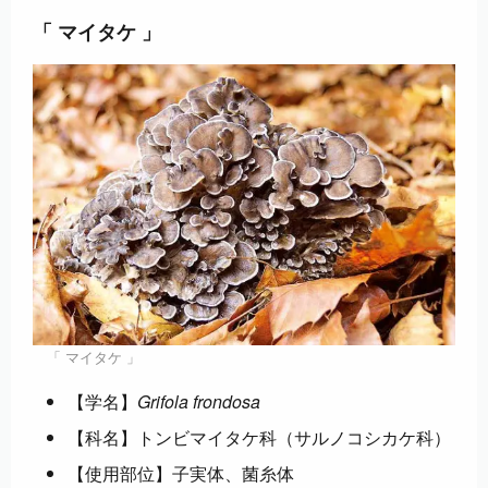
「 マイタケ 」
「 マイタケ 」
【学名】
Grifola frondosa
【科名】トンビマイタケ科（サルノコシカケ科）
【使用部位】子実体、菌糸体