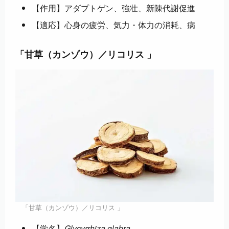
【作用】アダプトゲン、強壮、新陳代謝促進
【適応】心身の疲労、気力・体力の消耗、病
「甘草（カンゾウ）／リコリス 」
「甘草（カンゾウ）／リコリス 」
【学名】
Glycyrrhiza glabra