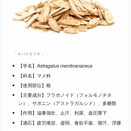
「 キバナオウギ 」
【学名】
Astragalus membranaceus
【科名】マメ科
【使用部位】根
【主要成分】フラボノイド（フォルモノチネ
ン）、サポニン（アストラガルシド）、多糖類
【作用】滋養強壮、止汗、利尿、血圧降下
【適応】疲労倦怠、虚弱、食欲不振、寝汗、浮腫