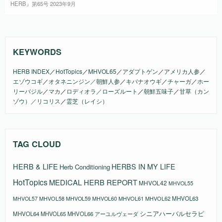
HERB』第65号 2023年9月
KEYWORDS
HERB INDEX
／
HotTopics
／
MHVOL65
／
アダプトゲン
／
アメリカ人参
／
エゾウコギ
／
オタネニンジン／朝鮮人参
／
キバナオウギ
／
チャーガ
／
ホー
リーバジル
／
マカ
／
ロディオラ／ローズルート
／
朝鮮五味子
／
甘草（カン
ゾウ）／リコリス
／
霊芝（レイシ）
TAG CLOUD
HERB & LIFE
HERBS IN MY LIFE
Herb Conditioning
HotTopics
MEDICAL HERB REPORT
MHVOL42
MHVOL55
MHVOL58
MHVOL61
MHVOL62
MHVOL63
MHVOL57
MHVOL59
MHVOL60
シニアハーバルセラピ
MHVOL64
MHVOL65
MHVOL66
アーユルヴェーダ