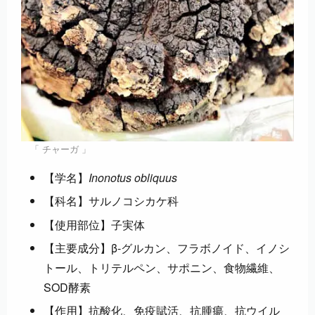
「 チャーガ 」
【学名】
Inonotus obliquus
【科名】サルノコシカケ科
【使用部位】子実体
【主要成分】β-グルカン、フラボノイド、イノシ
トール、トリテルペン、サポニン、食物繊維、
SOD酵素
【作用】抗酸化、免疫賦活、抗腫瘍、抗ウイル