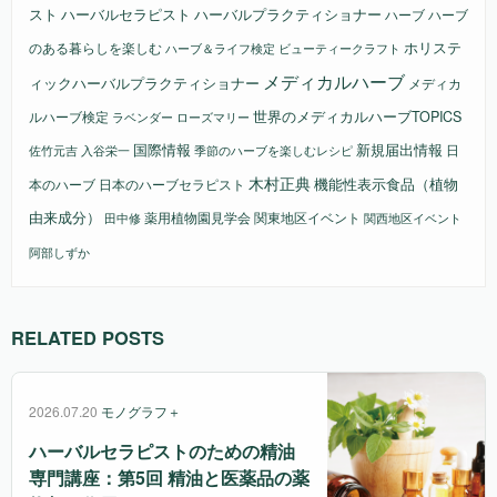
スト
ハーバルセラピスト
ハーバルプラクティショナー
ハーブ
ハーブ
ホリステ
のある暮らしを楽しむ
ビューティークラフト
ハーブ＆ライフ検定
メディカルハーブ
ィックハーバルプラクティショナー
メディカ
ルハーブ検定
世界のメディカルハーブTOPICS
ラベンダー
ローズマリー
国際情報
新規届出情報
日
佐竹元吉
入谷栄一
季節のハーブを楽しむレシピ
木村正典
機能性表示食品（植物
本のハーブ
日本のハーブセラピスト
由来成分）
薬用植物園見学会
関東地区イベント
田中修
関西地区イベント
阿部しずか
RELATED POSTS
2026.07.20
モノグラフ＋
ハーバルセラピストのための精油
専門講座：第5回 精油と医薬品の薬