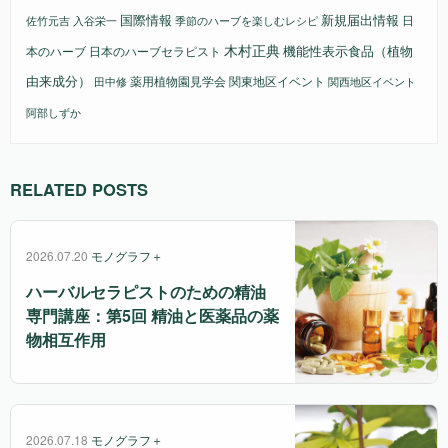
国際情報
新規届出情報
日
佐竹元吉
入谷栄一
季節のハーブを楽しむレシピ
木村正典
機能性表示食品（植物
本のハーブ
日本のハーブセラピスト
由来成分）
薬用植物園見学会
関東地区イベント
田中修
関西地区イベント
阿部しずか
RELATED POSTS
2026.07.20
モノグラフ＋
ハーバルセラピストのための精油
専門講座：第5回 精油と医薬品の薬
物相互作用
2026.07.18
モノグラフ＋