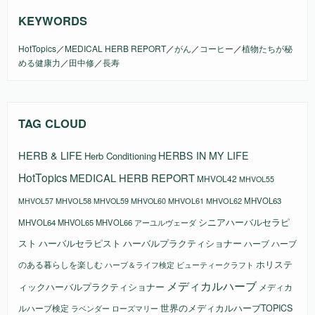
KEYWORDS
HotTopics
／
MEDICAL HERB REPORT
／
がん
／
コーヒー
／
植物たちが秘
める健康力
／
田中修
／
長寿
TAG CLOUD
HERB & LIFE
HERBS IN MY LIFE
Herb Conditioning
HotTopics
MEDICAL HERB REPORT
MHVOL42
MHVOL55
MHVOL58
MHVOL61
MHVOL62
MHVOL63
MHVOL57
MHVOL59
MHVOL60
シニアハーバルセラピ
MHVOL64
MHVOL65
MHVOL66
アーユルヴェーダ
スト
ハーバルセラピスト
ハーバルプラクティショナー
ハーブ
ハーブ
ホリステ
のある暮らしを楽しむ
ビューティークラフト
ハーブ＆ライフ検定
メディカルハーブ
ィックハーバルプラクティショナー
メディカ
ルハーブ検定
世界のメディカルハーブTOPICS
ラベンダー
ローズマリー