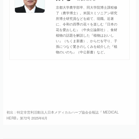
京都大学農学部卒、同大学院博士課程修
了（農学博士）。米国スミソニアン研究
所博士研究員などを経て、現職。近著
に、令和の四季の花々を楽しむ『日本の
花を愛おしむ』（中央公論新社）、食材
植物の話題を解説した『植物はおいし
い』（ちくま新書）、からだを守り、子
孫につなぐ驚きのしくみを紹介した『植
物のいのち』（中公新書）など。
初出：特定非営利活動法人日本メディカルハーブ協会会報誌『 MEDICAL
HERB』第72号 2025年6月