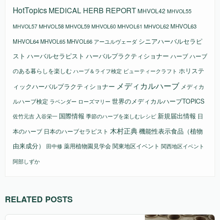
HotTopics
MEDICAL HERB REPORT
MHVOL42
MHVOL55
MHVOL58
MHVOL61
MHVOL62
MHVOL63
MHVOL57
MHVOL59
MHVOL60
シニアハーバルセラピ
MHVOL64
MHVOL65
MHVOL66
アーユルヴェーダ
スト
ハーバルセラピスト
ハーバルプラクティショナー
ハーブ
ハーブ
ホリステ
のある暮らしを楽しむ
ビューティークラフト
ハーブ＆ライフ検定
メディカルハーブ
ィックハーバルプラクティショナー
メディカ
ルハーブ検定
世界のメディカルハーブTOPICS
ラベンダー
ローズマリー
国際情報
新規届出情報
日
佐竹元吉
入谷栄一
季節のハーブを楽しむレシピ
木村正典
機能性表示食品（植物
本のハーブ
日本のハーブセラピスト
由来成分）
薬用植物園見学会
関東地区イベント
田中修
関西地区イベント
阿部しずか
RELATED POSTS