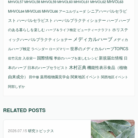
MHVOL58
MHVOL61
MHVOL62
MHVOL63
MHVOL57
MHVOL59
MHVOL60
シニアハーバルセラピ
MHVOL64
MHVOL65
MHVOL66
アーユルヴェーダ
スト
ハーバルセラピスト
ハーバルプラクティショナー
ハーブ
ハーブ
ホリステ
のある暮らしを楽しむ
ビューティークラフト
ハーブ＆ライフ検定
メディカルハーブ
ィックハーバルプラクティショナー
メディカ
ルハーブ検定
世界のメディカルハーブTOPICS
ラベンダー
ローズマリー
国際情報
新規届出情報
日
佐竹元吉
入谷栄一
季節のハーブを楽しむレシピ
木村正典
機能性表示食品（植物
本のハーブ
日本のハーブセラピスト
由来成分）
薬用植物園見学会
関東地区イベント
田中修
関西地区イベント
阿部しずか
RELATED POSTS
2026.07.15
研究トピックス