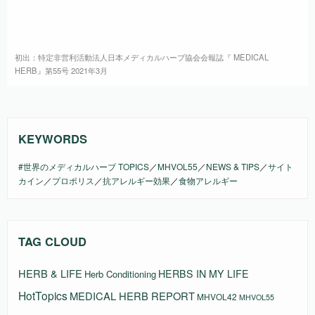
初出：特定非営利活動法人日本メディカルハーブ協会会報誌『 MEDICAL
HERB』第55号 2021年3月
KEYWORDS
#世界のメディカルハーブ TOPICS
／
MHVOL55
／
NEWS & TIPS
／
サイト
カイン
／
プロポリス
／
抗アレルギー効果
／
食物アレルギー
TAG CLOUD
HERB & LIFE
HERBS IN MY LIFE
Herb Conditioning
HotTopics
MEDICAL HERB REPORT
MHVOL42
MHVOL55