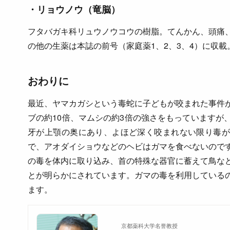
・リョウノウ（竜脳）
フタバガキ科リュウノウコウの樹脂。てんかん、頭痛
の他の生薬は本誌の前号（家庭薬1、2、3、4）に収載
おわりに
最近、ヤマカガシという毒蛇に子どもが咬まれた事件
ブの約10倍、マムシの約3倍の強さをもっていますが
牙が上顎の奥にあり、よほど深く咬まれない限り毒が
で、アオダイショウなどのヘビはガマを食べないので
の毒を体内に取り込み、首の特殊な器官に蓄えて鳥な
とが明らかにされています。ガマの毒を利用している
ます。
京都薬科大学名誉教授