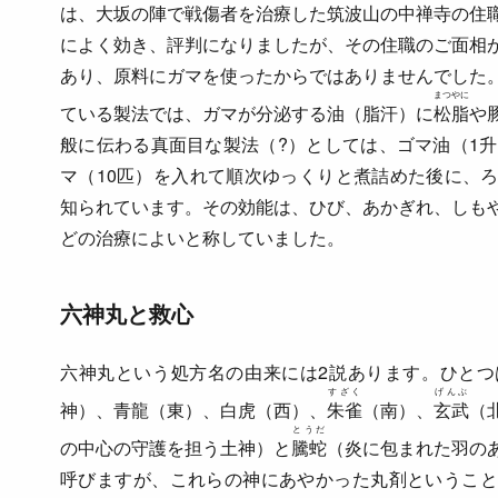
は、大坂の陣で戦傷者を治療した筑波山の中禅寺の住
によく効き、評判になりましたが、その住職のご面相
あり、原料にガマを使ったからではありませんでした
まつやに
ている製法では、ガマが分泌する油（脂汗）に
松脂
や
般に伝わる真面目な製法（?）としては、ゴマ油（1升
マ（10匹）を入れて順次ゆっくりと煮詰めた後に、
知られています。その効能は、ひび、あかぎれ、しも
どの治療によいと称していました。
六神丸と救心
六神丸という処方名の由来には2説あります。ひとつ
すざく
げんぶ
神）、青龍（東）、白虎（西）、
朱雀
（南）、
玄武
（
とうだ
の中心の守護を担う土神）と
騰蛇
（炎に包まれた羽の
呼びますが、これらの神にあやかった丸剤ということ