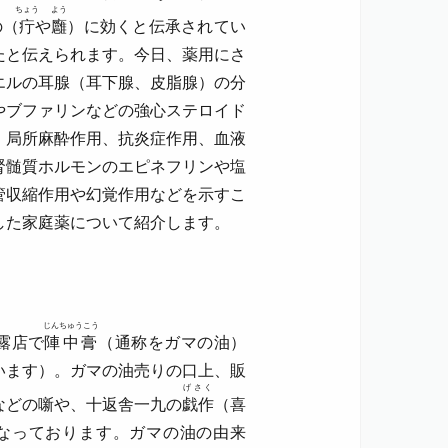
ちょう
よう
の（
疔
や
廱
）に効くと伝承されてい
たと伝えられます。今日、薬用にさ
エルの耳腺（耳下腺、皮脂腺）の分
やブファリンなどの強心ステロイド
、局所麻酔作用、抗炎症作用、血液
腎髄質ホルモンのエピネフリンや塩
管収縮作用や幻覚作用などを示すこ
した家庭薬について紹介します。
じんちゅうこう
露店で
陣中膏
（通称をガマの油）
います）。ガマの油売りの口上、販
げさく
などの噺や、十返舎一九の
戯作
（喜
になっております。ガマの油の由来