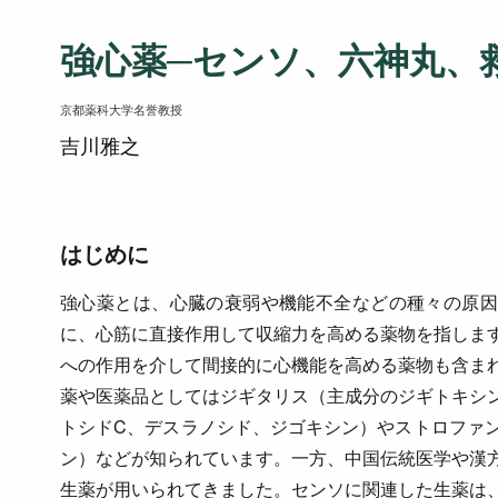
強心薬─センソ、六神丸、
京都薬科大学名誉教授
吉川雅之
はじめに
強心薬とは、心臓の衰弱や機能不全などの種々の原因
に、心筋に直接作用して収縮力を高める薬物を指しま
への作用を介して間接的に心機能を高める薬物も含ま
薬や医薬品としてはジギタリス（主成分のジギトキシ
トシドC、デスラノシド、ジゴキシン）やストロファン
ン）などが知られています。一方、中国伝統医学や漢
生薬が用いられてきました。センソに関連した生薬は