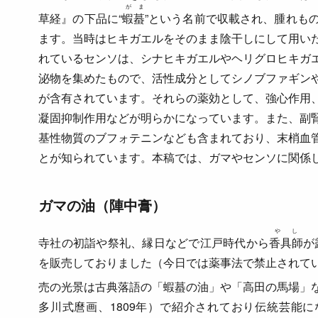
がま
草経』の下品に“
蝦蟇”
という名前で収載され、腫れも
ます。当時はヒキガエルをそのまま陰干しにして用い
れているセンソは、シナヒキガエルやヘリグロヒキガ
泌物を集めたもので、活性成分としてシノブファギン
が含有されています。それらの薬効として、強心作用
凝固抑制作用などが明らかになっています。また、副
基性物質のブフォテニンなども含まれており、末梢血
とが知られています。本稿では、ガマやセンソに関係
ガマの油（陣中膏）
やし
寺社の初詣や祭礼、縁日などで江戸時代から
香具師
が
を販売しておりました（今日では薬事法で禁止されて
売の光景は古典落語の「蝦蟇の油」や「高田の馬場」
多川式麿画、1809年）で紹介されており伝統芸能