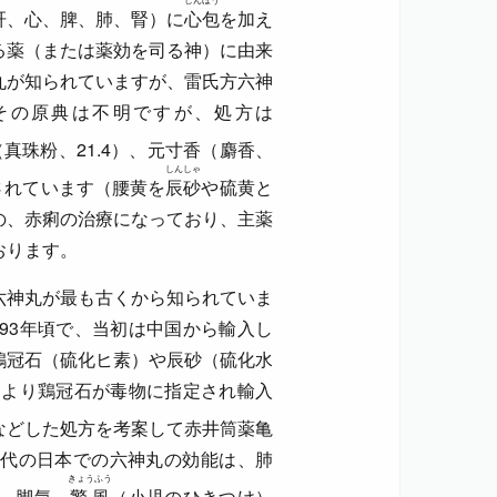
肝、心、脾、肺、腎）に
心包
を加え
る薬（または薬効を司る神）に由来
丸が知られていますが、雷氏方六神
その原典は不明ですが、処方は
（真珠粉、21.4）、元寸香（麝香、
しんしゃ
成されています（腰黄を
辰砂
や硫黄と
の、赤痢の治療になっており、主薬
おります。
六神丸が最も古くから知られていま
93年頃で、当初は中国から輸入し
鶏冠石（硫化ヒ素）や辰砂（硫化水
により鶏冠石が毒物に指定され輸入
などした処方を考案して赤井筒薬亀
代の日本での六神丸の効能は、肺
きょうふう
、脚気、
驚風
（小児のひきつけ）