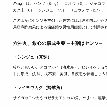
のmg）は、センソ（5mg）、ゴオウ（3）、ジャコウ
カク末（6）、シンジュ（7.5）、リュウノウ（2.7）
このほかにセンソを主剤した処方には江戸両国広小路
局所麻酔効果による歯痛薬や男性用媚薬として利用さ
六神丸、救心の構成生薬 ─主剤はセンソ─
・シンジュ（真珠）
珍珠ともいい、アコヤガイ（海水産）、ヒレイケチョ
中に形成。鎮 静、抗不安、美肌、目疾患や骨粗しょう
・レイヨウカク（羚羊角）
サイガカモシカやガゼラカモシカ の角。めまい、痙攣