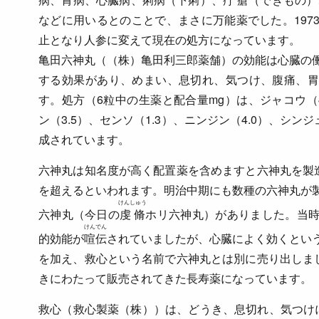
などに用いるとのことで、まさに万能薬でした。197
止となり人参に変えて現在の処方になっています。
亀田六神丸（（株）亀田利三郎薬舗）の効能は心臓の
する効果があり、めまい、息切れ、気つけ、腹痛、胃
す。処方（6粒中の生薬と配合量mg）は、ジャコウ（4.
ン（3.5）、センソ（1.3）、ニンジン（4.0）、シンジ
成されています。
六神丸は知名度が高く配置薬を含めますと六神丸を製造
を超えるといわれます。明治中期にも数種の六神丸が
けんしゅう
六神丸（今日の
虔脩
ホリ六神丸）がありました。当
けんでん
的効能が
喧伝
されていましたが、心臓によく効くとい
を加え、救心という名前で六神丸とは別に売り出しまし
きにわたって販売されてきた長寿薬になっています。
救心（救心製薬（株））は、どうき、息切れ、気つけ