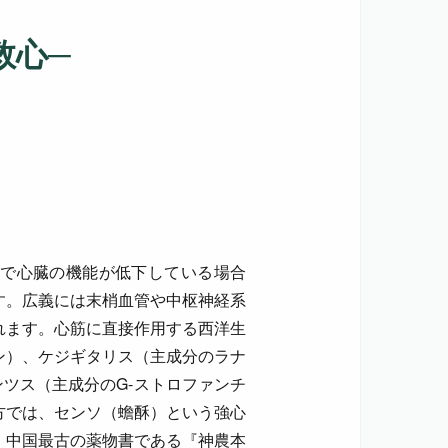
救心─
で心臓の機能が低下している場合
す。広義には末梢血管や中枢神経系
れます。心筋に直接作用する西洋生
ン）、ケジギタリス（主成分のラナ
ツス（主成分のG-ストロファンチ
方では、センソ（蟾酥）という強心
、中国最古の薬物書である『神農本