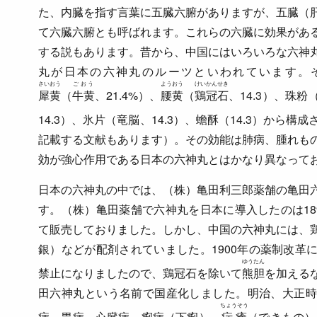
た、内臓を指す言葉に五臓六腑がありますが、五臓（
て六臓六腑とも呼ばれます。これらの六臓に効果があ
する説もあります。昔から、中国にはいろいろな六神
丸が日本の六神丸のルーツといわれています。
さいおう
ごおう
ようおう
けいかんせき
犀黄
（
牛黄
、21.4%）、
腰黄
（
鶏冠石
、14.3）、珠粉
14.3）、氷片（竜脳、14.3）、蟾酥（14.3）から構
記載する文献もあります）。その効能は肺病、腫れも
効が強心作用である日本の六神丸とはかなり異なって
日本の六神丸の中では、（株）亀田利三郎薬舗の亀田
す。（株）亀田薬舗で六神丸を日本に導入したのは18
て販売しておりました。しかし、中国の六神丸には、
銀）などが配剤されていました。1900年の薬制改革
ゆうたん
禁止になりましたので、鶏冠石を除いて
熊胆
を加える
田六神丸という名前で国産化しました。明治、大正時
ちょうそう
病、胃病、心臓病、痢病（下痢）、
疔瘡
（できもの）