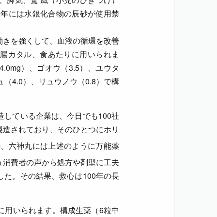
3年には水銀化合物の辰砂が使用禁
働きを強くして、血液の循環を改善
腸カタル、食あたりに用いられま
0mg）、ゴオウ（3.5）、ユウタ
ュ（4.0）、リュウノウ（0.8）で構
している企業は、今日でも100社
製造されており、そのひとつにホリ
時、六神丸には上述のように万能薬
う消費者の声から処方や剤型に工夫
た。その結果、救心は100年の長
に用いられます。構成生薬（6粒中