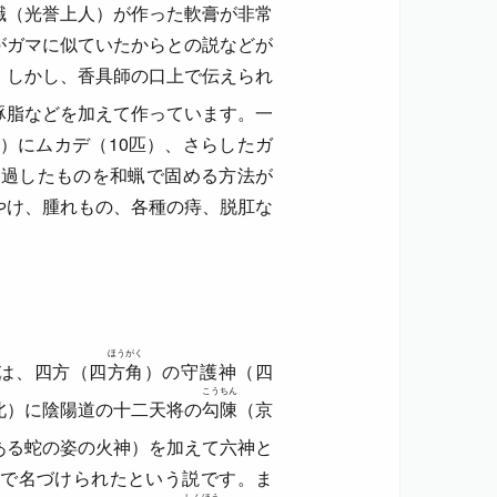
職（光誉上人）が作った軟膏が非常
がガマに似ていたからとの説などが
。しかし、香具師の口上で伝えられ
豚脂などを加えて作っています。一
）にムカデ（10匹）、さらしたガ
ろ過したものを和蝋で固める方法が
やけ、腫れもの、各種の痔、脱肛な
ほうがく
は、四方（四
方角
）の守護神（四
こうちん
北）に陰陽道の十二天将の
勾陳
（京
ある蛇の姿の火神）を加えて六神と
で名づけられたという説です。ま
しんほう