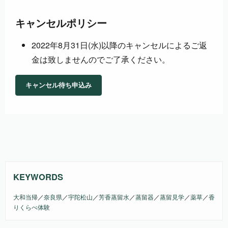
キャンセルポリシー
2022年8月31日(水)以降のキャンセルによるご返
金は致しませんのでご了承ください。
キャンセル待ち申込み
KEYWORDS
大和当帰
／
奈良県
／
宇陀松山
／
芳香蒸留水
／
蒸留器
／
蒸留見学
／
薬草
／
香
りくらべ体験