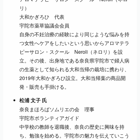
リ）
大和かぎろひ 代表
宇陀市薬草協議会会員
自身の不妊治療の経験により同じような悩みを持
つ女性へケアをしたいという思いからアロマテラ
ピーサロン・スクール Neroli（ネロリ）を設
立。その後、出身地である奈良県宇陀市で婦人病
の生薬として知られる大和当帰の栽培に携わり、
2019年大和かぎろひ設立。大和当帰葉の商品開
発・販売も手掛ける。
松浦 文子 氏
奈良まほろばソムリエの会 理事
宇陀市ボランティアガイド
中学校の教師を退職後、奈良の歴史に興味を持
ち、勉強を始める。宇陀市の魅力を伝えていこう