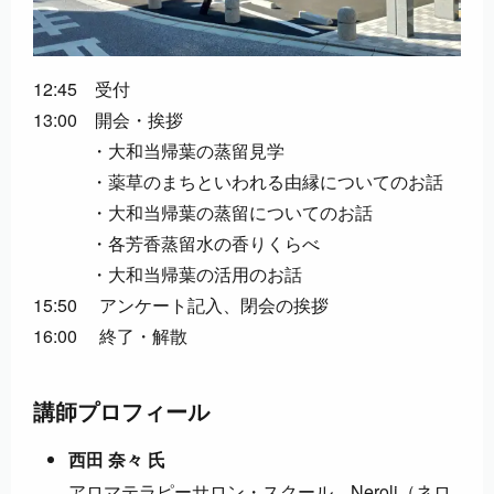
12:45 受付
13:00 開会・挨拶
・大和当帰葉の蒸留見学
・薬草のまちといわれる由縁についてのお話
・大和当帰葉の蒸留についてのお話
・各芳香蒸留水の香りくらべ
・大和当帰葉の活用のお話
15:50 アンケート記入、閉会の挨拶
16:00 終了・解散
講師プロフィール
西田 奈々 氏
アロマテラピーサロン・スクール Neroli（ネロ