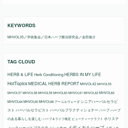
KEYWORDS
MHVOL35
／
学術集会
／
日本ハーブ療法研究会
／
金田俊介
TAG CLOUD
HERB & LIFE
HERBS IN MY LIFE
Herb Conditioning
HotTopics
MEDICAL HERB REPORT
MHVOL42
MHVOL55
MHVOL58
MHVOL61
MHVOL62
MHVOL63
MHVOL57
MHVOL59
MHVOL60
シニアハーバルセラピ
MHVOL64
MHVOL65
MHVOL66
アーユルヴェーダ
スト
ハーバルセラピスト
ハーバルプラクティショナー
ハーブ
ハーブ
ホリステ
のある暮らしを楽しむ
ビューティークラフト
ハーブ＆ライフ検定
メディカルハーブ
ィックハーバルプラクティショナー
メディカ