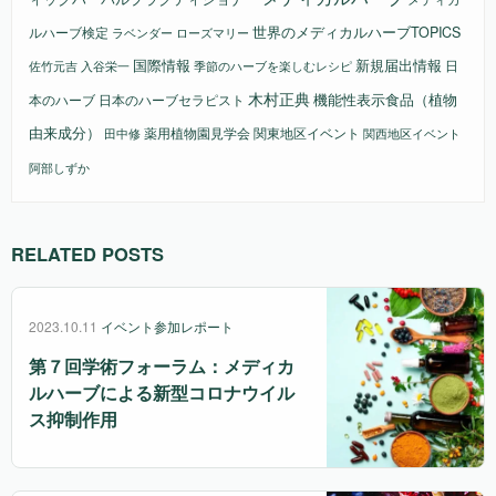
ルハーブ検定
世界のメディカルハーブTOPICS
ラベンダー
ローズマリー
国際情報
新規届出情報
日
佐竹元吉
入谷栄一
季節のハーブを楽しむレシピ
木村正典
機能性表示食品（植物
本のハーブ
日本のハーブセラピスト
由来成分）
薬用植物園見学会
関東地区イベント
田中修
関西地区イベント
阿部しずか
RELATED POSTS
2023.10.11
イベント参加レポート
第７回学術フォーラム：メディカ
ルハーブによる新型コロナウイル
ス抑制作用