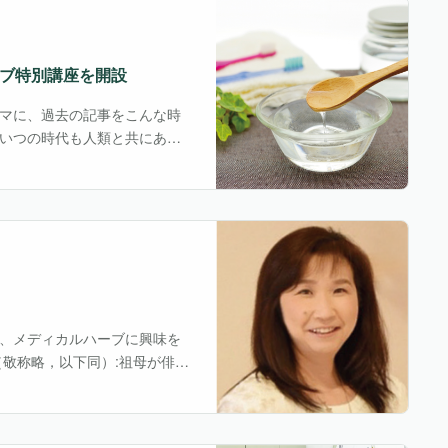
ブ特別講座を開設
マに、過去の記事をこんな時
いつの時代も人類と共にあっ
AL HERB』創刊10年を記念
・
、メディカルハーブに興味を
敬称略，以下同）:祖母が俳句
ある環境で育ちました。その
程でメ・・・