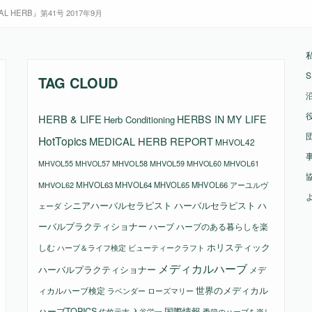
HERB』第41号 2017年9月
S
TAG CLOUD
HERB & LIFE
HERBS IN MY LIFE
Herb Conditioning
HotTopics
MEDICAL HERB REPORT
MHVOL42
MHVOL58
MHVOL61
MHVOL55
MHVOL57
MHVOL59
MHVOL60
MHVOL62
MHVOL63
MHVOL64
MHVOL65
MHVOL66
アーユルヴ
シニアハーバルセラピスト
ハーバルセラピスト
ハ
ェーダ
ーバルプラクティショナー
ハーブ
ハーブのある暮らしを楽
ホリスティック
しむ
ビューティークラフト
ハーブ＆ライフ検定
メディカルハーブ
ハーバルプラクティショナー
メデ
ィカルハーブ検定
世界のメディカル
ラベンダー
ローズマリー
国際情報
ハーブTOPICS
佐竹元吉
入谷栄一
季節のハーブを楽し