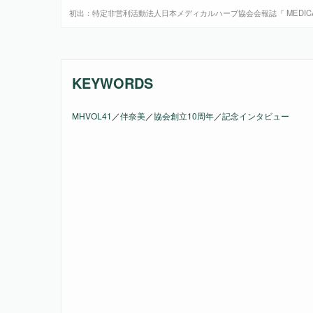
初出：特定非営利活動法人日本メディカルハーブ協会会報誌『 MEDICAL 
KEYWORDS
MHVOL41
／
伴奈美
／
協会創立10周年
／
記念インタビュー