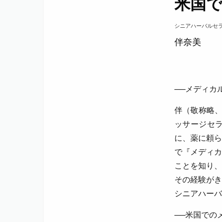
米国
シニアハーバルセラピス
伴奈美
──メディカ
伴（敬称略、
ッサージセ
に、薬に頼ら
で『メディカ
ことを知り、
その経験がき
シニアハーバ
──米国での