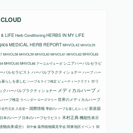
 CLOUD
& LIFE
HERBS IN MY LIFE
Herb Conditioning
pics
MEDICAL HERB REPORT
MHVOL42
MHVOL55
MHVOL58
MHVOL61
MHVOL62
MHVOL63
7
MHVOL59
MHVOL60
シニアハーバルセラピ
64
MHVOL65
MHVOL66
アーユルヴェーダ
ーバルセラピスト
ハーバルプラクティショナー
ハーブ
ハー
ホリ
る暮らしを楽しむ
ビューティークラフト
ハーブ＆ライフ検定
メディカルハーブ
ックハーバルプラクティショナー
メ
ルハーブ検定
世界のメディカルハーブ
ラベンダー
ローズマリー
国際情報
新規届
S
佐竹元吉
入谷栄一
季節のハーブを楽しむレシピ
木村正典
機能性表示
日本のハーブ
日本のハーブセラピスト
植物由来成分）
薬用植物園見学会
関東地区イベント
田中修
関