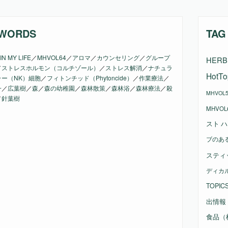
WORDS
TAG
IN MY LIFE
／
MHVOL64
／
アロマ
／
カウンセリング
／
グループ
HERB 
／
ストレスホルモン（コルチゾール）
／
ストレス解消
／
ナチュラ
HotTo
ラー（NK）細胞
／
フィトンチッド（Phytoncide）
／
作業療法
／
一
／
広葉樹
／
森
／
森の幼稚園
／
森林散策
／
森林浴
／
森林療法
／
殺
MHVOL5
／
針葉樹
MHVOL
スト
ハ
ブのあ
スティ
ディカ
TOPIC
出情報
食品（