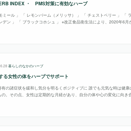
ERB INDEX ・ PMS対策に有効なハーブ
モミール 」 「 レモンバーム（メリッサ） 」 「 チェストベリー 」 「
ンデン 」 「 ブラックコホシュ 」 ※改正食品衛生法により、2020年6
務の対象となる 「 イブニングプリムローズ 」 「 ベニバナ 」 ※妊・
06.28
暮らしのなかのハーブ
する女性の体をハーブでサポート
特有の諸症状を緩和し気分を明るくポジティブに 誰でも元気な時は健康
もの。その点、女性は定期的な月経があり、自分の体や心の変化に向き
えます。特に月経前や排卵期、更年期などには不調が起こりやすくなり
た暮らし方をし、・・・