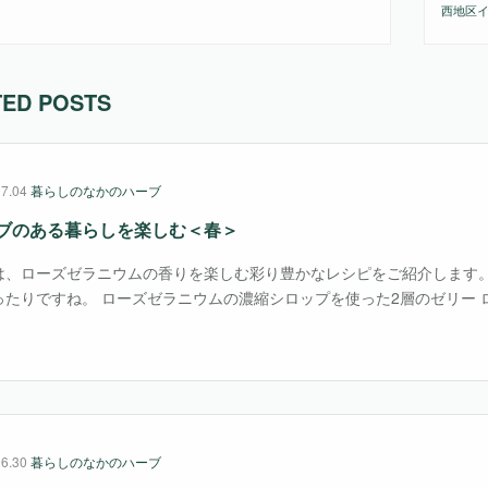
西地区
TED POSTS
07.04
暮らしのなかのハーブ
ブのある暮らしを楽しむ＜春＞
は、ローズゼラニウムの香りを楽しむ彩り豊かなレシピをご紹介します
ったりですね。 ローズゼラニウムの濃縮シロップを使った2層のゼリー 
活用してローズゼラニウムの花を思わせる優しいピンク色で、ハーブの
ある酸味を表現・・・
06.30
暮らしのなかのハーブ