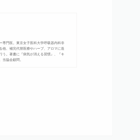
ー専門医。東京女子医科大学呼吸器内科非
る他、補完代替医療やハーブ、アロマに造
行う。著書に『病気が消える習慣』、『キ
。当協会顧問。