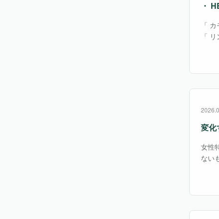
・ H
「 カ
「 リ
届出義
2026.
変化
女性
ない
とい
合っ