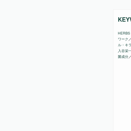
KEY
HERBS 
ワーク
ル・キ
入谷栄
菌成分