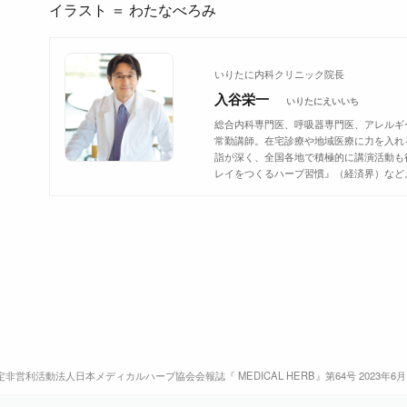
イラスト ＝ わたなべろみ
いりたに内科クリニック院長
入谷栄一
いりたにえいいち
総合内科専門医、呼吸器専門医、アレルギ
常勤講師。在宅診療や地域医療に力を入れ
詣が深く、全国各地で積極的に講演活動も
レイをつくるハーブ習慣』（経済界）など
非営利活動法人日本メディカルハーブ協会会報誌『 MEDICAL HERB』第64号 2023年6月