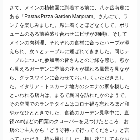
さて、メインの植物園に到着する前に、八ヶ岳南麓に
ある「Pasta&Pizza Garden Marjoram」さんにて、ラ
ンチを楽しみました。席に着くとほどなくして、ボリ
ュームのある前菜盛り合わせにピザが3種類、そして
メインの肉料理、それぞれの食材に合ったハーブが添
えられ、次々とテーブルに運ばれてきました。同じテ
ーブルについた参加者の皆さんとのご縁を感じ、窓か
ら見えるガーデンに季節の花々が揺れる風景を見なが
ら、グラスワインに合わせておいしくいただきまし
た。イタリア・トスカーナ地方のシエナの家を模した
といわれる店内は、まるで異国を訪れたかのようで、
その空間でのランチタイムはコロナ禍を忘れるほど和
やかなひとときでした。食後のガーデン見学中に、直
径7cmほどの四葉のクローバーを見つけたところ、お
店のご主人から「どうぞ持って行ってください」と言
っていただき、持ち帰りました。押し花にしてもなお