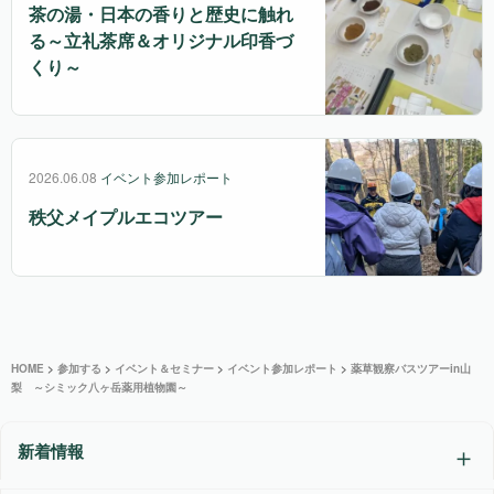
茶の湯・日本の香りと歴史に触れ
る～立礼茶席＆オリジナル印香づ
くり～
2026.06.08
イベント参加レポート
秩父メイプルエコツアー
HOME
>
参加する
>
イベント＆セミナー
>
イベント参加レポート
>
薬草観察バスツアーin山
梨 ～シミック八ヶ岳薬用植物園～
新着情報