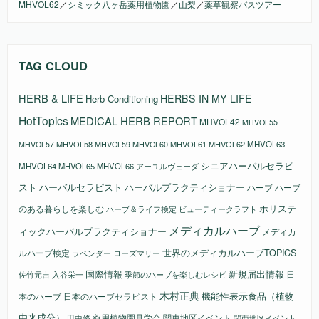
MHVOL62
／
シミック八ヶ岳薬用植物園
／
山梨
／
薬草観察バスツアー
TAG CLOUD
HERB & LIFE
HERBS IN MY LIFE
Herb Conditioning
HotTopics
MEDICAL HERB REPORT
MHVOL42
MHVOL55
MHVOL58
MHVOL61
MHVOL62
MHVOL63
MHVOL57
MHVOL59
MHVOL60
シニアハーバルセラピ
MHVOL64
MHVOL65
MHVOL66
アーユルヴェーダ
スト
ハーバルセラピスト
ハーバルプラクティショナー
ハーブ
ハーブ
ホリステ
のある暮らしを楽しむ
ビューティークラフト
ハーブ＆ライフ検定
メディカルハーブ
ィックハーバルプラクティショナー
メディカ
ルハーブ検定
世界のメディカルハーブTOPICS
ラベンダー
ローズマリー
国際情報
新規届出情報
日
佐竹元吉
入谷栄一
季節のハーブを楽しむレシピ
木村正典
機能性表示食品（植物
本のハーブ
日本のハーブセラピスト
由来成分）
薬用植物園見学会
関東地区イベント
田中修
関西地区イベント