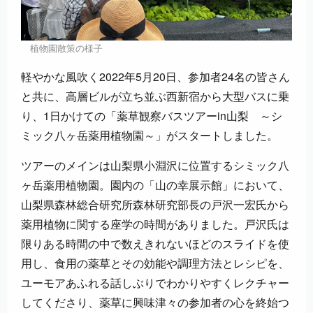
植物園散策の様子
軽やかな風吹く2022年5月20日、参加者24名の皆さん
と共に、高層ビルが立ち並ぶ西新宿から大型バスに乗
り、1日かけての「薬草観察バスツアーin山梨 ～シ
ミック八ヶ岳薬用植物園～」がスタートしました。
ツアーのメインは山梨県小淵沢に位置するシミック八
ヶ岳薬用植物園。園内の「山の幸展示館」において、
山梨県森林総合研究所森林研究部長の戸沢一宏氏から
薬用植物に関する座学の時間がありました。戸沢氏は
限りある時間の中で数えきれないほどのスライドを使
用し、食用の薬草とその効能や調理方法とレシピを、
ユーモアあふれる話しぶりでわかりやすくレクチャー
してくださり、薬草に興味津々の参加者の心を終始つ