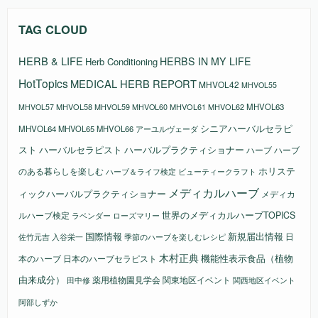
TAG CLOUD
HERB & LIFE
HERBS IN MY LIFE
Herb Conditioning
HotTopics
MEDICAL HERB REPORT
MHVOL42
MHVOL55
MHVOL58
MHVOL61
MHVOL62
MHVOL63
MHVOL57
MHVOL59
MHVOL60
シニアハーバルセラピ
MHVOL64
MHVOL65
MHVOL66
アーユルヴェーダ
スト
ハーバルセラピスト
ハーバルプラクティショナー
ハーブ
ハーブ
ホリステ
のある暮らしを楽しむ
ビューティークラフト
ハーブ＆ライフ検定
メディカルハーブ
ィックハーバルプラクティショナー
メディカ
ルハーブ検定
世界のメディカルハーブTOPICS
ラベンダー
ローズマリー
国際情報
新規届出情報
日
佐竹元吉
入谷栄一
季節のハーブを楽しむレシピ
木村正典
機能性表示食品（植物
本のハーブ
日本のハーブセラピスト
由来成分）
薬用植物園見学会
関東地区イベント
田中修
関西地区イベント
阿部しずか