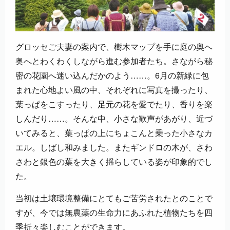
グロッセご夫妻の案内で、樹木マップを手に庭の奥へ
奥へとわくわくしながら進む参加者たち。さながら秘
密の花園へ迷い込んだかのよう……。6月の新緑に包
まれた心地よい風の中、それぞれに写真を撮ったり、
葉っぱをこすったり、足元の花を愛でたり、香りを楽
しんだり……。そんな中、小さな歓声があがり、近づ
いてみると、葉っぱの上にちょこんと乗った小さなカ
エル。しばし和みました。またギンドロの木が、さわ
さわと銀色の葉を大きく揺らしている姿が印象的でし
た。
当初は土壌環境整備にとてもご苦労されたとのことで
すが、今では無農薬の生命力にあふれた植物たちを四
季折々楽しむことができます。