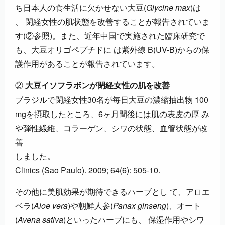
ち日本人の食生活に欠かせない大豆(
Glycine max
)は
、 閉経女性の肌状態を改善することが報告されていま
す(②参照)。また、近年中国で実施された臨床研究で
も、大豆オリゴペプチドに は紫外線 B(UV-B)からの保
護作用があることが報告されています。
②
大豆イソフラボンが閉経女性の肌を改善
ブラジルで閉経女性30名が毎日大豆の濃縮抽出物 100
mgを摂取したところ、6ヶ月間後には肌の表皮の厚 み
や弾性繊維、コラーゲン、シワの状態、血管状態が改
善
しました。
Clinics (Sao Paulo). 2009; 64(6): 505-10.
その他に美肌効果が期待できるハーブとし て、アロエ
ベラ(
Aloe vera
)や朝鮮人参(
Panax ginseng
)、オート
(
Avena sativa
)といったハーブにも、 保湿作用やシワ