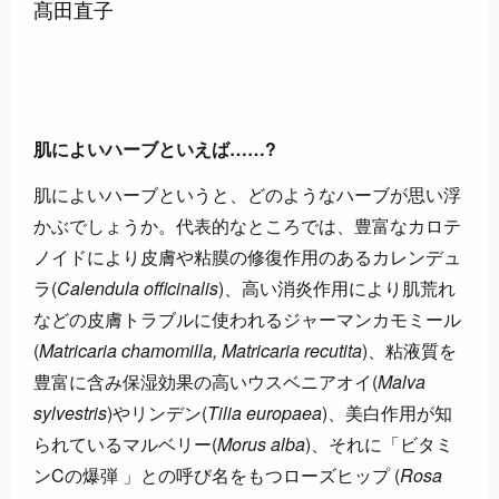
髙田直子
肌によいハーブといえば……?
肌によいハーブというと、どのようなハーブが思い浮
かぶでしょうか。代表的なところでは、豊富なカロテ
ノイドにより皮膚や粘膜の修復作用のあるカレンデュ
ラ(
Calendula officinalis
)、高い消炎作用により肌荒れ
などの皮膚トラブルに使われるジャーマンカモミール
(
Matricaria chamomilla, Matricaria recutita
)、粘液質を
豊富に含み保湿効果の高いウスベニアオイ(
Malva
sylvestris
)やリンデン(
Tilia europaea
)、美白作用が知
られているマルベリー(
Morus alba
)、それに「ビタミ
ンCの爆弾 」との呼び名をもつローズヒップ (
Rosa