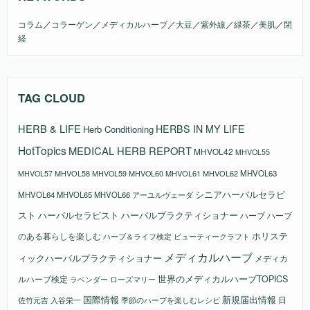
コラム
／
コラーゲン
／
メディカルハーブ
／
大豆
／
紫外線
／
緑茶
／
美肌
／
閉
経
TAG CLOUD
HERB & LIFE
HERBS IN MY LIFE
Herb Conditioning
HotTopics
MEDICAL HERB REPORT
MHVOL42
MHVOL55
MHVOL58
MHVOL61
MHVOL62
MHVOL63
MHVOL57
MHVOL59
MHVOL60
シニアハーバルセラピ
MHVOL64
MHVOL65
MHVOL66
アーユルヴェーダ
スト
ハーバルセラピスト
ハーバルプラクティショナー
ハーブ
ハーブ
ホリステ
のある暮らしを楽しむ
ビューティークラフト
ハーブ＆ライフ検定
メディカルハーブ
ィックハーバルプラクティショナー
メディカ
ルハーブ検定
世界のメディカルハーブTOPICS
ラベンダー
ローズマリー
国際情報
新規届出情報
日
佐竹元吉
入谷栄一
季節のハーブを楽しむレシピ