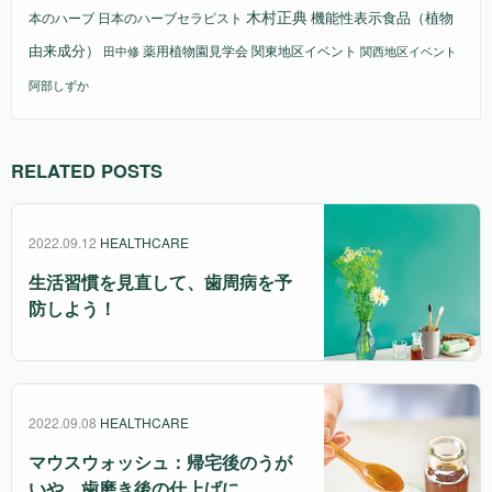
木村正典
機能性表示食品（植物
本のハーブ
日本のハーブセラピスト
由来成分）
薬用植物園見学会
関東地区イベント
田中修
関西地区イベント
阿部しずか
RELATED POSTS
2022.09.12
HEALTHCARE
生活習慣を見直して、歯周病を予
防しよう！
2022.09.08
HEALTHCARE
マウスウォッシュ：帰宅後のうが
いや、歯磨き後の仕上げに