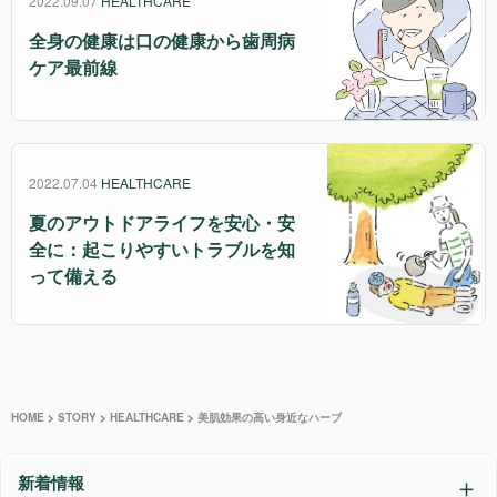
2022.09.07
HEALTHCARE
全身の健康は口の健康から歯周病
ケア最前線
2022.07.04
HEALTHCARE
夏のアウトドアライフを安心・安
全に：起こりやすいトラブルを知
って備える
HOME
>
STORY
>
HEALTHCARE
>
美肌効果の高い身近なハーブ
新着情報