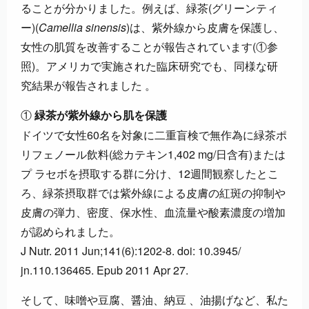
ることが分かりました。例えば、緑茶(グリーンティ
ー)(
Camellia sinensis
)は、紫外線から皮膚を保護し、
女性の肌質を改善することが報告されています(①参
照)。アメリカで実施された臨床研究でも、同様な研
究結果が報告されました 。
①
緑茶が紫外線から肌を保護
ドイツで女性60名を対象に二重盲検で無作為に緑茶ポ
リフェノール飲料(総カテキン1,402 mg/日含有)または
プ ラセボを摂取する群に分け、12週間観察したとこ
ろ、緑茶摂取群では紫外線による皮膚の紅斑の抑制や
皮膚の弾力、密度、保水性、血流量や酸素濃度の増加
が認められました。
J Nutr. 2011 Jun;141(6):1202-8. doi: 10.3945/
jn.110.136465. Epub 2011 Apr 27.
そして、味噌や豆腐、醤油、納豆 、油揚げなど、私た