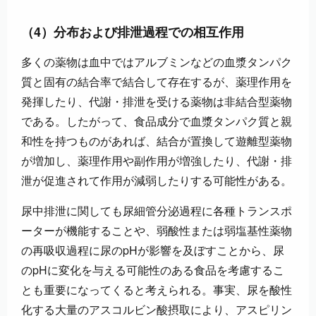
（4）分布および排泄過程での相互作用
多くの薬物は血中ではアルブミンなどの血漿タンパク
質と固有の結合率で結合して存在するが、薬理作用を
発揮したり、代謝・排泄を受ける薬物は非結合型薬物
である。したがって、食品成分で血漿タンパク質と親
和性を持つものがあれば、結合が置換して遊離型薬物
が増加し、薬理作用や副作用が増強したり、代謝・排
泄が促進されて作用が減弱したりする可能性がある。
尿中排泄に関しても尿細管分泌過程に各種トランスポ
ーターが機能することや、弱酸性または弱塩基性薬物
の再吸収過程に尿のpHが影響を及ぼすことから、尿
のpHに変化を与える可能性のある食品を考慮するこ
とも重要になってくると考えられる。事実、尿を酸性
化する大量のアスコルビン酸摂取により、アスピリン