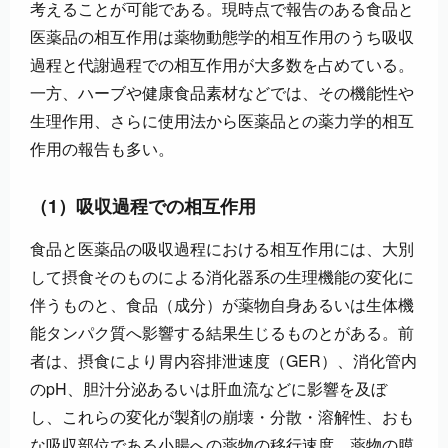
考えることが可能である。現時点で報告のある食品と
医薬品の相互作用は薬物動態学的相互作用のうち吸収
過程と代謝過程での相互作用が大多数を占めている。
一方、ハーブや健康食品素材などでは、その機能性や
生理作用、さらに使用法から医薬品との薬力学的相互
作用の報告も多い。
（1）吸収過程での相互作用
食品と医薬品の吸収過程における相互作用には、大別
して摂食そのものによる消化器系の生理機能の変化に
伴うものと、食品（成分）が薬物自身あるいは生体機
能タンパク質へ影響する結果生じるものとがある。前
者は、摂食により胃内容排泄速度（GER）、消化管内
のpH、胆汁分泌あるいは肝血流などに影響を及ぼ
し、これらの変化が製剤の崩壊・分散・溶解性、おも
な吸収部位である小腸への薬物の移行速度、薬物の膜