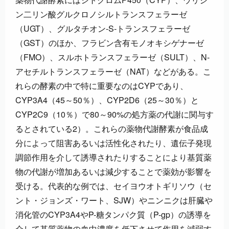
ン二リン酸グルクロノシルトランスフェラーゼ
（UGT）、グルタチオン-S-トランスフェラーゼ
（GST）のほか、フラビン含有モノオキシゲナーゼ
（FMO）、スルホトランスフェラーゼ（SULT）、N-
アセチルトランスフェラーゼ（NAT）などがある。こ
れらの酵素の中で特に重要なのはCYPであり、
CYP3A4（45～50％）、CYP2D6（25～30％）と
CYP2C9（10％）で80～90%の処方薬の代謝に関与す
るとされている2）。これらの薬物代謝酵素が食品成
分によって阻害あるいは活性化されたり、遺伝子発現
調節作用を介して誘導されたりすることにより基質薬
物の代謝が増加あるいは減少することで薬効が影響を
受ける。代表的な例では、セイヨウオトギリソウ（セ
ント・ジョンズ・ワート、SJW）やニンニクは肝臓や
消化管のCYP3A4やP-糖タンパク質（P-gp）の誘導を
介して基質薬物の血中濃度を低下させて作用を減弱す