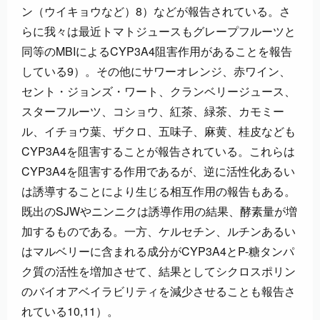
ン（ウイキョウなど）8）などが報告されている。さ
らに我々は最近トマトジュースもグレープフルーツと
同等のMBIによるCYP3A4阻害作用があることを報告
している9）。その他にサワーオレンジ、赤ワイン、
セント・ジョンズ・ワート、クランベリージュース、
スターフルーツ、コショウ、紅茶、緑茶、カモミー
ル、イチョウ葉、ザクロ、五味子、麻黄、桂皮なども
CYP3A4を阻害することが報告されている。これらは
CYP3A4を阻害する作用であるが、逆に活性化あるい
は誘導することにより生じる相互作用の報告もある。
既出のSJWやニンニクは誘導作用の結果、酵素量が増
加するものである。一方、ケルセチン、ルチンあるい
はマルベリーに含まれる成分がCYP3A4とP-糖タンパ
ク質の活性を増加させて、結果としてシクロスポリン
のバイオアベイラビリティを減少させることも報告さ
れている10,11）。