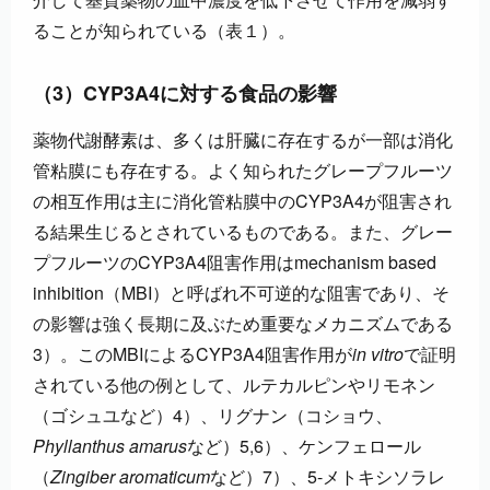
ることが知られている（表１）。
（3）CYP3A4に対する食品の影響
薬物代謝酵素は、多くは肝臓に存在するが一部は消化
管粘膜にも存在する。よく知られたグレープフルーツ
の相互作用は主に消化管粘膜中のCYP3A4が阻害され
る結果生じるとされているものである。また、グレー
プフルーツのCYP3A4阻害作用はmechanism based
inhibition（MBI）と呼ばれ不可逆的な阻害であり、そ
の影響は強く長期に及ぶため重要なメカニズムである
3）。このMBIによるCYP3A4阻害作用が
in vitro
で証明
されている他の例として、ルテカルピンやリモネン
（ゴシュユなど）4）、リグナン（コショウ、
Phyllanthus amarus
など）5,6）、ケンフェロール
（
Zingiber aromaticum
など）7）、5-メトキシソラレ