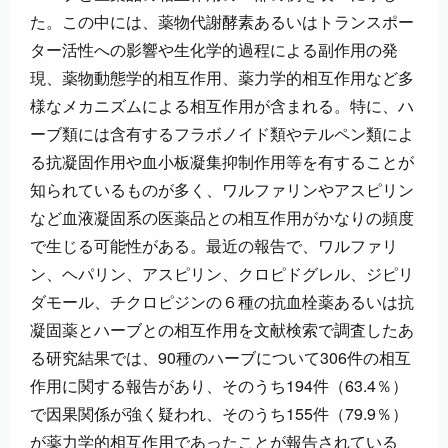
た。この中には、薬物代謝酵素あるいはトランスポー
ター活性への影響や生化学的過程による副作用の発
現、薬物動態学的相互作用、薬力学的相互作用など多
様なメカニズムによる相互作用が含まれる。特に、ハ
ーブ類には含有するフラボノイド類やテルペン類によ
る抗凝固作用や血小板凝集抑制作用等を有することが
知られているものが多く、ワルファリンやアスピリン
など血液凝固系の医薬品との相互作用がかなりの頻度
で生じる可能性がある。最近の報告で、ワルファリ
ン、ヘパリン、アスピリン、クロピドグレル、ジピリ
ダモール、チクロピジンの６種の抗血栓薬あるいは抗
凝固薬とハーブとの相互作用を文献検索で調査したあ
る研究結果では、90種のハーブについて306件の相互
作用に関する報告があり、そのうち194件（63.4％）
で因果関係が強く疑われ、そのうち155件（79.9％）
が薬力学的相互作用であったことが報告されている