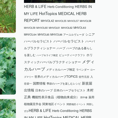
HERB & LIFE
HERBS IN
Herb Conditioning
HotTopics
MEDICAL HERB
MY LIFE
REPORT
MHVOL42
MHVOL58
MHVOL55
MHVOL57
MHVOL63
MHVOL59
MHVOL60
MHVOL61
MHVOL62
シニア
MHVOL64
MHVOL65
MHVOL66
アーユルヴェーダ
ハーバルセラピスト
ハーバルセラピスト
ハーバ
ルプラクティショナー
ハーブ
ハーブのある暮らし
ホリ
を楽しむ
ビューティークラフト
ハーブ＆ライフ検定
メディ
スティックハーバルプラクティショナー
カルハーブ
メディカルハーブ検定
ラベンダー
ロー
世界のメディカルハーブTOPICS
ズマリー
佐竹元吉
入
国際情報
新規届
谷栄一
季節のハーブを楽しむレシピ
木村
出情報
日本のハーブ
日本のハーブセラピスト
正典
機能性表示食品（植物由来成分）
薬用
田中修
植物園見学会
関東地区イベント
関西地区イベント
阿部し
HERB & LIFE
HERBS
Herb Conditioning
ずか
HotTopics
MEDICAL HERB
IN MY LIFE