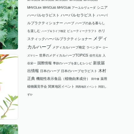
シニア
MHVOL64
MHVOL65
MHVOL66
アーユルヴェーダ
ハーバルセラピスト
ハーバルセラピスト
ハーバ
ルプラクティショナー
ハーブ
ハーブのある暮らし
ホリ
を楽しむ
ビューティークラフト
ハーブ＆ライフ検定
メディ
スティックハーバルプラクティショナー
カルハーブ
メディカルハーブ検定
ラベンダー
ロー
世界のメディカルハーブTOPICS
ズマリー
佐竹元吉
入
国際情報
新規届
谷栄一
季節のハーブを楽しむレシピ
木村
出情報
日本のハーブ
日本のハーブセラピスト
正典
機能性表示食品（植物由来成分）
薬用
田中修
植物園見学会
関東地区イベント
関西地区イベント
阿部し
ずか