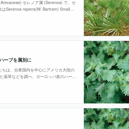
recaceae) セレノア属 (Serenoa) で、セ
oa repens(W. Bartram) Smallで
のハーブを属別に
人たちは、合衆国内を中心にアメリカ大陸の
た薬草などを調べ、ヨーロッパ産のハーブ
や新大陸生まれのハーブのいくつかは逆に