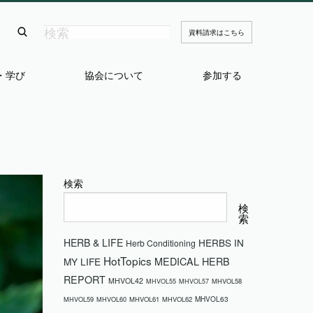
資料請求はこちら
・学び
協会について
参加する
検索
検
索
HERB & LIFE
HERBS IN
Herb Conditioning
HotTopics
MEDICAL HERB
MY LIFE
REPORT
MHVOL42
MHVOL58
MHVOL55
MHVOL57
MHVOL63
MHVOL59
MHVOL60
MHVOL61
MHVOL62