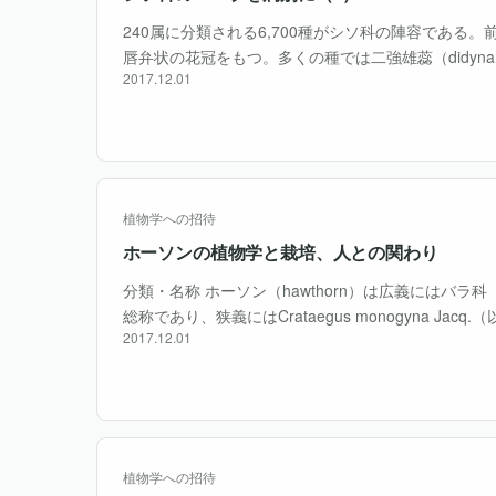
240属に分類される6,700種がシソ科の陣容である
唇弁状の花冠をもつ。多くの種では二強雄蕊（didynam
2017.12.01
のうち、2本がほかの2本よりも長く、加えて子房は
つ・・・
植物学への招待
ホーソンの植物学と栽培、人との関わり
分類・名称 ホーソン（hawthorn）は広義にはバラ科（R
総称であり、狭義にはCrataegus monogyna Jacq.（以
2017.12.01
（以下、ラエウィガータ）の両方を、最狭義・・・
植物学への招待