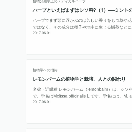
植物分類学上のメディカルハーブ
ハーブといえばまずはシソ科?（1）──ミント
ハーブでまず頭に浮かぶのは芳しい香りをもつ草や花
ではなく、その成分は種子や地中に生じる鱗茎などに
2017.06.01
香をもつ代表的な植物が数多い。シソ科にもミントを
ノ、セージ、ローズマリー・・・
植物学への招待
レモンバームの植物学と栽培、人との関わり
名称・近縁種 レモンバーム（lemonbalm）は、シソ科（Lam
で、学名はMelissa officinalis L.です。学名には、M. altis
2017.06.01
foliosa ・・・