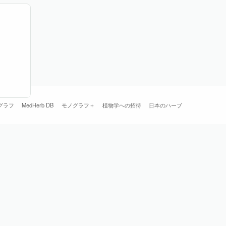
グラフ
MedHerb DB
モノグラフ＋
植物学への招待
日本のハーブ