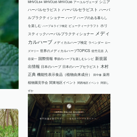
シニア
MHVOL64
MHVOL65
MHVOL66
アーユルヴェーダ
ハーバルセラピスト
ハーバルセラピスト
ハーバ
ルプラクティショナー
ハーブ
ハーブのある暮らし
ホリ
を楽しむ
ビューティークラフト
ハーブ＆ライフ検定
メディ
スティックハーバルプラクティショナー
カルハーブ
メディカルハーブ検定
ラベンダー
ロー
世界のメディカルハーブTOPICS
ズマリー
佐竹元吉
入
国際情報
新規届
谷栄一
季節のハーブを楽しむレシピ
木村
出情報
日本のハーブ
日本のハーブセラピスト
正典
機能性表示食品（植物由来成分）
薬用
田中修
植物園見学会
関東地区イベント
関西地区イベント
阿部し
ずか