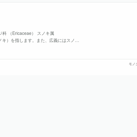
 （Ericaceae） スノキ属
L.（セイヨウスノキ）を指します。また、広義にはスノキ
モノ