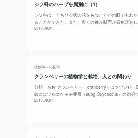
シソ科のハーブを属別に（1）
シソ科は、くちびる状の花をもつことが肉眼でもわか
ることができた。また、多くの種が断面が四角形をし
2017.09.01
することもシソの仲間の植物を認知する上での大きな
つに割け、花柱がそのま・・・
植物学への招待
クランベリーの植物学と栽培、人との関わり
分類・名称 クランベリー（cranberry）はツツジ科（Eri
義にはツルコケモモ亜属（subg.Oxycoccus）の
2017.09.01
（sect.Oxycoccus）を、狭義にはツルコケモモ（Vacc