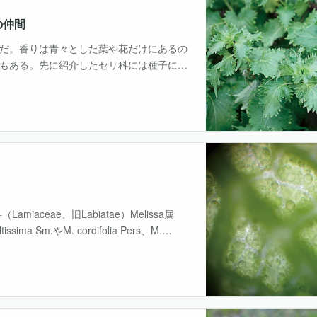
の仲間
だ。香りは青々とした葉や花だけにあるの
もある。先に紹介したセリ科には種子に芳
はじめ、ラヴェンダー、バジル、オレガ
iaceae、旧Labiatae）Melissa属
sima Sm.やM. cordifolia Pers、M.