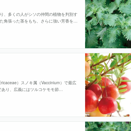
り、多くの人がシソの仲間の植物を判別す
た角張った茎をもち、さらに強い芳香を発
役割を果してきた。その上、子房が深く4
caceae）スノキ属（Vaccinium）で最広
総称であり、広義にはツルコケモモ節
inium・・・