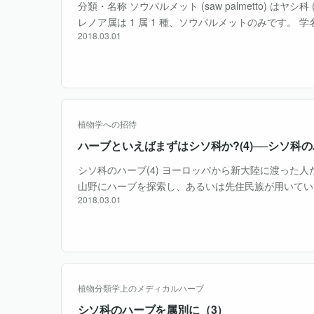
分類・名称 ソウパルメット (saw palmetto) はヤシ科 (A
レノア属は 1 属 1 種、ソウパルメットのみです。 学名はSeren
2018.03.01
す。シノニムには Ser・・・
植物学への招待
ハーブといえばまずはシソ科か?(4)──シソ科
シソ科のハーブ(4) ヨーロッパから新大陸に渡った
山野にハーブを探索し、あるいは先住民族が用いてい
2018.03.01
の代用ともいえる新顔のハーブを見出していった。今
ヨーロッパや日本に・・・
植物分類学上のメディカルハーブ
シソ科のハーブを属別に（3）