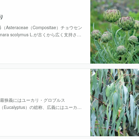
り
steraceae（Compositae）チョウセン
ra scolymus L.が古くから広く支持さ
として・・・
で、最狭義にはユーカリ・グロブルス
ーカリ属（Eucalyptus）の総称、広義にはユーカリ
ラ属（Ang・・・