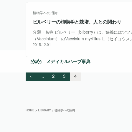
植物学への招待
ビルベリーの植物学と栽培、人との関わり
分類・名称 ビルベリー（bilberry）は、狭義にはツツジ科
（Vaccinium） のVaccinium myrtillus 
2015.12.01
属の中でbilberryと名のつくV. uliginosum ・・・
メディカルハーブ事典
＜
...
2
3
4
HOME
>
LIBRARY
>
植物学への招待