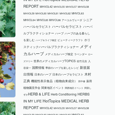
REPORT
MHVOL42
MHVOL58
MHVOL55
MHVOL57
MHVOL63
MHVOL59
MHVOL60
MHVOL61
MHVOL62
シニア
MHVOL64
MHVOL65
MHVOL66
アーユルヴェーダ
ハーバルセラピスト
ハーバルセラピスト
ハーバ
ルプラクティショナー
ハーブ
ハーブのある暮らし
ホリ
を楽しむ
ビューティークラフト
ハーブ＆ライフ検定
メディ
スティックハーバルプラクティショナー
カルハーブ
メディカルハーブ検定
ラベンダー
ロー
世界のメディカルハーブTOPICS
ズマリー
佐竹元吉
入
国際情報
新規届
谷栄一
季節のハーブを楽しむレシピ
木村
出情報
日本のハーブ
日本のハーブセラピスト
正典
機能性表示食品（植物由来成分）
薬用
田中修
植物園見学会
関東地区イベント
関西地区イベント
阿部し
HERB & LIFE
HERBS
Herb Conditioning
ずか
HotTopics
MEDICAL HERB
IN MY LIFE
REPORT
MHVOL42
MHVOL58
MHVOL55
MHVOL57
MHVOL63
MHVOL59
MHVOL60
MHVOL61
MHVOL62