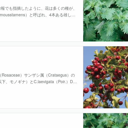
。前報でも指摘したように、花は多くの種が、
ousstamens）と呼ばれ、4本ある雄しべ
深く4つに割け、花柱がそのまん中に
osaceae）サンザシ属（Crataegus）の
下、モノギナ）とC.laevigata（Poir.）DC.