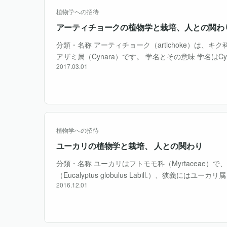
植物学への招待
アーティチョークの植物学と栽培、人との関わ
分類・名称 アーティチョーク（artichoke）は、キク科（A
アザミ属（Cynara）です。 学名とその意味 学名はCyna
2017.03.01
れ、特に日本では主流となっています。同属近縁植物
植物学への招待
ユーカリの植物学と栽培、 人との関わり
分類・名称 ユーカリはフトモモ科（Myrtaceae）
（Eucalyptus globulus Labill.）、狭義にはユ
2016.12.01
属のほかにコリンビア属（Corymbia）とアンゴフォ