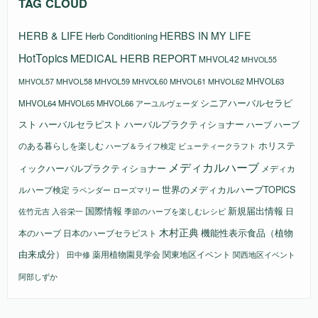
TAG CLOUD
HERB & LIFE
HERBS IN MY LIFE
Herb Conditioning
HotTopics
MEDICAL HERB REPORT
MHVOL42
MHVOL55
MHVOL58
MHVOL61
MHVOL62
MHVOL63
MHVOL57
MHVOL59
MHVOL60
シニアハーバルセラピ
MHVOL64
MHVOL65
MHVOL66
アーユルヴェーダ
スト
ハーバルセラピスト
ハーバルプラクティショナー
ハーブ
ハーブ
ホリステ
のある暮らしを楽しむ
ビューティークラフト
ハーブ＆ライフ検定
メディカルハーブ
ィックハーバルプラクティショナー
メディカ
ルハーブ検定
世界のメディカルハーブTOPICS
ラベンダー
ローズマリー
国際情報
新規届出情報
日
佐竹元吉
入谷栄一
季節のハーブを楽しむレシピ
木村正典
機能性表示食品（植物
本のハーブ
日本のハーブセラピスト
由来成分）
薬用植物園見学会
関東地区イベント
田中修
関西地区イベント
阿部しずか