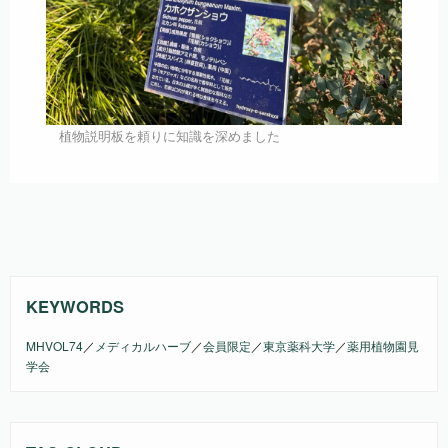
植物説明板を頼りに知識を深めました
KEYWORDS
MHVOL74
／
メディカルハーブ
／
会員限定
／
東京薬科大学
／
薬用植物園見
学会