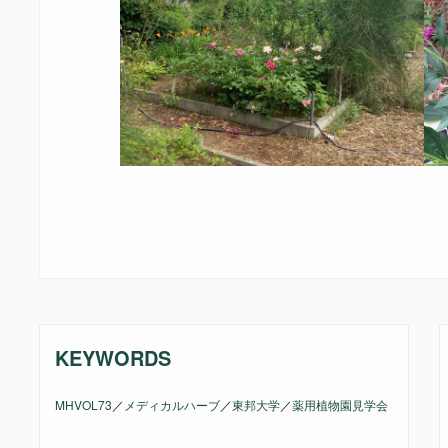
KEYWORDS
MHVOL73
／
メディカルハーブ
／
東邦大学
／
薬用植物園見学会