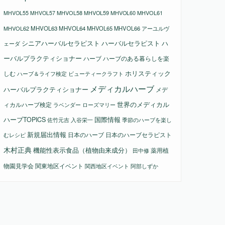
MHVOL58
MHVOL61
MHVOL55
MHVOL57
MHVOL59
MHVOL60
MHVOL62
MHVOL63
MHVOL64
MHVOL65
MHVOL66
アーユルヴ
シニアハーバルセラピスト
ハーバルセラピスト
ハ
ェーダ
ーバルプラクティショナー
ハーブ
ハーブのある暮らしを楽
ホリスティック
しむ
ビューティークラフト
ハーブ＆ライフ検定
メディカルハーブ
ハーバルプラクティショナー
メデ
ィカルハーブ検定
世界のメディカル
ラベンダー
ローズマリー
国際情報
ハーブTOPICS
佐竹元吉
入谷栄一
季節のハーブを楽し
新規届出情報
日本のハーブ
日本のハーブセラピスト
むレシピ
木村正典
機能性表示食品（植物由来成分）
薬用植
田中修
物園見学会
関東地区イベント
関西地区イベント
阿部しずか