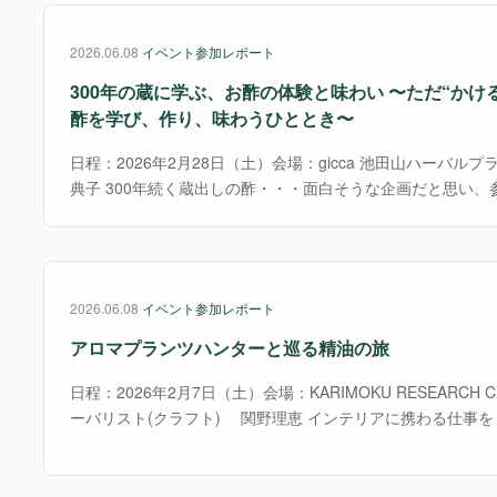
2026.06.08
イベント参加レポート
300年の蔵に学ぶ、お酢の体験と味わい 〜ただ“かけ
酢を学び、作り、味わうひととき〜
日程：2026年2月28日（土）会場：gicca 池田山ハーバル
典子 300年続く蔵出しの酢・・・面白そうな企画だと思い、
伝統的製法を守って作られる静置発酵と安価な通気発酵で作
強。その後、５種類のお酢の味比べにチャレ・・・
2026.06.08
イベント参加レポート
アロマプランツハンターと巡る精油の旅
日程：2026年2月7日（土）会場：KARIMOKU RESEARCH
ーバリスト(クラフト) 関野理恵 インテリアに携わる仕事
クさんの施設でScenting Designの概念を軸に活動される
好の機会と楽・・・