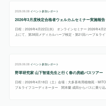
2026.06.08
イベント参加レポート
2026年3月度検定合格者ウェルカムセミナー実施報告
日程：2026年4月22日(水) オンラインセミナー 2026年4月
上にて、第38回メディカルハーブ検定・第21回ハーブ＆ライフ
施)の合格者の皆様を対象にウェルカムセミナーを行いました
とは、資格を取っただけで終・・・
2026.06.08
イベント参加レポート
野草研究家 山下智道先生と行く春の房総バスツアー
日程：2026年4月18日（土）会場：大多喜有用植物苑・MIT
ブ＆ライフコーディネーター 関本蘭 成田からバスに乗り込
へ出発。道中では参加者の自己紹介からはじまり、様々なジ
少し気後れしつつも、バスの中から山下先生と・・・