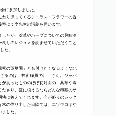
学会に参加しました。
んわり漂ってくるシトラス・フラワーの香
義室にて李先生の講義を伺います。
ましたが、薬草やハーブについての興味深
ー刷りのレジュメを読ませていただくこと
ました。
秘密の薬草園」と名付けたくなるような北
ださるのは、技術職員の川上さん。ジャバ
とがあったもののほぼ初対面の、薬草や毒
くださり、庭に植えるならどんな種類のサ
明快に答えてくれます。今が盛りのシャク
な木の作り出した日陰では、エゾウコギや
いました。