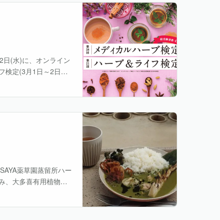
22日(水)に、オンライン
検定(3月1日～2日実
。 ウェルカムセミナー
OSAYA薬草園蒸留所ハー
み、大多喜有用植物苑
ャンルで博識な方々に