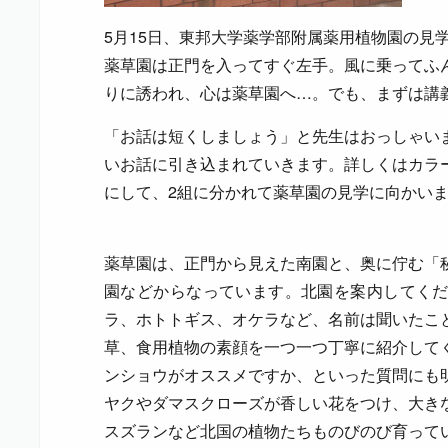
5月15日、東邦大学薬学部附属薬用植物園の見
薬草園は正門を入ってすぐ左手。風に乗ってふ
りに誘われ、心は薬草園へ…。でも、まずは講
「お話は短くしましょう」と先生はおっしゃい
いお話に引き込まれていきます。詳しくはカラ
にして、2組に分かれて薬草園の見学に向かい
薬草園は、正門から見えた南園と、奥に佇む「
園などからなっています。北園を案内してく
ラ、ホトトギス、オケラなど、名前は聞いたこ
草、食用植物の素顔を一つ一つ丁寧に紹介して
ンショウがオススメですか、といった質問にも
ヤクやダマスクローズが香しい花をつけ、大き
スズランなど北国の植物たちものびのび育って