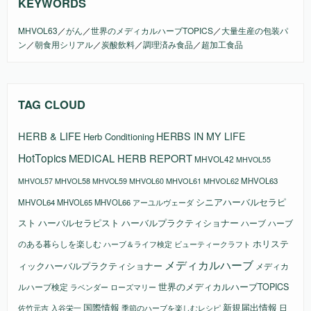
KEYWORDS
MHVOL63
／
がん
／
世界のメディカルハーブTOPICS
／
大量生産の包装パ
ン
／
朝食用シリアル
／
炭酸飲料
／
調理済み食品
／
超加工食品
TAG CLOUD
HERB & LIFE
HERBS IN MY LIFE
Herb Conditioning
HotTopics
MEDICAL HERB REPORT
MHVOL42
MHVOL55
MHVOL58
MHVOL61
MHVOL62
MHVOL63
MHVOL57
MHVOL59
MHVOL60
シニアハーバルセラピ
MHVOL64
MHVOL65
MHVOL66
アーユルヴェーダ
スト
ハーバルセラピスト
ハーバルプラクティショナー
ハーブ
ハーブ
ホリステ
のある暮らしを楽しむ
ビューティークラフト
ハーブ＆ライフ検定
メディカルハーブ
ィックハーバルプラクティショナー
メディカ
ルハーブ検定
世界のメディカルハーブTOPICS
ラベンダー
ローズマリー
国際情報
新規届出情報
日
佐竹元吉
入谷栄一
季節のハーブを楽しむレシピ