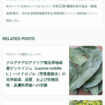
木村正典
機能性表示食品（植物
本のハーブ
日本のハーブセラピスト
由来成分）
薬用植物園見学会
関東地区イベント
田中修
関西地区イベント
阿部しずか
RELATED POSTS
2026.07.15
研究トピックス
クロアチアのアドリア海沿岸地域
産ゲッケイジュ（Laurus nobilis
L.）ハイドロゾル（芳香蒸留水）の
化学組成、品質、および生物活
性：皮膚科用途への示唆