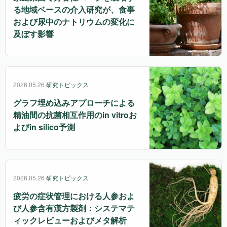
る地域ベースの介入研究が、食事
および尿中のナトリウムの変化に
及ぼす影響
2026.05.26
研究トピックス
グラフ埋め込みアプローチによる
精油間の抗菌相互作用のin vitroお
よびin silico予測
2026.05.26
研究トピックス
疲労の症状管理における人参およ
び人参含有漢方製剤：システマテ
ィックレビューおよびメタ解析