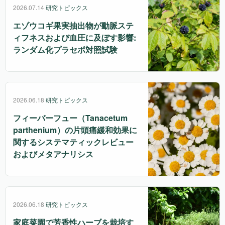
2026.07.14
研究トピックス
エゾウコギ果実抽出物が動脈ステ
ィフネスおよび血圧に及ぼす影響:
ランダム化プラセボ対照試験
2026.06.18
研究トピックス
フィーバーフュー（Tanacetum
parthenium）の片頭痛緩和効果に
関するシステマティックレビュー
およびメタアナリシス
2026.06.18
研究トピックス
家庭菜園で芳香性ハーブを栽培す