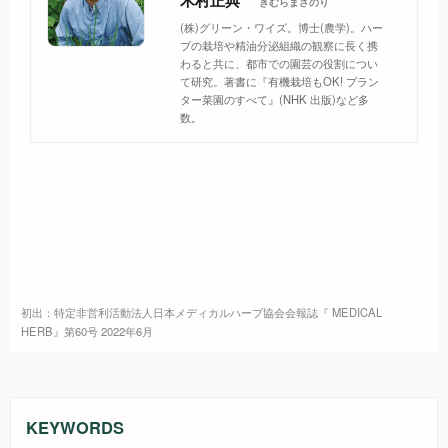
きむらまさのり
(株)グリーン・ワイズ。博士(農学)。ハー
ブの栽培や精油分泌組織の観察に長く携
わると共に、都市での園芸の役割につい
て研究。著書に『有機栽培もOK! プラン
ター菜園のすべて』(NHK 出版)など多
数。
初出：特定非営利活動法人日本メディカルハーブ協会会報誌『 MEDICAL
HERB』第60号 2022年6月
KEYWORDS