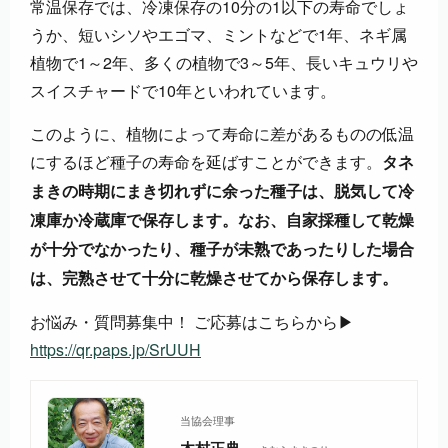
常温保存では、冷凍保存の10分の1以下の寿命でしょ
うか、短いシソやエゴマ、ミントなどで1年、ネギ属
植物で1～2年、多くの植物で3～5年、長いキュウリや
スイスチャードで10年といわれています。
このように、植物によって寿命に差があるものの低温
にするほど種子の寿命を延ばすことができます。
タネ
まきの時期にまき切れずに余った種子は、脱気して冷
凍庫か冷蔵庫で保存します。なお、自家採種して乾燥
が十分でなかったり、種子が未熟であったりした場合
は、完熟させて十分に乾燥させてから保存します。
お悩み・質問募集中！ ご応募はこちらから▶
https://qr.paps.jp/SrUUH
当協会理事
木村正典