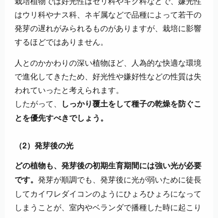
栽培植物では好光性はセリ科やキク科などで、嫌光性
はウリ科やナス科、ネギ属などで品種によって若干の
発芽の遅れがみられるものがありますが、栽培に影響
するほどではありません。
人とのかかわりの深い植物ほど、人為的な快適な環境
で進化してきたため、好光性や嫌好性などの性質は失
われていったと考えられます。
したがって、
しっかり覆土をして種子の乾燥を防ぐこ
とを優先すべきでしょう。
（2）発芽後の光
どの植物も、発芽後の初期生育期間には強い光が必要
発芽が順調でも、発芽後に光が弱いために徒長
です。
してカイワレダイコンのようにひょろひょろになって
しまうことが、室内やベランダで播種した時に起こり