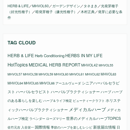
HERB & LIFE
／
MHVOL60
／
ガーデンデザイン
／
タネまき
／
光発芽種子
（好光性種子）
／
暗発芽種子（嫌光性種子）
／
木村正典
／
発芽に必要な条
件
TAG CLOUD
HERB & LIFE
HERBS IN MY LIFE
Herb Conditioning
HotTopics
MEDICAL HERB REPORT
MHVOL42
MHVOL55
MHVOL58
MHVOL61
MHVOL62
MHVOL63
MHVOL57
MHVOL59
MHVOL60
シニアハーバルセラピ
MHVOL64
MHVOL65
MHVOL66
アーユルヴェーダ
スト
ハーバルセラピスト
ハーバルプラクティショナー
ハーブ
ハーブ
ホリステ
のある暮らしを楽しむ
ビューティークラフト
ハーブ＆ライフ検定
メディカルハーブ
ィックハーバルプラクティショナー
メディカ
ルハーブ検定
世界のメディカルハーブTOPICS
ラベンダー
ローズマリー
国際情報
新規届出情報
日
佐竹元吉
入谷栄一
季節のハーブを楽しむレシピ