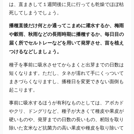
は、直まきして１週間後に見に行っても乾燥でほぼ枯
死してしまうでしょう。
播種直後だけ何とか通ってこまめに灌水するか、梅雨
や穀雨、秋雨などの長雨時期に播種するか、毎日目の
届く所でセルトレーなどを用いて発芽させ、苗を植え
つけるなどしましょう。
種子を事前に吸水させてからまくと出芽までの日数は
短くなります。ただし、タネが濡れて手にくっついて
まきづらくなりますし、播種日を変更できない面倒も
起こります。
事前に吸水するほうが有利なものとしては、アボカド
やクリ、ドングリなど、種子が大きくて種皮や果皮が
硬いものや、発芽までの日数の長いもの、籾殻を取り
除いた玄米など抗菌力の高い果皮や種皮を取り除いて