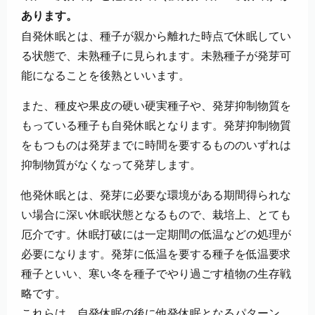
あります。
自発休眠とは、種子が親から離れた時点で休眠してい
る状態で、未熟種子に見られます。未熟種子が発芽可
能になることを後熟といいます。
また、種皮や果皮の硬い硬実種子や、発芽抑制物質を
もっている種子も自発休眠となります。発芽抑制物質
をもつものは発芽までに時間を要するもののいずれは
抑制物質がなくなって発芽します。
他発休眠とは、発芽に必要な環境がある期間得られな
い場合に深い休眠状態となるもので、栽培上、とても
厄介です。休眠打破には一定期間の低温などの処理が
必要になります。発芽に低温を要する種子を低温要求
種子といい、寒い冬を種子でやり過ごす植物の生存戦
略です。
これらは、自発休眠の後に他発休眠となるパターン