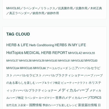
MHVOL60
／
ラベンダー
／
リラックス
／
抗真菌作用
／
抗菌作用
／
木村正典
／
真正ラベンダー
／
鎮痙作用
／
鎮静作用
TAG CLOUD
HERB & LIFE
HERBS IN MY LIFE
Herb Conditioning
HotTopics
MEDICAL HERB REPORT
MHVOL42
MHVOL55
MHVOL58
MHVOL61
MHVOL62
MHVOL63
MHVOL57
MHVOL59
MHVOL60
シニアハーバルセラピ
MHVOL64
MHVOL65
MHVOL66
アーユルヴェーダ
スト
ハーバルセラピスト
ハーバルプラクティショナー
ハーブ
ハーブ
ホリステ
のある暮らしを楽しむ
ビューティークラフト
ハーブ＆ライフ検定
メディカルハーブ
ィックハーバルプラクティショナー
メディカ
ルハーブ検定
世界のメディカルハーブTOPICS
ラベンダー
ローズマリー
国際情報
新規届出情報
日
佐竹元吉
入谷栄一
季節のハーブを楽しむレシピ