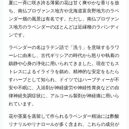
夏に一斉に咲き誇る薄紫の花は甘く爽やかな香りを放
ち、南仏プロヴァンス地方や北海道富良野地方のラベ
ンダー畑の風景は有名です。ただし、南仏プロヴァン
ス地方のラベンダーのほとんどは近縁種のラバンディ
ンです。
ラベンダーの名はラテン語で「洗う」を意味するラワ
ーレに由来し、古代ギリシアの時代から怒りや執着の
鎮静や心身の浄化に用いられてきました。現在でもス
トレスによるイライラを鎮め、精神的な安定をもたら
すハーブとして知られ、ドイツではハーブティーが不
安や不眠に、入浴剤が神経疲労や神経性胃炎などの自
律神経失調症状に、アルコール製剤が神経痛に用いら
れています。
花や茎葉を蒸留して作られるラベンダー精油には酢酸
リナリルやリナロールが多く含まれ、これらの成分が