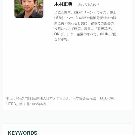
木村正典
きむらまさのり
当協会理事。(株)グリーン・ワイズ。博士
(農学)。ハーブの栽培や精油分泌組織の観
察に長く携わると共に、都市での園芸の
役割について研究。著書に『有機栽培も
OK!プランター菜園のすべて』(NHK出版)
など多数。
初出：特定非営利活動法人日本メディカルハーブ協会会報誌『 MEDICAL
HERB』第60号 2022年6月
KEYWORDS