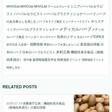
シニアハーバルセラピ
MHVOL64
MHVOL65
MHVOL66
アーユルヴェーダ
スト
ハーバルセラピスト
ハーバルプラクティショナー
ハーブ
ハーブ
ホリステ
のある暮らしを楽しむ
ビューティークラフト
ハーブ＆ライフ検定
メディカルハーブ
ィックハーバルプラクティショナー
メディカ
ルハーブ検定
世界のメディカルハーブTOPICS
ラベンダー
ローズマリー
国際情報
新規届出情報
日
佐竹元吉
入谷栄一
季節のハーブを楽しむレシピ
木村正典
機能性表示食品（植物
本のハーブ
日本のハーブセラピスト
由来成分）
薬用植物園見学会
関東地区イベント
田中修
関西地区イベント
阿部しずか
RELATED POSTS
2026.07.14
消費者庁公表：機能性表示食品
（植物由来成分）の届出情報