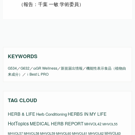
（報告：千葉 一敏 学術委員）
KEYWORDS
G534
／
G632
／
αGR Wellness
／
新規届出情報
／
機能性表示食品（植物由
来成分）
／
ｉBest L PRO
TAG CLOUD
HERB & LIFE
HERBS IN MY LIFE
Herb Conditioning
HotTopics
MEDICAL HERB REPORT
MHVOL42
MHVOL55
MHVOL58
MHVOL61
MHVOL62
MHVOL63
MHVOL57
MHVOL59
MHVOL60