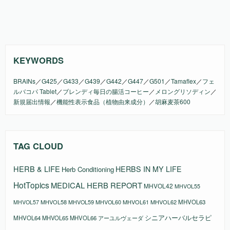
KEYWORDS
BRAINs
／
G425
／
G433
／
G439
／
G442
／
G447
／
G501
／
Tamaflex
／
フェ
ルバコパ Tablet
／
ブレンディ毎日の腸活コーヒー
／
メロングリソディン
／
新規届出情報
／
機能性表示食品（植物由来成分）
／
胡麻麦茶600
TAG CLOUD
HERB & LIFE
HERBS IN MY LIFE
Herb Conditioning
HotTopics
MEDICAL HERB REPORT
MHVOL42
MHVOL55
MHVOL58
MHVOL61
MHVOL62
MHVOL63
MHVOL57
MHVOL59
MHVOL60
シニアハーバルセラピ
MHVOL64
MHVOL65
MHVOL66
アーユルヴェーダ