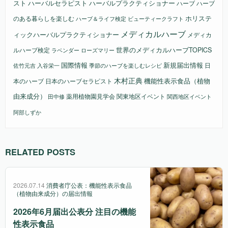
スト
ハーバルセラピスト
ハーバルプラクティショナー
ハーブ
ハーブ
ホリステ
のある暮らしを楽しむ
ビューティークラフト
ハーブ＆ライフ検定
メディカルハーブ
ィックハーバルプラクティショナー
メディカ
ルハーブ検定
世界のメディカルハーブTOPICS
ラベンダー
ローズマリー
国際情報
新規届出情報
日
佐竹元吉
入谷栄一
季節のハーブを楽しむレシピ
木村正典
機能性表示食品（植物
本のハーブ
日本のハーブセラピスト
由来成分）
薬用植物園見学会
関東地区イベント
田中修
関西地区イベント
阿部しずか
RELATED POSTS
2026.07.14
消費者庁公表：機能性表示食品
（植物由来成分）の届出情報
2026年6月届出公表分 注目の機能
性表示食品