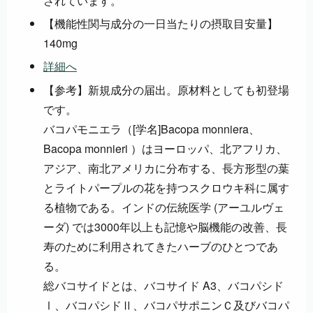
されています。
【機能性関与成分の一日当たりの摂取目安量】
140mg
詳細へ
【参考】新規成分の届出。原材料としても初登場
です。
バコパモニエラ（[学名]Bacopa monniera、
Bacopa monnieri ）はヨーロッパ、北アフリカ、
アジア、南北アメリカに分布する、長方形型の葉
とライトパープルの花を持つスクロウキ科に属す
る植物である。インドの伝統医学 (アーユルヴェ
ーダ) では3000年以上も記憶や脳機能の改善、長
寿のために利用されてきたハーブのひとつであ
る。
総バコサイドとは、バコサイド A3、バコパシド
Ⅰ、バコパシドⅡ、バコパサポニンＣ及びバコパ