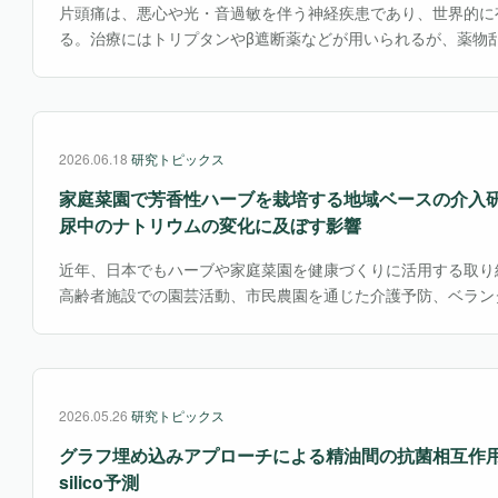
片頭痛は、悪心や光・音過敏を伴う神経疾患であり、世界的に
る。治療にはトリプタンやβ遮断薬などが用いられるが、薬物
ら、これらのリスクを軽減できる補完的な予防法への関心が高
に由来するキク科植物フィーバーフュー（ナツシロギク）は・
2026.06.18
研究トピックス
家庭菜園で芳香性ハーブを栽培する地域ベースの介入
尿中のナトリウムの変化に及ぼす影響
近年、日本でもハーブや家庭菜園を健康づくりに活用する取り
高齢者施設での園芸活動、市民農園を通じた介護予防、ベラン
ど、植物を育てる行為を身体・心理・社会的健康につなげる実
で、ハーブ栽培を「減塩行動」に直接結びつけた研究はまだ少
介入として注目される可能性がある。
2026.05.26
研究トピックス
グラフ埋め込みアプローチによる精油間の抗菌相互作用のin 
silico予測