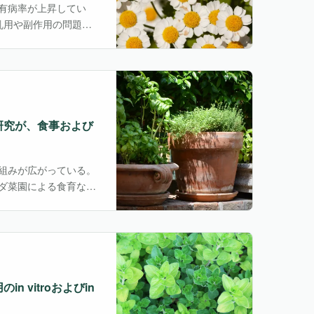
有病率が上昇してい
乱用や副作用の問題か
まっている。伝統医療
・・
研究が、食事および
組みが広がっている。
ダ菜園による食育な
践が増えている。一方
なく、新しい生活習慣
vitroおよびin