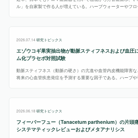
ル」を自家製で作る人が増えている。ハーブウォーターやフロ
て知られるこれらは、精油より刺激が少なく、スキンケアやル
い用途で利用されている。特にナチュラル志向やセルフケア需
家庭レベルでも蒸留を楽しむ文化が広がっている。しかし一方
効性や安全性については、科学的データが十分とはいえない。
2026.07.14
研究トピックス
究は、月桂樹ハイドロゾルの化学組成や抗菌作用、安全性を詳
分野への応用可能性を検討したものである。
エゾウコギ果実抽出物が動脈スティフネスおよび血圧に
ム化プラセボ対照試験
動脈スティフネス（動脈の硬さ）の亢進や血管内皮機能障害な
将来の心血管疾患発症を予測する重要な因子である。ハーブや
養補助食品などの天然由来製品は、生理機能に有益な作用を有
の低減に寄与する可能性が示されている。 なかでもエゾウコギ（ Eleu
senticosus（シノニム；Acanthopanax senticosus）
心であったが、近年では果実についても新たな機能性が注目さ
2026.06.18
研究トピックス
フィーバーフュー（Tanacetum parthenium）の
システマティックレビューおよびメタアナリシス