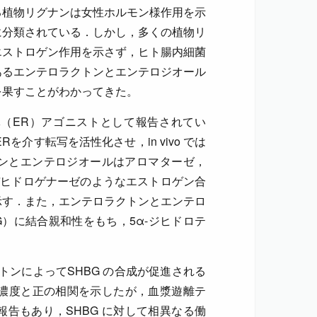
る植物リグナンは女性ホルモン様作用を示
に分類されている．しかし，多くの植物リ
エストロゲン作用を示さず，ヒト腸内細菌
あるエンテロラクトンとエンテロジオール
を果すことがわかってきた。
（ER）アゴニストとして報告されてい
ERを介す転写を活性化させ，in vivo では
ンとエンテロジオールはアロマターゼ，
イドデヒドロゲナーゼのようなエストロゲン合
示す．また，エンテロラクトンとエンテロ
in（SHBG）に結合親和性をもち，5α-ジヒドロテ
クトンによってSHBG の合成が促進される
 濃度と正の相関を示したが，血漿遊離テ
告もあり，SHBG に対して相異なる働