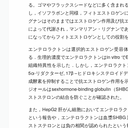
る。ゴマやフラックスシードなどに多く含まれ
し，イソフラボンと同様，フィトエストロゲン
グナンはそのままではエストロゲン作用及び抗
によって代謝され，マンマリアン・リグナンで
になってからフィトエストロゲンとしての役割
エンテロラクトンは選択的エストロゲン受容体
る．生理的濃度でエンテロラクトンはin vitro で
組織特異性を示した．しかし，エンテロラクト
5α-リダクターゼ, 17β –ヒドロキシステロ
成酵素を抑制することで抗エストロゲン作用を
ジオールはsexhormone-binding globul
ストステロンの結合を防ぐことが確認された。
また，HepG2 肝がん細胞においてエンテロラ
という報告や，エンテロラクトンは血漿SHBG
ストステロンとは負の相関が認められたという報