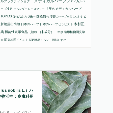
メディカルハーブ
ルプラクティショナー
メディカルハ
ーブ検定
世界のメディカルハーブ
ラベンダー
ローズマリー
国際情報
TOPICS
佐竹元吉
入谷栄一
季節のハーブを楽しむレシピ
木村正
新規届出情報
日本のハーブ
日本のハーブセラピスト
典
機能性表示食品（植物由来成分）
薬用植物園見学
田中修
会
関東地区イベント
関西地区イベント
阿部しずか
obilis L.）ハ
生物活性：皮膚科用
わゆる「ハイドロゾ