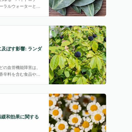
ーラルウォーターとし
ームスプレーなど幅広
要の高まりを背景に、
で、ハイドロゾルの有
そこで今回紹介する研
細に解析し、皮膚科学
及ぼす影響: ランダ
どの血管機能障害は、
香辛料を含む食品や栄
し、心血管疾患リスク
therococcus
）は、従来は根や根茎の利用が中
れている。
片頭痛緩和効果に関する