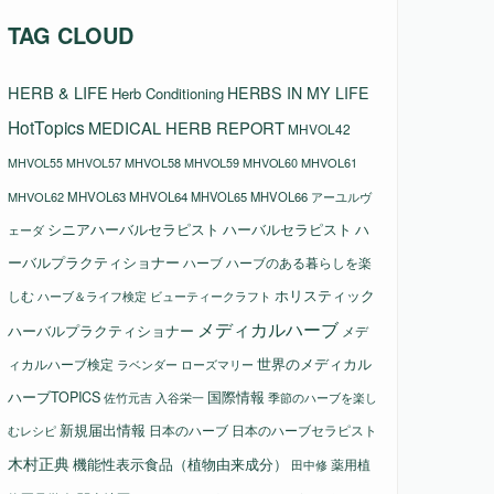
TAG CLOUD
HERB & LIFE
HERBS IN MY LIFE
Herb Conditioning
HotTopics
MEDICAL HERB REPORT
MHVOL42
MHVOL58
MHVOL61
MHVOL55
MHVOL57
MHVOL59
MHVOL60
MHVOL62
MHVOL63
MHVOL64
MHVOL65
MHVOL66
アーユルヴ
シニアハーバルセラピスト
ハーバルセラピスト
ハ
ェーダ
ーバルプラクティショナー
ハーブ
ハーブのある暮らしを楽
ホリスティック
しむ
ビューティークラフト
ハーブ＆ライフ検定
メディカルハーブ
ハーバルプラクティショナー
メデ
ィカルハーブ検定
世界のメディカル
ラベンダー
ローズマリー
国際情報
ハーブTOPICS
佐竹元吉
入谷栄一
季節のハーブを楽し
新規届出情報
日本のハーブ
日本のハーブセラピスト
むレシピ
木村正典
機能性表示食品（植物由来成分）
薬用植
田中修