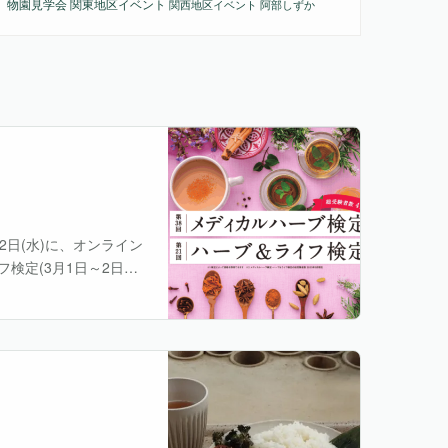
物園見学会
関東地区イベント
関西地区イベント
阿部しずか
22日(水)に、オンライン
検定(3月1日～2日実
。 ウェルカムセミナー