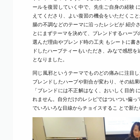
ールを復習していく中で、先生ご自身の経験 
えてくださり、よい復習の機会をいただくこと
腸の不調などのテーマに沿ったレシピが 紹介
とにまずテーマを決めて、ブレンドするハーブ
選んだ理由やブレンド時の工夫 もシートに書
ドしたハーブティーもいただき、みなで感想を
となりました。
同じ風邪というテーマでものどの痛みに注目し
ブレンドしたハーブや割合が変わり、その結果
「ブレンドには不正解はなく、おいしく目的 
れません。自分だけのレシピではついつい偏っ
でいろいろな目線からチョイスするこ とで新