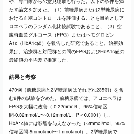
や、専門家からの意見聴取も行った。以下の条件を満
たす論文を加えた。（1）前糖尿病または2型糖尿病に
おける血糖コントロールを評価することを目的としア
ロエベラのランダム化比較試験であること、（2）空
腹時血漿グルコース（FPG）またはヘモグロビン
A1c（HbA1c値）を報告した研究であること。治療効
果は、治療群と対照群との間のFPGおよびHbA1c値の
最終値の平均差で推定した。
結果と考察
470例（前糖尿病と2型糖尿病はそれぞれ235例）を含
む8件の試験を含めた。前糖尿病では、アロエベラは
FPGを大幅に改善（-0.22mmol/L、95%信頼区
間-0.32mmol/L〜-0.12mmol/L、P＜0.0001）し、
HbA1c値には影響を与えなかった（-2mmol/mol、95%
信頼区間-5mmol/mol〜1mmol/mol）。2型糖尿病で