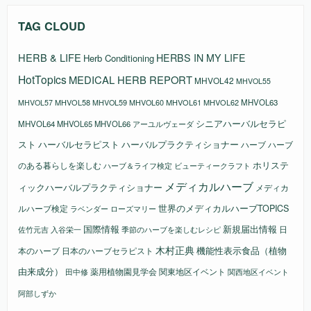
TAG CLOUD
HERB & LIFE
HERBS IN MY LIFE
Herb Conditioning
HotTopics
MEDICAL HERB REPORT
MHVOL42
MHVOL55
MHVOL58
MHVOL61
MHVOL62
MHVOL63
MHVOL57
MHVOL59
MHVOL60
シニアハーバルセラピ
MHVOL64
MHVOL65
MHVOL66
アーユルヴェーダ
スト
ハーバルセラピスト
ハーバルプラクティショナー
ハーブ
ハーブ
ホリステ
のある暮らしを楽しむ
ビューティークラフト
ハーブ＆ライフ検定
メディカルハーブ
ィックハーバルプラクティショナー
メディカ
ルハーブ検定
世界のメディカルハーブTOPICS
ラベンダー
ローズマリー
国際情報
新規届出情報
日
佐竹元吉
入谷栄一
季節のハーブを楽しむレシピ
木村正典
機能性表示食品（植物
本のハーブ
日本のハーブセラピスト
由来成分）
薬用植物園見学会
関東地区イベント
田中修
関西地区イベント
阿部しずか