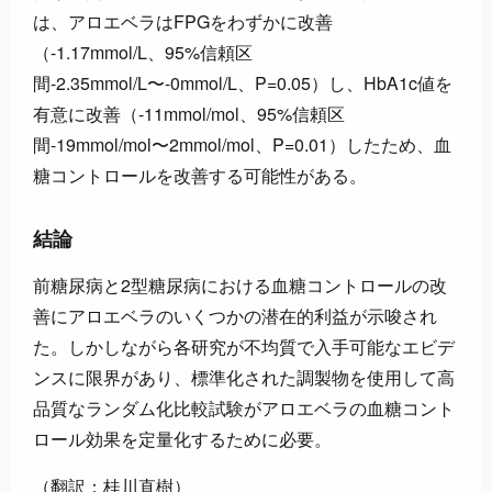
は、アロエベラはFPGをわずかに改善
（-1.17mmol/L、95%信頼区
間-2.35mmol/L〜-0mmol/L、P=0.05）し、HbA1c値を
有意に改善（-11mmol/mol、95%信頼区
間-19mmol/mol〜2mmol/mol、P=0.01）したため、血
糖コントロールを改善する可能性がある。
結論
前糖尿病と2型糖尿病における血糖コントロールの改
善にアロエベラのいくつかの潜在的利益が示唆され
た。しかしながら各研究が不均質で入手可能なエビデ
ンスに限界があり、標準化された調製物を使用して高
品質なランダム化比較試験がアロエベラの血糖コント
ロール効果を定量化するために必要。
（翻訳：桂川直樹）