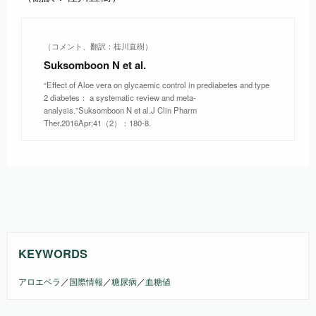
（コメント、翻訳：桂川直樹）
Suksomboon N et al.
“Effect of Aloe vera on glycaemic control in prediabetes and type
2 diabetes： a systematic review and meta-
analysis.”Suksomboon N et al.J Clin Pharm
Ther.2016Apr;41（2）：180-8.
KEYWORDS
アロエベラ
／
国際情報
／
糖尿病
／
血糖値