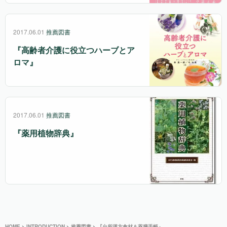
2017.06.01
推薦図書
『高齢者介護に役立つハーブとア
ロマ』
2017.06.01
推薦図書
『薬用植物辞典』
HOME
>
INTRODUCTION
>
推薦図書
>
『台所漢方食材＆薬膳手帳』