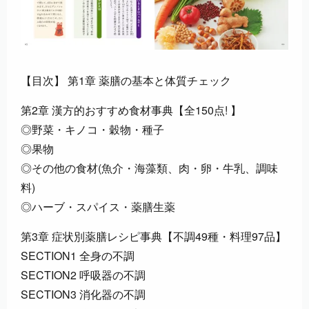
【目次】 第1章 薬膳の基本と体質チェック
第2章 漢方的おすすめ食材事典【全150点! 】
◎野菜・キノコ・穀物・種子
◎果物
◎その他の食材(魚介・海藻類、肉・卵・牛乳、調味
料)
◎ハーブ・スパイス・薬膳生薬
第3章 症状別薬膳レシピ事典【不調49種・料理97品】
SECTION1 全身の不調
SECTION2 呼吸器の不調
SECTION3 消化器の不調