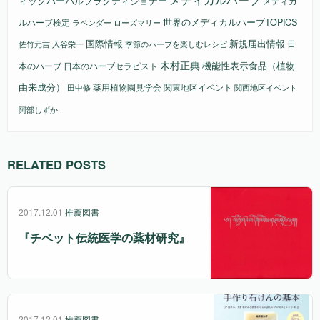
ィックハーバルプラクティショナー
メディカ
ルハーブ検定
世界のメディカルハーブTOPICS
ラベンダー
ローズマリー
国際情報
新規届出情報
日
佐竹元吉
入谷栄一
季節のハーブを楽しむレシピ
木村正典
機能性表示食品（植物
本のハーブ
日本のハーブセラピスト
由来成分）
薬用植物園見学会
関東地区イベント
田中修
関西地区イベント
阿部しずか
RELATED POSTS
2017.12.01
推薦図書
『チベット伝統医学の薬材研究』
2017.12.01
推薦図書