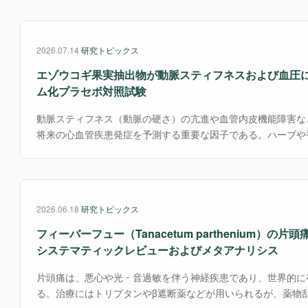
い用途で利用されている。特にナチュラル志向やセルフケア需
家庭レベルでも蒸留を楽しむ文化が広がっている。しかし一方
効性や安全性については、科学的データが十分とはいえない。
2026.07.14
研究トピックス
究は、月桂樹ハイドロゾルの化学組成や抗菌作用、安全性を詳
分野への応用可能性を検討したものである。
エゾウコギ果実抽出物が動脈スティフネスおよび血圧に
ム化プラセボ対照試験
動脈スティフネス（動脈の硬さ）の亢進や血管内皮機能障害な
将来の心血管疾患発症を予測する重要な因子である。ハーブや
養補助食品などの天然由来製品は、生理機能に有益な作用を有
の低減に寄与する可能性が示されている。 なかでもエゾウコギ（ Eleu
senticosus（シノニム；Acanthopanax senticosus）
心であったが、近年では果実についても新たな機能性が注目さ
2026.06.18
研究トピックス
フィーバーフュー（Tanacetum parthenium）の
システマティックレビューおよびメタアナリシス
片頭痛は、悪心や光・音過敏を伴う神経疾患であり、世界的に
る。治療にはトリプタンやβ遮断薬などが用いられるが、薬物