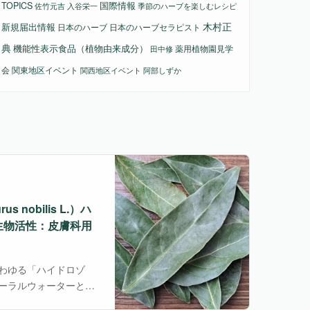
国際情報
TOPICS
佐竹元吉
入谷栄一
季節のハーブを楽しむレシピ
木村正
新規届出情報
日本のハーブ
日本のハーブセラピスト
典
機能性表示食品（植物由来成分）
薬用植物園見学
田中修
会
関東地区イベント
関西地区イベント
阿部しずか
obilis L.）ハ
生物活性：皮膚科用
わゆる「ハイドロゾ
ーラルウォーターとし
ームスプレーなど幅広