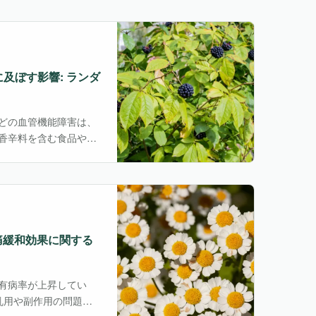
要の高まりを背景に、
で、ハイドロゾルの有
そこで今回紹介する研
細に解析し、皮膚科学
及ぼす影響: ランダ
どの血管機能障害は、
香辛料を含む食品や栄
し、心血管疾患リスク
therococcus
）は、従来は根や根茎の利用が中
れている。
片頭痛緩和効果に関する
有病率が上昇してい
乱用や副作用の問題か