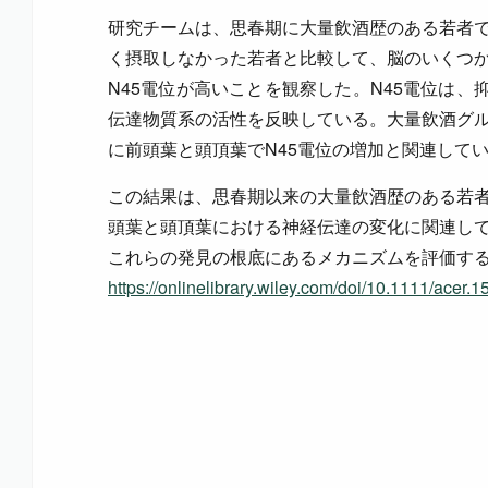
研究チームは、思春期に大量飲酒歴のある若者
く摂取しなかった若者と比較して、脳のいくつ
N45電位が高いことを観察した。N45電位は、
伝達物質系の活性を反映している。大量飲酒グ
に前頭葉と頭頂葉でN45電位の増加と関連して
この結果は、思春期以来の大量飲酒歴のある若
頭葉と頭頂葉における神経伝達の変化に関連し
これらの発見の根底にあるメカニズムを評価す
https://onlinelibrary.wiley.com/doi/10.1111/acer.