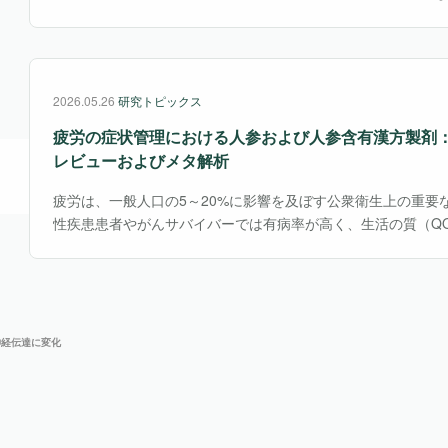
や診断精度向上を目的とした導入が進んでいる。一方、メディ
ッセンシャルオイル）研究では、AI応用はまだ発・・・
2026.05.26
研究トピックス
疲労の症状管理における人参および人参含有漢方製剤
レビューおよびメタ解析
新着情報
海外研究トピック
疲労は、一般人口の5～20%に影響を及ぼす公衆衛生上の重要
性疾患患者やがんサバイバーでは有病率が高く、生活の質（Q
増加、生産性の損失などを引き起こすことが知られている。現
動療法などが推奨されているが、専門家不足、コスト・・・
神経伝達に変化