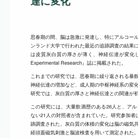
達に変化
思春期の間、脳は急激に発達し、特にアルコー
ンランド大学で行われた最近の追跡調査の結果
は皮質灰白質の厚さが薄く、神経伝達が変化していたという
Experimental Research』誌に掲載された。
これまでの研究では、思春期に繰り返される暴
神経伝達の増加など、成人期の中枢神経系の変
研究では、灰白質の厚さと神経伝達との関連が
この研究には、大量飲酒歴のある26人と、ア
ない21人の対照者が含まれていた。研究参加者は
跡調査された。灰白質の体積の変化は脳の磁気
経頭蓋磁気刺激と脳波検査を用いて測定された