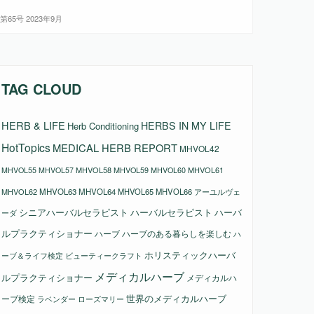
5号 2023年9月
TAG CLOUD
HERB & LIFE
HERBS IN MY LIFE
Herb Conditioning
HotTopics
MEDICAL HERB REPORT
MHVOL42
MHVOL58
MHVOL61
MHVOL55
MHVOL57
MHVOL59
MHVOL60
MHVOL62
MHVOL63
MHVOL64
MHVOL65
MHVOL66
アーユルヴェ
シニアハーバルセラピスト
ハーバルセラピスト
ハーバ
ーダ
ルプラクティショナー
ハーブ
ハーブのある暮らしを楽しむ
ハ
ホリスティックハーバ
ビューティークラフト
ーブ＆ライフ検定
メディカルハーブ
ルプラクティショナー
メディカルハ
ーブ検定
世界のメディカルハーブ
ラベンダー
ローズマリー