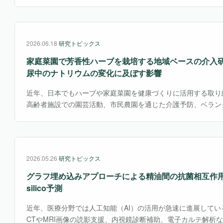
ら、これらのリスクを軽減できる補完的な予防法への関心が高
に由来するキク科植物フィーバーフュー（ナツシロギク）は・
2026.06.18
研究トピックス
家庭菜園で芳香性ハーブを栽培する地域ベースの介入
尿中のナトリウムの変化に及ぼす影響
近年、日本でもハーブや家庭菜園を健康づくりに活用する取り
高齢者施設での園芸活動、市民農園を通じた介護予防、ベラン
ど、植物を育てる行為を身体・心理・社会的健康につなげる実
で、ハーブ栽培を「減塩行動」に直接結びつけた研究はまだ少
介入として注目される可能性がある。
2026.05.26
研究トピックス
グラフ埋め込みアプローチによる精油間の抗菌相互作用のin 
silico予測
近年、医療分野では人工知能（AI）の活用が急速に進展してい
CTやMRI画像の読影支援、内視鏡診断補助、電子カルテ解析