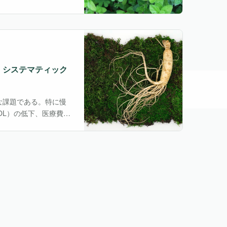
カルハーブや精油（エ
：システマティック
ス
機能性表示食品の最新情報
研究紹介
研究助成制度
関連サイト
な課題である。特に慢
OL）の低下、医療費の
在、運動療法や認知行