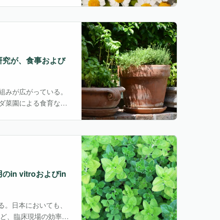
まっている。伝統医療
・・
研究が、食事および
組みが広がっている。
ダ菜園による食育な
践が増えている。一方
なく、新しい生活習慣
vitroおよびin
る。日本においても、
など、臨床現場の効率化