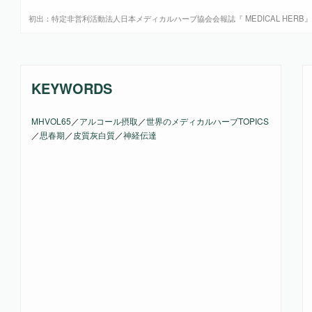
初出：特定非営利活動法人日本メディカルハーブ協会会報誌『 MEDICAL HERB』第6
KEYWORDS
MHVOL65
／
アルコール摂取
／
世界のメディカルハーブTOPICS
／
思春期
／
皮質灰白質
／
神経伝達