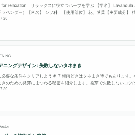
s for relaxation リラックスに役立つハーブを学ぶ 【学名】 Lavandula angust
正ラベンダー）【科名】 シソ科 【使用部位】 花、茎葉【主要成分】 
7.20
リナロール）、フラボノイド、タンニン【作用】 鎮・・・
ENING
デニングデザイン: 失敗しないタネまき
に必要な条件をクリアしよう #17 梅雨どきはタネまき時でもあります
まきのための発芽にまつわる秘密を紹介します。発芽で失敗しないコツ
7.20
って、それをクリアすることです。 Question タネまきがいつも失敗
な・・・
Doctor