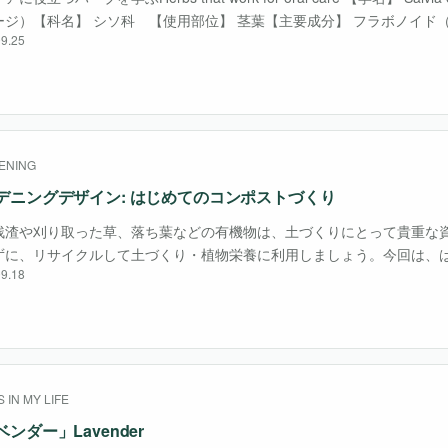
ージ）【科名】 シソ科 【使用部位】 茎葉【主要成分】 フラボノイド
9.25
、精油（ツヨン、シネオール、カンファー）、フ・・・
ENING
デニングデザイン: はじめてのコンポストづくり
残渣や刈り取った草、落ち葉などの有機物は、土づくりにとって貴重な
ずに、リサイクルして土づくり・植物栄養に利用しましょう。今回は、
9.18
りを紹介します。 Question ベランダでもコンポストは作れますか？
によい・・・
 IN MY LIFE
ンダー」Lavender