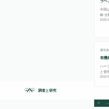
ラベ
今回
称 分
2022.0
す。
Wor
通常講
有機
ハー
と管
2022.0
ます
調査と研究
＜
..