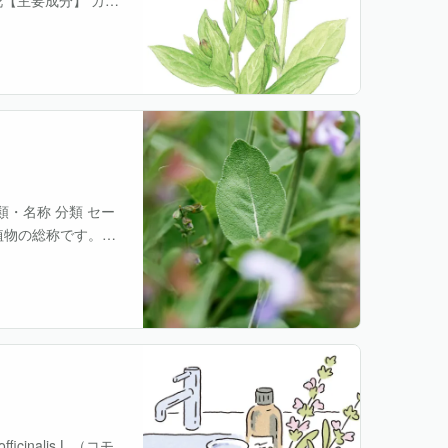
・名称 分類 セー
a）植物の総称です。中
ーブの総称で・・・
icinalis L.（コモ