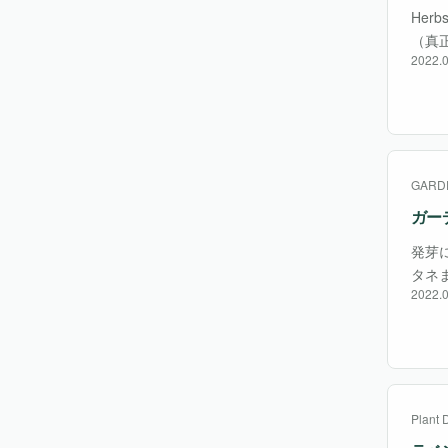
Herb
（真
2022.0
ル、
GARD
ガー
発芽
タネ
2022.0
件を知
敗し
Plant 