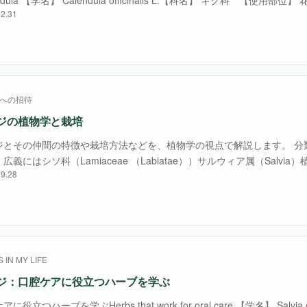
2.31
イド（カロテン、キ・・・
への招待
ジの植物学と栽培
ジとその仲間の特徴や栽培方法などを、植物学の視点で解説します。 分類
広義にはシソ科（Lamiaceae （Labiatae））サルウィア属（Salvi
9.28
は香りや薬効などを目的にハーブとして利用する、セージと名のつくハ
 IN MY LIFE
ジ：口腔ケアに役立つハーブを学ぶ
に役立つハーブを学ぶHerbs that work for oral care 【学名】 Salvia off