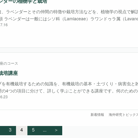
ンダーの植物学と栽培
は、ラベンダーとその仲間の特徴や栽培方法などを、植物学の視点で解説
類 ラベンダーは一般にはシソ科（Lamiaceae）ラワンドゥラ属（Lavan
7.16
以下、単にラベンダーと記す時は広義にラワンドゥラ属全体を指すこと
・・・
座のコース
栽培講座
ブを有機栽培するための知識を、有機栽培の基本・土づくり・病害虫と
理の4つの項目に分けて、詳しく学ぶことができる講座です。何のための
6.23
。
新着情報
海外研究トピック
.
3
4
5
...
＞